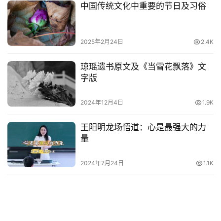
常
中国传统文化中重要的节日及习俗
登录
注册
用
贺
词
2025年2月24日
2.4K
网
琼瑶遗书原文及《当雪花飘落》文
络
字版
热
词
2024年12月4日
1.9K
王阳明龙场悟道：心是最强大的力
电
量
影
台
词
2024年7月24日
1.1K
其
他
词