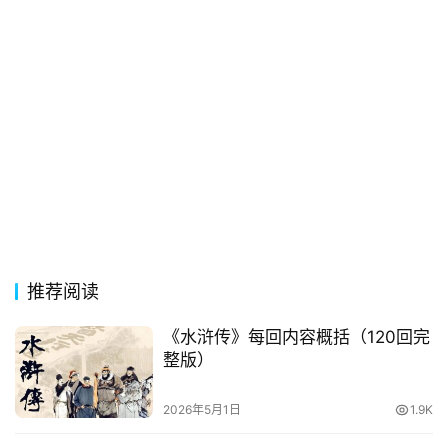
页
好
词
好
句
经
典
歌
词
推荐阅读
古
《水浒传》每回内容概括（120回完
今
整版）
诗
词
2026年5月1日
1.9K