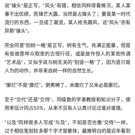
说“锋头”是正写，“风头”有错，相信同样得看情况，某人某
事干出优绩，而锋芒大露，当然是占锋头了；要是某一时代
流行的东西，一旦成了潮流，某人抢先跟风，这“风头”亦有
异那“锋头”。
完全同意“别树一格”是正写，树有生气，充满正能量，但是
有些故意哗众取宠的古怪行径，或是故作惊人的某些所谓
“艺术品”，又似乎说与树无关的“别竖一格”了，因为竖只是
人为的动作，并非来自树一样的自然生长。
“縻烂”不是“糜烂”，粥煮稀了，米糜烂了又未必是縻烂。
至于“交代”还是“交待”，同级数的学者教授和知识分子，使
用率估计同占50%，从来不见有人认真讨论过谁对谁错。
“以及”同样很多人写成“与及”，不知是否也像“交待”一样，
过于相信笔划较多那个字才是繁体；最难明白的是近年看到