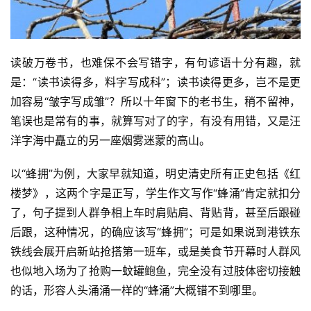
读破万卷书，也难保不会写错字，有句谚语十分有趣，就
是：“读书读得多，料字写成科”；读书读得更多，岂不是更
加容易“皱字写成雏”？所以十年窗下的老书生，稍不留神，
笔误也是常有的事，就算写对了的字，有没有用错，又是汪
洋字海中矗立的另一座烟雾迷蒙的高山。
以“蜂拥”为例，大家早就知道，明史清史所有正史包括《红
楼梦》，这两个字是正写，学生作文写作“蜂涌”肯定就扣分
了，句子提到人群争相上车时肩贴肩、背贴背，甚至后跟碰
后跟，这种情况，的确应该写“蜂拥”；可是如果说到港铁东
铁线会展开启新站抢搭第一班车，或是美食节开幕时人群风
也似地入场为了抢购一蚊罐鲍鱼，完全没有过肢体密切接触
的话，形容人头涌涌一样的“蜂涌”大概错不到哪里。