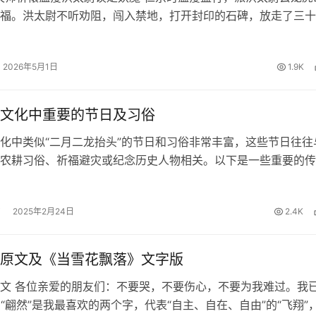
福。洪太尉不听劝阻，闯入禁地，打开封印的石碑，放走了三十
七十二座地煞星，这些妖魔日后便是梁山好汉的前身。洪太尉隐
复命，却为后来的乱世埋下…
2026年5月1日
1.9K
文化中重要的节日及习俗
化中类似“二月二龙抬头”的节日和习俗非常丰富，这些节日往往
农耕习俗、祈福避灾或纪念历史人物相关。以下是一些重要的传
，按时间顺序分类整理： 一、春季相关1. 立春（节气）时间：
日。习俗：迎春仪式…
2025年2月24日
2.4K
原文及《当雪花飘落》文字版
文 各位亲爱的朋友们：不要哭，不要伤心，不要为我难过。我
！ “翩然”是我最喜欢的两个字，代表“自主、自在、自由”的“飞翔”