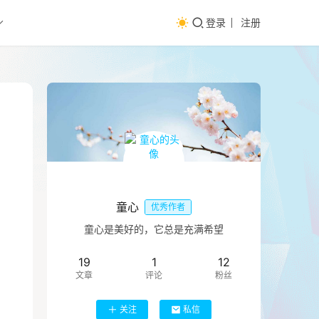
登录
注册
童心
优秀作者
童心是美好的，它总是充满希望
19
1
12
文章
评论
粉丝
关注
私信