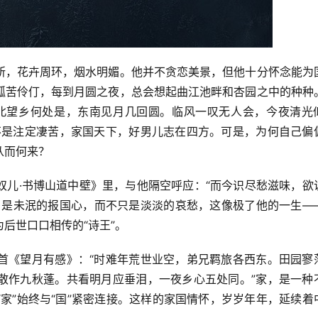
所，花卉周环，烟水明媚。他并不贪恋美景，但他十分怀念能为
孤苦伶仃，每到月圆之夜，总会想起曲江池畔和杏园之中的种种
北望乡何处是，东南见月几回圆。临风一叹无人会，今夜清光
不是注定凄苦，家国天下，好男儿志在四方。可是，为何自己偏
从而何来？
奴儿·书博山道中壁》里，与他隔空呼应：“而今识尽愁滋味，欲
，是未泯的报国心，而不只是淡淡的哀愁，这像极了他的一生—
后世口口相传的“诗王”。
首《望月有感》：“时难年荒世业空，弟兄羁旅各西东。田园寥
散作九秋蓬。共看明月应垂泪，一夜乡心五处同。”家，是一种
家”始终与“国”紧密连接。这样的家国情怀，岁岁年年，延续着