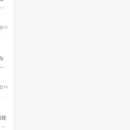
六
瞒
11
与
统
阳历
15
已经
，优