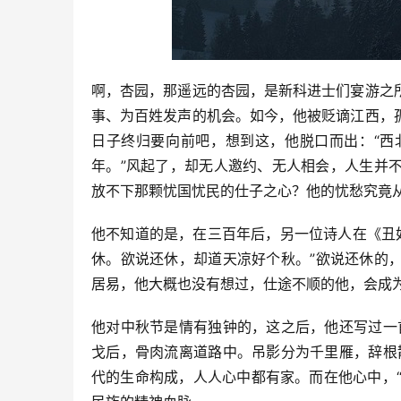
啊，杏园，那遥远的杏园，是新科进士们宴游之
事、为百姓发声的机会。如今，他被贬谪江西，
日子终归要向前吧，想到这，他脱口而出：“西
年。”风起了，却无人邀约、无人相会，人生并
放不下那颗忧国忧民的仕子之心？他的忧愁究竟
他不知道的是，在三百年后，另一位诗人在《丑
休。欲说还休，却道天凉好个秋。”欲说还休的
居易，他大概也没有想过，仕途不顺的他，会成为
他对中秋节是情有独钟的，这之后，他还写过一
戈后，骨肉流离道路中。吊影分为千里雁，辞根
代的生命构成，人人心中都有家。而在他心中，“