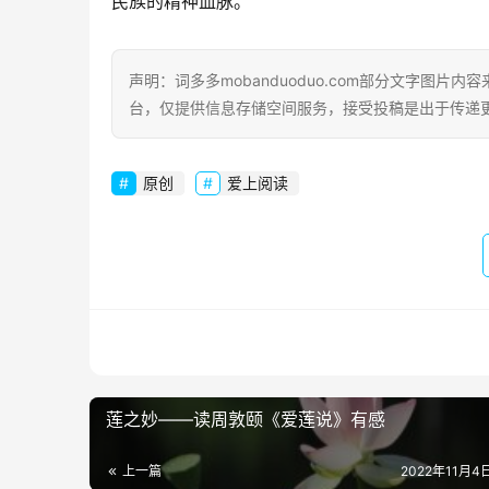
民族的精神血脉。
声明：词多多mobanduoduo.com部分文字图
台，仅提供信息存储空间服务，接受投稿是出于传递
原创
爱上阅读
莲之妙——读周敦颐《爱莲说》有感
上一篇
2022年11月4日