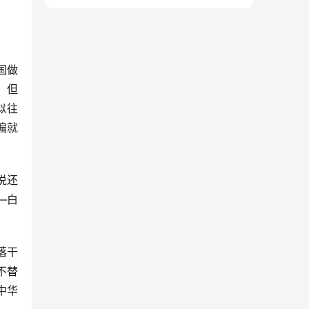
国做
。但
似往
偏就
说还
—白
落干
不替
中华