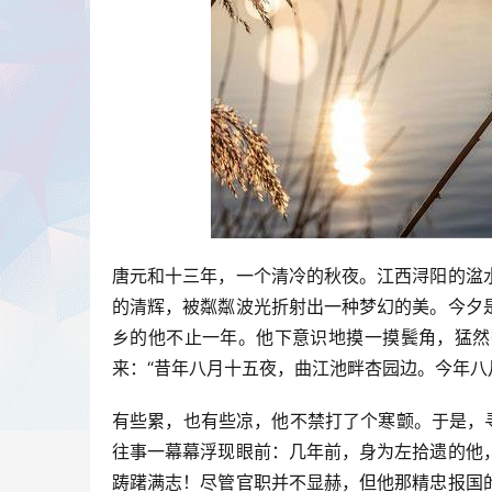
唐元和十三年，一个清冷的秋夜。江西浔阳的湓
的清辉，被粼粼波光折射出一种梦幻的美。今夕
乡的他不止一年。他下意识地摸一摸鬓角，猛然
来：“昔年八月十五夜，曲江池畔杏园边。今年八
有些累，也有些凉，他不禁打了个寒颤。于是，
往事一幕幕浮现眼前：几年前，身为左拾遗的他
踌躇满志！尽管官职并不显赫，但他那精忠报国