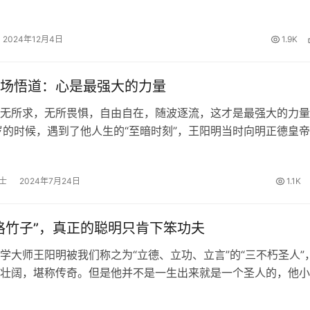
”，我渐渐摆脱了让我痛苦的躯壳，“翩然”的化为雪花飞走了！ 这
“死亡…
2024年12月4日
1.9K
场悟道：心是最强大的力量
无所求，无所畏惧，自由自在，随波逐流，这才是最强大的力量
岁的时候，遇到了他人生的“至暗时刻”，王阳明当时向明正德皇
被奸臣太监刘瑾陷害的忠臣求情，结果求情不成，反被刘瑾大打
去了贵州的龙场。 龙…
士
2024年7月24日
1.1K
格竹子”，真正的聪明只肯下笨功夫
学大师王阳明被我们称之为“立德、立功、立言”的“三不朽圣人”
壮阔，堪称传奇。但是他并不是一生出来就是一个圣人的，他小
事，“格竹子”就是其中非常典型的一个。 先解释一下这个“格竹子
什么意思？格就…