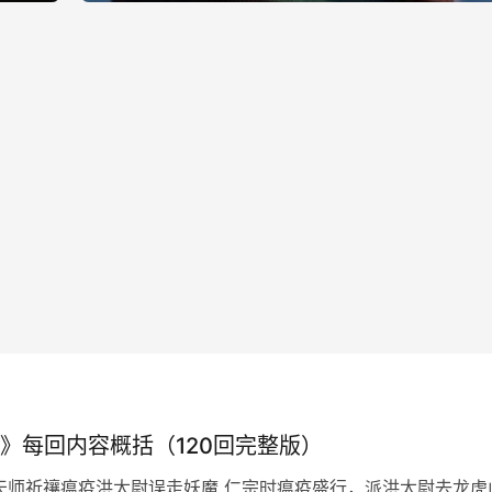
》每回内容概括（120回完整版）
天师祈禳瘟疫洪太尉误走妖魔 仁宗时瘟疫盛行，派洪太尉去龙虎