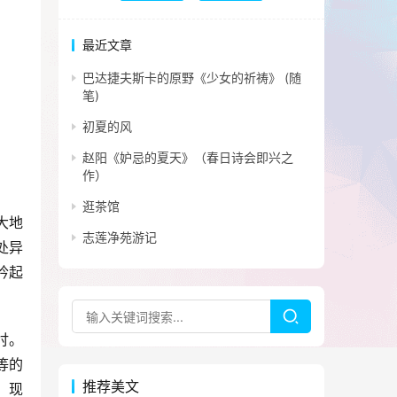
最近文章
巴达捷夫斯卡的原野《少女的祈祷》 (随
笔)
初夏的风
赵阳《妒忌的夏天》（春日诗会即兴之
作）
逛茶馆
大地
志莲净苑游记
处异
吟起
忖。
等的
推荐美文
，现