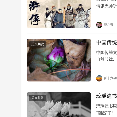
请张天师祈
员天罡星、
此事，回京
花之舞
中国传统
美文共赏
中国传统文
自然节律、
节日及习俗
2月3-5
彭十六elf
琼瑶遗书
美文共赏
琼瑶遗书原
“翩然”了