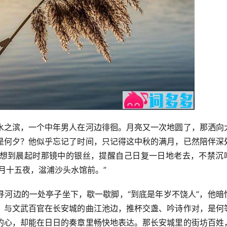
水之滨，一个中年男人在河边徘徊。月亮又一次地圆了，那洒向
是何夕？他似乎忘记了时间，只记得这中秋的满月，已然陪伴深
想到晨起时那镜中的银丝，提醒自己日复一日地老去，不禁沉
月十五夜，湓浦沙头水馆前。”
寻河边的一处亭子坐下，歇一歇脚，“到底是年岁不饶人”，他暗
，与文武百官在长安城的曲江池边，推杯交盏、吟诗作对，是何
的心，却能在日日的奏章里畅快地表达。那长安城里的街坊百姓