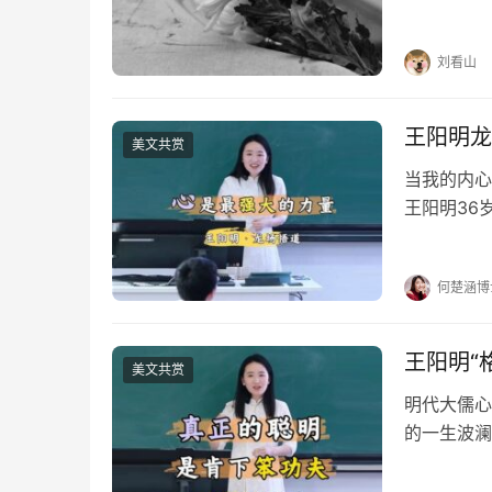
美而“轻盈
我的愿望，
刘看山
王阳明龙
美文共赏
当我的内心
王阳明36
书，为一批
大板，发配
何楚涵博
王阳明“
美文共赏
明代大儒心
的一生波澜
候也干过傻
的“格”是