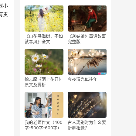
髫小
有责
《山花寻海树，不如
《灰姑娘》童话故事
就春风》全文
完整版
今夜清光似往年
徐志摩《陌上花开》
原文及赏析
我的老师作文（400
古人离别时为什么要
字-500字-600字）
折柳相送？