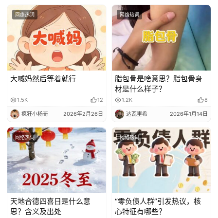
贺
网络热词
网络热词
词
网
络
热
大喊妈然后等着就行
脂包骨是啥意思？脂包骨身
词
材是什么样子？
1.5K
12
1.2K
8
电
疯狂小杨哥
2026年2月26日
达瓦里希
2026年1月14日
影
台
网络热词
网络热词
词
其
他
词
天地合德四喜日是什么意
“零负债人群”引发热议，核
语
思？含义及出处
心特征有哪些？