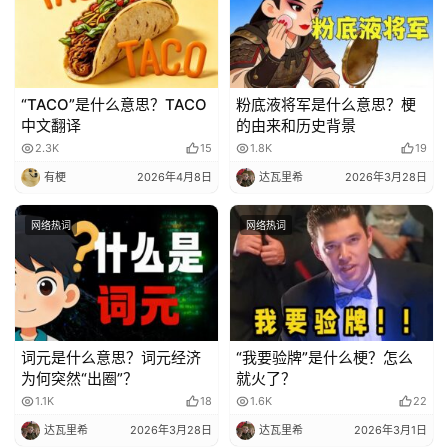
好
词
好
“TACO”是什么意思？TACO
粉底液将军是什么意思？梗
句
中文翻译
的由来和历史背景
2.3K
15
1.8K
19
经
有梗
2026年4月8日
达瓦里希
2026年3月28日
典
歌
网络热词
网络热词
词
古
今
诗
词元是什么意思？词元经济
“我要验牌”是什么梗？怎么
词
为何突然“出圈”？
就火了？
1.1K
18
1.6K
22
常
达瓦里希
2026年3月28日
达瓦里希
2026年3月1日
登录
注册
用