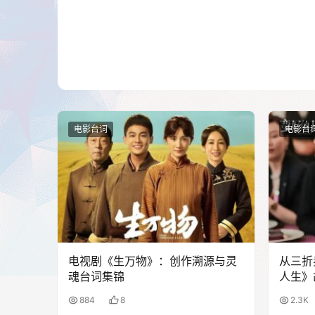
电影台词
电影台
电视剧《生万物》：创作溯源与灵
从三折
魂台词集锦
人生》
884
8
2.3K