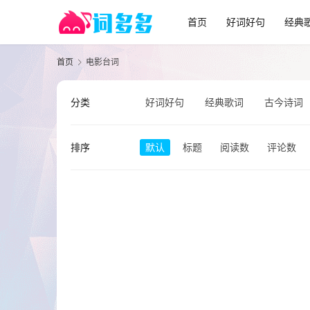
首页
好词好句
经典
首页
电影台词
分类
好词好句
经典歌词
古今诗词
排序
默认
标题
阅读数
评论数