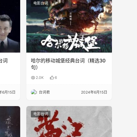
电影台词
台词
哈尔的移动城堡经典台词（精选30
句）
2.0K
6
年6月15日
台词君
2024年6月15日
电影台词