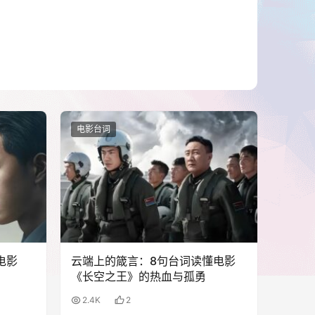
电影台词
电影
云端上的箴言：8句台词读懂电影
《长空之王》的热血与孤勇
2.4K
2