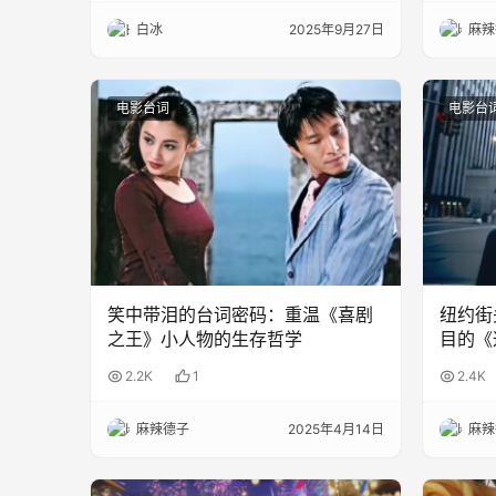
白冰
2025年9月27日
麻辣
电影台词
电影台
笑中带泪的台词密码：重温《喜剧
纽约街
之王》小人物的生存哲学
目的《
2.2K
1
2.4K
麻辣德子
2025年4月14日
麻辣