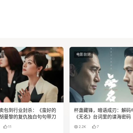
词
电影台词
卖包到行业封杀：《蛮好的
杯盏藏锋，暗语成刃：解码
胡曼黎的复仇独白句句带刀
《无名》台词里的谍海密码
11
2.2K
7