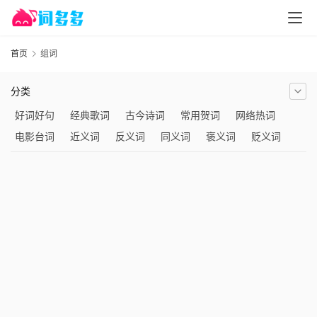
首页
组词
分类
好词好句
经典歌词
古今诗词
常用贺词
网络热词
电影台词
近义词
反义词
同义词
褒义词
贬义词
组词