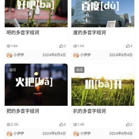
好
词
好
吧的多音字组词
度的多音字组词
句
1.8K
3
1.5K
4
经
小伊伊
2024年6月4日
小伊伊
2024年6月4日
典
歌
组词
组词
词
古
今
诗
把的多音字组词
扒的多音字组词
词
2.5K
4
1.4K
2
常
小伊伊
2024年6月4日
小伊伊
2024年6月4日
登录
注册
用