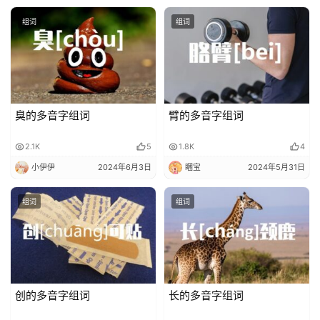
贺
组词
组词
词
网
络
热
臭的多音字组词
臂的多音字组词
词
2.1K
5
1.8K
4
电
小伊伊
2024年6月3日
睏宝
2024年5月31日
影
台
组词
组词
词
其
他
词
创的多音字组词
长的多音字组词
语