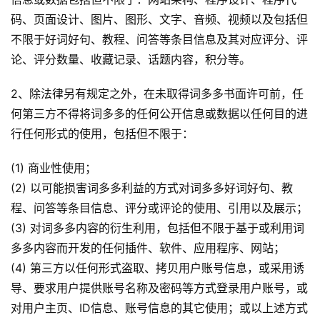
常
码、页面设计、图片、图形、文字、音频、视频以及包括但
登录
注册
用
不限于好词好句、教程、问答等条目信息及其对应评分、评
贺
论、评分数量、收藏记录、话题内容，积分等。
词
2、除法律另有规定之外，在未取得词多多书面许可前，任
网
何第三方不得将词多多的任何公开信息或数据以任何目的进
络
行任何形式的使用，包括但不限于：
热
词
(1) 商业性使用；
(2) 以可能损害词多多利益的方式对词多多好词好句、教
电
程、问答等条目信息、评分或评论的使用、引用以及展示；
影
(3) 对词多多内容的衍生利用，包括但不限于基于或利用词
台
词
多多内容而开发的任何插件、软件、应用程序、网站；
(4) 第三方以任何形式盗取、拷贝用户账号信息，或采用诱
其
导、要求用户提供账号名称及密码等方式登录用户账号，或
他
对用户主页、ID信息、账号信息的其它使用；或以上述方式