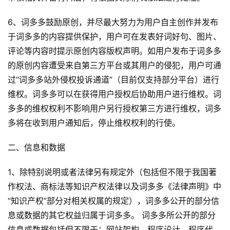
首
页
6、词多多鼓励原创，并尽最大努力为用户自主创作并发布
于词多多的内容提供保护，用户可在发表好词好句、图片、
好
评论等内容时提示原创内容版权声明。如用户发布于词多多
词
的原创内容遭受来自第三方平台或其用户的侵犯，用户可通
好
过“词多多站外侵权投诉通道”（目前仅支持部分平台）进行
句
维权。词多多可以在获得用户授权后协助用户进行维权。词
多多的维权权利不影响用户另行授权第三方进行维权，词多
经
典
多将在收到用户通知后，停止维权权利的行使。
歌
词
二、信息和数据
1、除特别说明或者法律另有规定外（包括但不限于我国著
古
作权法、商标法等知识产权法律以及词多多《法律声明》中
今
诗
“知识产权”部分对相关权属的规定），词多多公开的部分信
词
息或数据的其它权益归属于词多多。 词多多所公开的部分
信息或数据包括但不限于：网站架构、程序设计、程序代