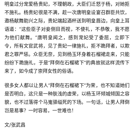
明皇过分宠爱杨贵妃，不理朝政，大臣们迁怒于杨，对她拒
不施礼。杨贵妃很是不满，趁一次唐明皇设宴召群臣共饮，
邀杨献舞助兴之际，贵妃端起酒杯送到明皇唇边，向皇上耳
语道：“这些臣子对妾侧目而视，不使礼，不恭敬，我不愿
为他们献舞。”唐明皇闻之，感到宠妃受了委屈，立即下
令，所有文官武将，见了贵妃一律施礼，拒不跪拜者，以欺
君之罪严惩。众臣无奈，见到杨玉环身着石榴裙走来，只能
纷纷下跪施礼，于是“拜倒在石榴裙下”的典故就这样流传下
来了，如今成了崇拜女性的俗语。
很多女人都以让男人“拜倒在石榴裙下”为荣，也不知道她们
是否明白，这只是一种肤浅的虚荣，以杨玉环倾城倾国之容
貌，也不过落得个马嵬驿缢死的下场。一句话，让男人拜倒
岂是易事？一时容易，一世难也！
文/张武昌