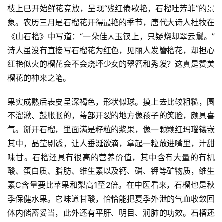
枝上已开始鲜花竞放，呈现“残红倦歇艳，石榴吐芳菲”的景
象。农历三月是石榴花开得最艳的季节，唐代大诗人杜牧在
《山石榴》中写道：“一朵佳人玉钗上，只疑烧却翠云鬟。”
诗人虽没有直接写石榴花为红色，见丽人发簪榴花，却担心
红艳似火的榴花会不会烧坏少女的翠簪和秀发？这真是赞美
榴花的神来之笔。
果实成熟后表皮呈深褐色，形状似球。摸上去比较粗糙，圆
不溜湫、鼓胀胀的，蒂部开裂的地方像孩子的笑脸，颇具喜
气。掰开石榴，里面满是籽粒的浆果，像一颗颗红玛瑙镶嵌
其中，晶莹剔透，让人垂涎欲滴，拿起一粒放进嘴里，汁甜
味甘。石榴还具有很高的营养价值，其中含有大量的有机
酸、蛋白质、脂肪、维生素以及钙、磷、钾等矿物质，维生
素C含量要比苹果和梨高1至2倍。在中医看来，石榴也是秋
季保健水果。它味道甘酸，恰恰能把夏季外泄的气血收敛回
体内储蓄妥当，此外还有平肝、明目、润肺的功效。石榴还