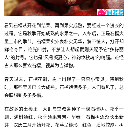
看到石榴从开花到结果、再到果实成熟，要经过一个漫长的
过程。它是秋季开始成熟的水果之一，入冬后，正是石榴大
量上市的季节。石榴果实外表朴实无华，貌不惊人，打开却
鲜艳夺目，艳光四射，不禁让人想起武则天赐予它“多籽丽
人”的封号。它也是“风骨凝夏心，神韵妆秋魂”的精髓。难怪
古人那么喜欢石榴，视其为吉祥物。
春天过去，石榴花谢，树上出现了一只只小宝贝，待到秋
时，那些宝贝已长大成熟。石榴饱满多子，人们看见了，总
会联想到多子多福。
在故乡的土楼里，大哥与堂叔各种了一棵石榴树。花季一
到，满树通红，秋季硕果累累。早春，石榴树逐渐长出新
芽，农历二月开始开花，花萼呈钟形，红色，质地较厚。树