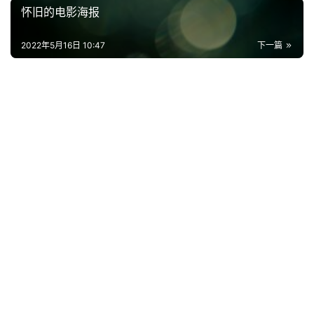
首
怀旧的电影海报
页
2022年5月16日 10:47
下一篇
好
词
好
句
经
典
歌
词
古
今
诗
词