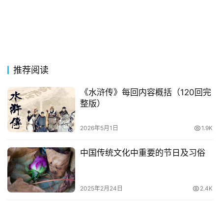
常
登录
注册
用
贺
词
推荐阅读
网
络
《水浒传》每回内容概括（120回完
热
整版）
词
2026年5月1日
1.9K
电
影
中国传统文化中重要的节日及习俗
台
词
2025年2月24日
2.4K
其
他
词