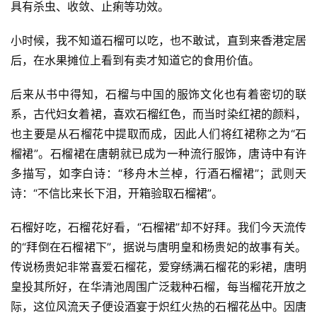
具有杀虫、收敛、止痢等功效。
小时候，我不知道石榴可以吃，也不敢试，直到来香港定居
后，在水果摊位上看到有卖才知道它的食用价值。
后来从书中得知，石榴与中国的服饰文化也有着密切的联
系，古代妇女着裙，喜欢石榴红色，而当时染红裙的颜料，
也主要是从石榴花中提取而成，因此人们将红裙称之为“石
榴裙”。石榴裙在唐朝就已成为一种流行服饰，唐诗中有许
多描写，如李白诗：“移舟木兰棹，行酒石榴裙”；武则天
诗：“不信比来长下泪，开箱验取石榴裙”。
石榴好吃，石榴花好看，“石榴裙”却不好拜。我们今天流传
的“拜倒在石榴裙下”，据说与唐明皇和杨贵妃的故事有关。
传说杨贵妃非常喜爱石榴花，爱穿绣满石榴花的彩裙，唐明
皇投其所好，在华清池周围广泛栽种石榴，每当榴花开放之
际，这位风流天子便设酒宴于炽红火热的石榴花丛中。因唐