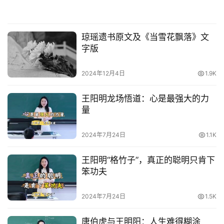
琼瑶遗书原文及《当雪花飘落》文
字版
2024年12月4日
1.9K
王阳明龙场悟道：心是最强大的力
量
2024年7月24日
1.1K
王阳明“格竹子”，真正的聪明只肯下
笨功夫
2024年7月24日
1.5K
唐伯虎与王明阳：人生难得糊涂