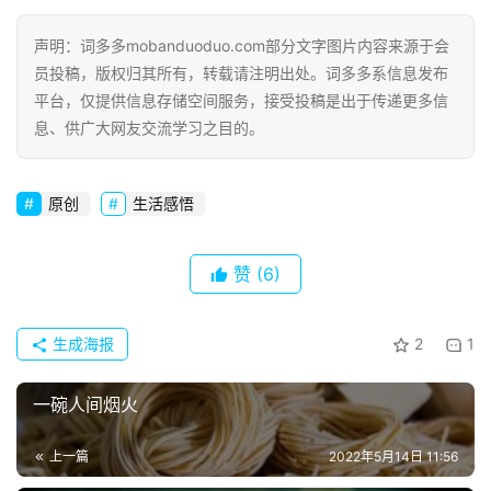
声明：词多多mobanduoduo.com部分文字图片内容来源于会
员投稿，版权归其所有，转载请注明出处。词多多系信息发布
平台，仅提供信息存储空间服务，接受投稿是出于传递更多信
息、供广大网友交流学习之目的。
原创
生活感悟
赞
(6)
生成海报
2
1
一碗人间烟火
上一篇
2022年5月14日 11:56