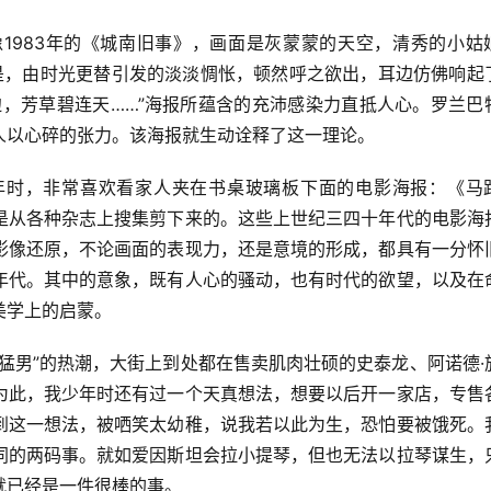
1983年的《城南旧事》，画面是灰蒙蒙的天空，清秀的小姑
是，由时光更替引发的淡淡惆怅，顿然呼之欲出，耳边仿佛响起
边，芳草碧连天……”海报所蕴含的充沛感染力直抵人心。罗兰巴
人以心碎的张力。该海报就生动诠释了这一理论。
年时，非常喜欢看家人夹在书桌玻璃板下面的电影海报：《马
是从各种杂志上搜集剪下来的。这些上世纪三四十年代的电影海
影像还原，不论画面的表现力，还是意境的形成，都具有一分怀
年代。其中的意象，既有人心的骚动，也有时代的欲望，以及在
美学上的启蒙。
猛男”的热潮，大街上到处都在售卖肌肉壮硕的史泰龙、阿诺德·
为此，我少年时还有过一个天真想法，想要以后开一家店，专售
到这一想法，被哂笑太幼稚，说我若以此为生，恐怕要被饿死。
同的两码事。就如爱因斯坦会拉小提琴，但也无法以拉琴谋生，
就已经是一件很棒的事。