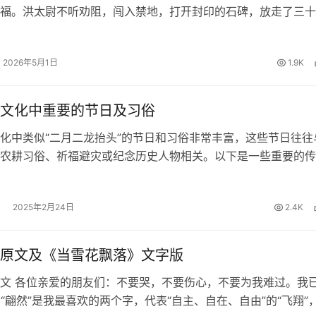
福。洪太尉不听劝阻，闯入禁地，打开封印的石碑，放走了三十
七十二座地煞星，这些妖魔日后便是梁山好汉的前身。洪太尉隐
复命，却为后来的乱世埋下…
2026年5月1日
1.9K
文化中重要的节日及习俗
化中类似“二月二龙抬头”的节日和习俗非常丰富，这些节日往往
农耕习俗、祈福避灾或纪念历史人物相关。以下是一些重要的传
，按时间顺序分类整理： 一、春季相关1. 立春（节气）时间：
日。习俗：迎春仪式…
2025年2月24日
2.4K
原文及《当雪花飘落》文字版
文 各位亲爱的朋友们：不要哭，不要伤心，不要为我难过。我
！ “翩然”是我最喜欢的两个字，代表“自主、自在、自由”的“飞翔”