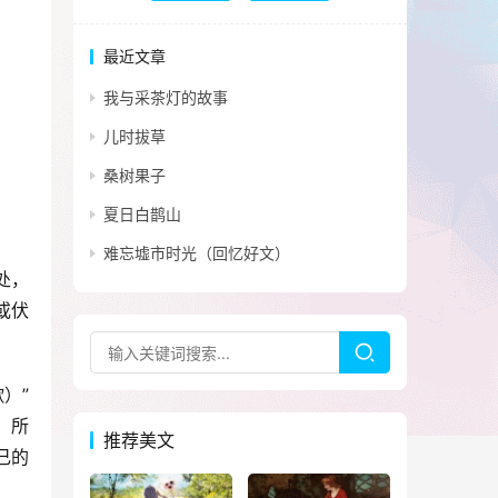
最近文章
我与采茶灯的故事
儿时拔草
桑树果子
夏日白鹊山
难忘墟市时光（回忆好文）
处，
或伏
）”
，所
推荐美文
己的