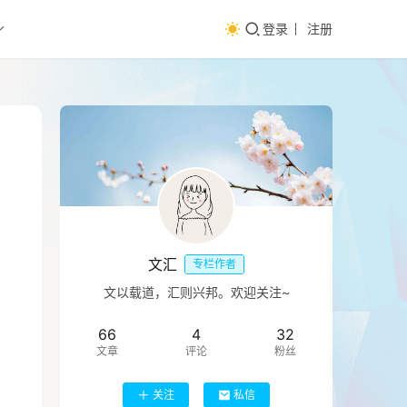
登录
注册
文汇
专栏作者
文以载道，汇则兴邦。欢迎关注~
66
4
32
文章
评论
粉丝
关注
私信