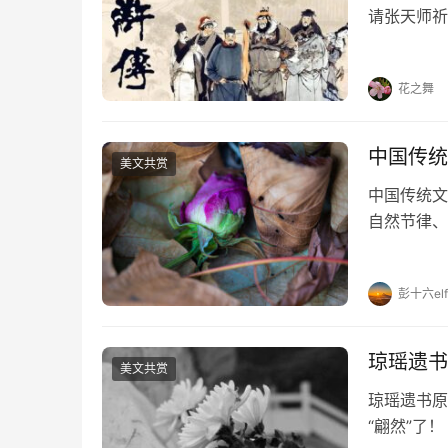
请张天师祈
员天罡星、
此事，回京
花之舞
中国传统
美文共赏
中国传统文
自然节律、
节日及习俗
2月3-5
彭十六elf
琼瑶遗书
美文共赏
琼瑶遗书原
“翩然”了