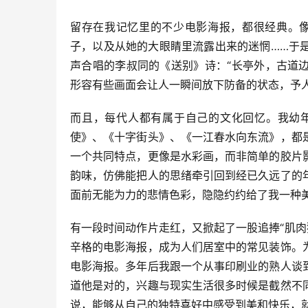
留存在我记忆里的不少电影海报，都很经典。像
子，以及从她的大眼睛里流露出来的迷惘……于
声合唱的李叔同的《送别》诗：“长亭外，古道
形容有些画面会让人一瞬间放下防备的状态，予
而且，每代人都有属于自己的文化回忆。我幼
使》、《十字街头》、《一江春水向东流》，都
一个共同特点，更像是水彩画，而非简单的胶片
韵味，仿佛能把人的思绪牵引回到经已久远了的
面前无能为力的悲情色彩，隐隐约约给了我一种
有一段时间动作片走红，又掀起了一股追捧“肌肉
辛格的电影海报，成为人们居室中的常见装饰。
电影海报。多年后我跟一个从事印刷业的熟人谈
道他是对的，兴趣与现实生活很多时候是截然不
说，能够从自己的独特喜好中感受到美和快乐，