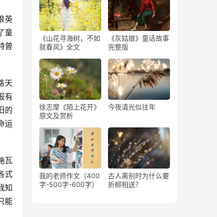
娘英
了童
《山花寻海树，不如
《灰姑娘》童话故事
特曾
就春风》全文
完整版
路天
报有
徐志摩《陌上花开》
今夜清光似往年
旧的
原文及赏析
命运
施瓦
各式
我的老师作文（400
古人离别时为什么要
字-500字-600字）
折柳相送？
我知
只能