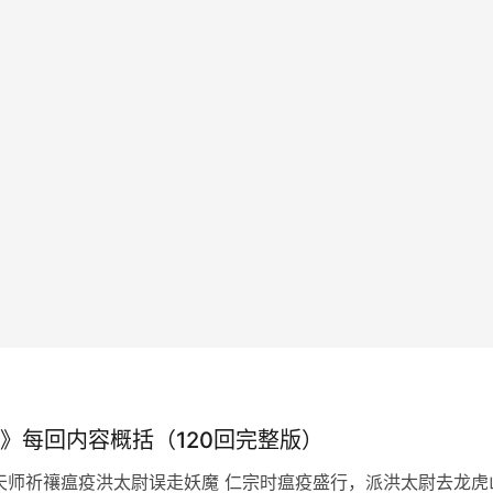
》每回内容概括（120回完整版）
天师祈禳瘟疫洪太尉误走妖魔 仁宗时瘟疫盛行，派洪太尉去龙虎