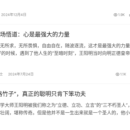
”，我渐渐摆脱了让我痛苦的躯壳，“翩然”的化为雪花飞走了！ 这
“死亡…
2024年12月4日
1.9K
场悟道：心是最强大的力量
无所求，无所畏惧，自由自在，随波逐流，这才是最强大的力量
岁的时候，遇到了他人生的“至暗时刻”，王阳明当时向明正德皇
被奸臣太监刘瑾陷害的忠臣求情，结果求情不成，反被刘瑾大打
去了贵州的龙场。 龙…
士
2024年7月24日
1.1K
格竹子”，真正的聪明只肯下笨功夫
学大师王阳明被我们称之为“立德、立功、立言”的“三不朽圣人”
壮阔，堪称传奇。但是他并不是一生出来就是一个圣人的，他小
事，“格竹子”就是其中非常典型的一个。 先解释一下这个“格竹子
什么意思？格就…