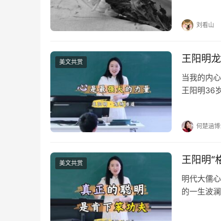
美而“轻盈
我的愿望，
刘看山
王阳明龙
美文共赏
当我的内心
王阳明36
书，为一批
大板，发配
何楚涵博
王阳明“
美文共赏
明代大儒心
的一生波澜
候也干过傻
的“格”是