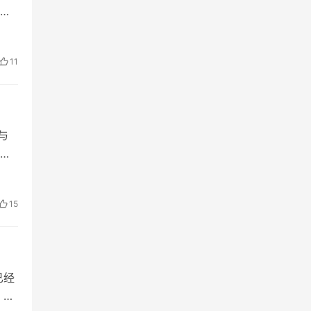
六
瞒
11
与
统
阳历
15
已经
，优