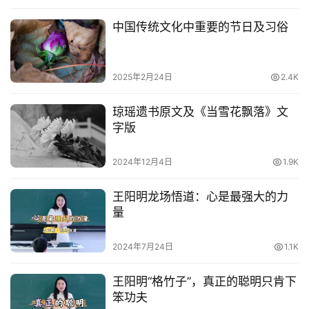
中国传统文化中重要的节日及习俗
电
影
台
2025年2月24日
2.4K
词
琼瑶遗书原文及《当雪花飘落》文
其
字版
他
词
2024年12月4日
1.9K
语
王阳明龙场悟道：心是最强大的力
量
2024年7月24日
1.1K
王阳明“格竹子”，真正的聪明只肯下
笨功夫