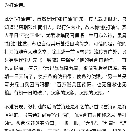
为打油诗。
此谓“打油诗”，自然是因“张打油”而来。其人载史很少，只
知道是唐朝邓州南阳人，以打油为业，故人称“张打油”。其
人平日“不务正业”，尤爱收集民间俚语，并用心入诗，虽属
“打油”性质，却也自得其乐甚或自鸣得意。可惜的是，他的
打油诗难登大雅之堂，除上述一首《雪诗》流传算广外，另
只有明代李开先《一笑散》中保留了他的另两首趣作，一首
也是咏雪，有云：“六出飘飘降九霄，街前街后尽琼瑶。有
朝一日天晴了，使扫帚的使扫帚，使锹的使锹。”另一首是
写安禄山兵困南阳郡：“百万贼兵困南阳，也无援救也无
粮。有朝一日城破了，哭爹的哭爹，哭娘的哭娘。”
不难发现，张打油的后两首诗还是和之前那首《雪诗》是有
区别的。《雪诗》尚算“全打油”，而后两首只能称之为“半打
油”。头两句还煞有介事，一板一眼，“六出”、“九霄”、“琼