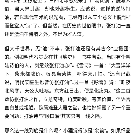
瑶”非常“正襟危坐”，三四句却忽然来了个“葛优躺”，脱雅入
俗，虽大异其趣，却也妙趣横生。应该说，这样的逆转打
油，若以现代艺术的眼光看，已经可以从某个意义上脱“油”
而登堂入“诗”了。但当然，在历史的世俗眼中，张打油一直
还是漂泊在诗墙之外，不足为雅人道。
但大千世界，无“油”不丰，张打油还是有其古今“应援团”
的。例如明代冯梦龙在其《笑史》一书中有载，当时有个叫
陆诗伯的人，刻意效张打油亦作《雪诗》一首：“大雪洋洋
下，柴米都涨价。板凳当柴烧，吓得床儿怕。”还有记载
说，明代某医生也曾仿张打油作过一首《咏雪》诗：“昨夜
北风寒，天公大吐痰。东方红日出，便是化痰丸。”这二首
效仿张打油之作，立意奇特，角度新颖，有其价值，但语言
直白甚或粗陋，确属难登大雅之堂，也恰好揭露了另一个重
要问题：打油诗与“顺口溜”其实只有一线之隔。
那么这一线到底是什么呢？小狸觉得该是“余韵”。如果细品