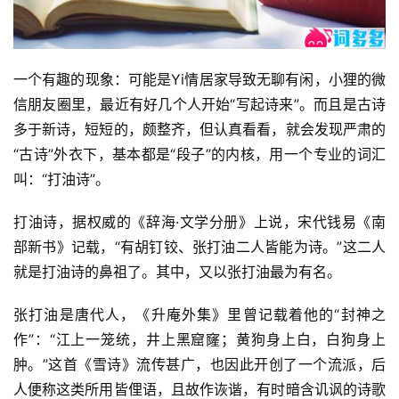
一个有趣的现象：可能是Yi情居家导致无聊有闲，小狸的微
信朋友圈里，最近有好几个人开始“写起诗来”。而且是古诗
多于新诗，短短的，颇整齐，但认真看看，就会发现严肃的
“古诗”外衣下，基本都是“段子”的内核，用一个专业的词汇
叫：“打油诗”。
打油诗，据权威的《辞海·文学分册》上说，宋代钱易《南
部新书》记载，“有胡钉铰、张打油二人皆能为诗。”这二人
就是打油诗的鼻祖了。其中，又以张打油最为有名。
张打油是唐代人，《升庵外集》里曾记载着他的“封神之
作”：“江上一笼统，井上黑窟窿；黄狗身上白，白狗身上
肿。”这首《雪诗》流传甚广，也因此开创了一个流派，后
人便称这类所用皆俚语，且故作诙谐，有时暗含讥讽的诗歌