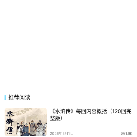
典
歌
词
古
今
诗
词
常
登录
注册
用
贺
词
推荐阅读
《水浒传》每回内容概括（120回完
网
整版）
络
热
2026年5月1日
1.9K
词