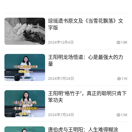
琼瑶遗书原文及《当雪花飘落》文
字版
2024年12月4日
1.9K
王阳明龙场悟道：心是最强大的力
量
2024年7月24日
1.1K
王阳明“格竹子”，真正的聪明只肯下
笨功夫
2024年7月24日
1.5K
唐伯虎与王明阳：人生难得糊涂