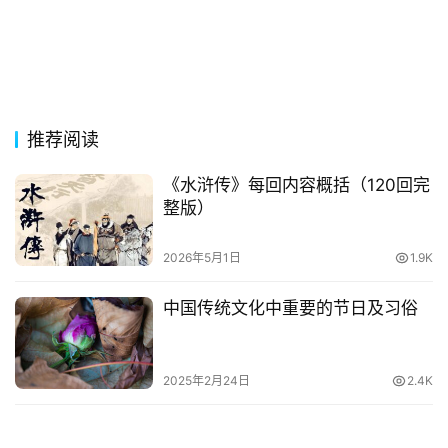
古
今
诗
词
推荐阅读
常
登录
注册
用
《水浒传》每回内容概括（120回完
贺
整版）
词
2026年5月1日
1.9K
网
络
中国传统文化中重要的节日及习俗
热
词
2025年2月24日
2.4K
电
影