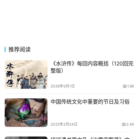
经
典
歌
词
古
今
推荐阅读
诗
词
《水浒传》每回内容概括（120回完
整版）
常
登录
注册
2026年5月1日
1.9K
用
贺
中国传统文化中重要的节日及习俗
词
网
2025年2月24日
2.4K
络
热