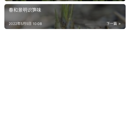
春和景明识笋味
2022年5月5日 10:08
下一篇
首
页
好
词
好
句