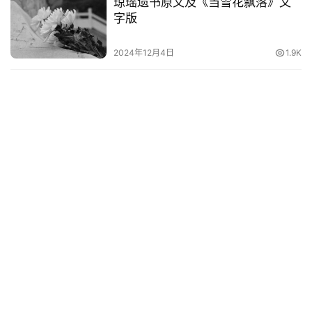
琼瑶遗书原文及《当雪花飘落》文
词
字版
电
2024年12月4日
1.9K
影
台
词
其
他
词
语