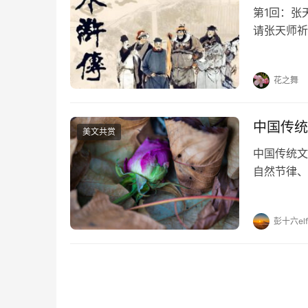
第1回：张
请张天师祈
员天罡星、
此事，回京
花之舞
中国传统
美文共赏
中国传统文
自然节律、
节日及习俗
2月3-5
彭十六elf