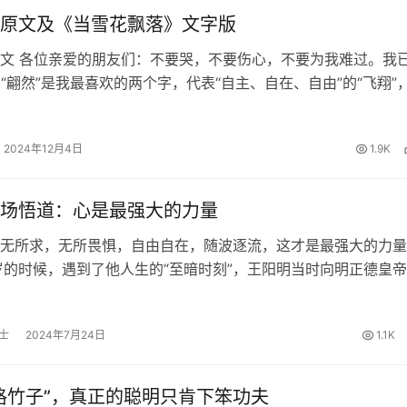
原文及《当雪花飘落》文字版
文 各位亲爱的朋友们：不要哭，不要伤心，不要为我难过。我
！ “翩然”是我最喜欢的两个字，代表“自主、自在、自由”的“飞翔”
”，我渐渐摆脱了让我痛苦的躯壳，“翩然”的化为雪花飞走了！ 这
“死亡…
2024年12月4日
1.9K
场悟道：心是最强大的力量
无所求，无所畏惧，自由自在，随波逐流，这才是最强大的力量
岁的时候，遇到了他人生的“至暗时刻”，王阳明当时向明正德皇
被奸臣太监刘瑾陷害的忠臣求情，结果求情不成，反被刘瑾大打
去了贵州的龙场。 龙…
士
2024年7月24日
1.1K
格竹子”，真正的聪明只肯下笨功夫