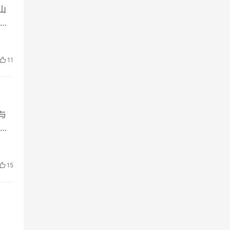
山
六
瞒
11
与
统
阳历
15