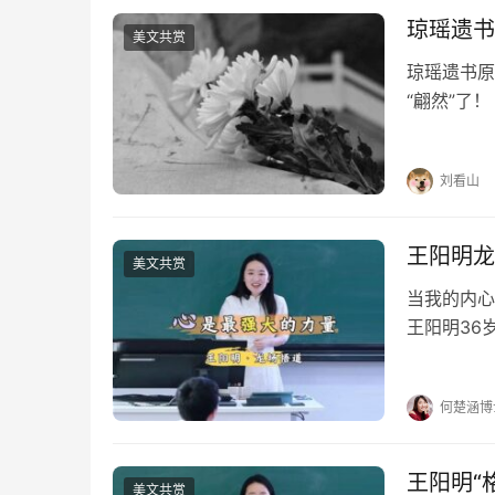
琼瑶遗书
美文共赏
琼瑶遗书原
“翩然”了
美而“轻盈
我的愿望，
刘看山
王阳明龙
美文共赏
当我的内心
王阳明36
书，为一批
大板，发配
何楚涵博
王阳明“
美文共赏