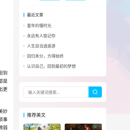
最近文章
童年的慢时光
永远有人惦记你
人生自当逍遥游
回归本分，方得始终
认识自己，回到最初的梦想
但到
都是
出更
美妙
推荐美文
琐事
微弱