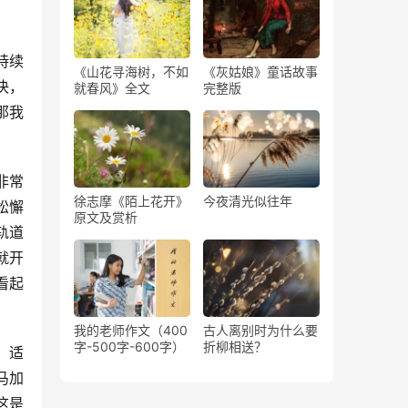
持续
《山花寻海树，不如
《灰姑娘》童话故事
决，
就春风》全文
完整版
那我
非常
徐志摩《陌上花开》
今夜清光似往年
松懈
原文及赏析
轨道
就开
看起
我的老师作文（400
古人离别时为什么要
字-500字-600字）
折柳相送？
，适
马加
这是