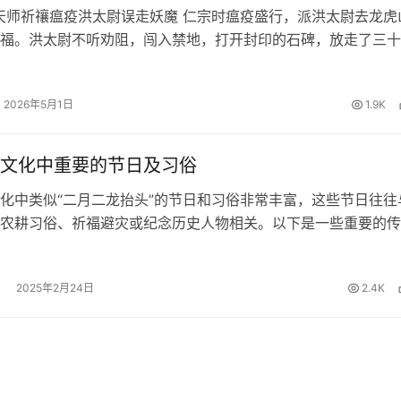
天师祈禳瘟疫洪太尉误走妖魔 仁宗时瘟疫盛行，派洪太尉去龙虎
福。洪太尉不听劝阻，闯入禁地，打开封印的石碑，放走了三十
七十二座地煞星，这些妖魔日后便是梁山好汉的前身。洪太尉隐
复命，却为后来的乱世埋下…
2026年5月1日
1.9K
文化中重要的节日及习俗
化中类似“二月二龙抬头”的节日和习俗非常丰富，这些节日往往
农耕习俗、祈福避灾或纪念历史人物相关。以下是一些重要的传
，按时间顺序分类整理： 一、春季相关1. 立春（节气）时间：
日。习俗：迎春仪式…
2025年2月24日
2.4K