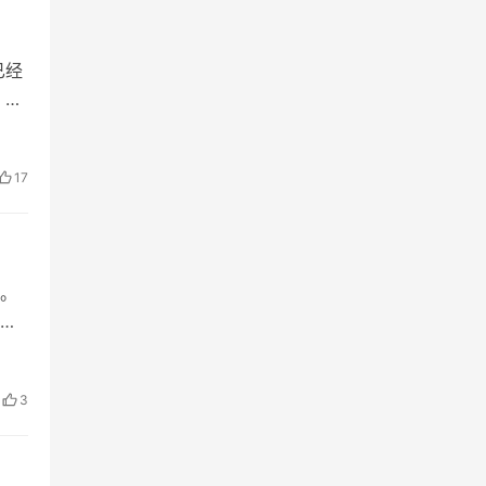
已经
，优
是
17
。
帝上
40
3