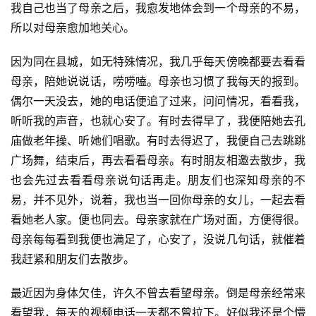
我自己也当了母亲之后，我愈发地体会到一个母亲的不易，
所以对母亲愈加地关心。
因为同在县城，如无特殊情况，我几乎每天傍晚都要去看看
母亲，陪她说说话，唠唠嗑。母亲也习惯了我每天的报到。
偶尔一天没去，她的电话便追了过来，问问情况，看看我，
听听我的声音，也就心安了。有时去得早了，我便陪她去孔
庙做老年操、听她们唱歌。有时去得迟了，我便自己去跳跳
广场舞，结束后，再去看看母亲。有时朋友相邀去散步，我
也会先过去看看母亲说句话再走。朋友们也深知母亲的不
易，并不见外，说着，我也当一回你母亲的女儿，一起去看
看她老人家。便也同去。母亲家就在广场对面，方便得很。
首
母亲每每看到我便也满足了，心安了，没说几句话，就催着
页
我赶紧和朋友们去散步。
好
最近因为身体欠佳，许久不曾去看望母亲。倒是母亲经常来
词
看望我，每天的视频电话一天都不曾拉下。好似我还是个懵
好