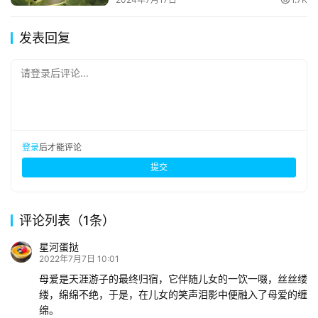
发表回复
请登录后评论...
登录
后才能评论
提交
评论列表（1条）
星河蛋挞
2022年7月7日 10:01
母爱是天涯游子的最终归宿，它伴随儿女的一饮一啜，丝丝缕
缕，绵绵不绝，于是，在儿女的笑声泪影中便融入了母爱的缠
绵。