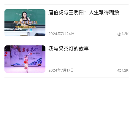
唐伯虎与王明阳：人生难得糊涂
2024年7月24日
1.2K
我与采茶灯的故事
2024年7月17日
1.2K