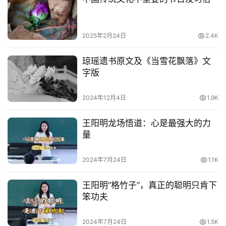
2025年2月24日
2.4K
琼瑶遗书原文及《当雪花飘落》文
字版
2024年12月4日
1.9K
王阳明龙场悟道：心是最强大的力
量
2024年7月24日
1.1K
王阳明“格竹子”，真正的聪明只肯下
笨功夫
2024年7月24日
1.5K