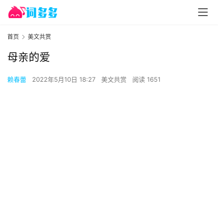
首页
美文共赏
母亲的爱
赖春蕾
2022年5月10日 18:27
美文共赏
阅读 1651