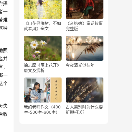
为摔
者一
苦难
《山花寻海树，不如
《灰姑娘》童话故事
这种
就春风》全文
完整版
地照
也并
徐志摩《陌上花开》
今夜清光似往年
有，
原文及赏析
那一
这个
历失
我的老师作文（400
古人离别时为什么要
字-500字-600字）
折柳相送？
后收