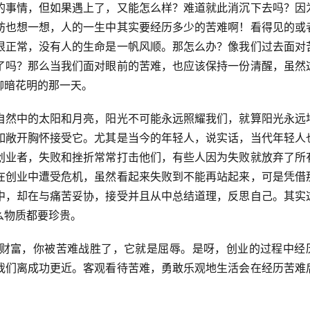
的事情，但如果遇上了，又能怎么样？难道就此消沉下去吗？因
妨也想一想，人的一生中其实要经历多少的苦难啊！看得见的或
很正常，没有人的生命是一帆风顺。那怎么办？像我们过去面对
了吗？那么当我们面对眼前的苦难，也应该保持一份清醒，虽然
柳暗花明的那一天。
自然中的太阳和月亮，阳光不可能永远照耀我们，就算阳光永远
如敞开胸怀接受它。尤其是当今的年轻人，说实话，当代年轻人
创业者，失败和挫折常常打击他们，有些人因为失败就放弃了所
在创业中遭受危机，虽然看起来失败到不能再站起来，可是凭借
中，却在与痛苦妥协，接受并且从中总结道理，反思自己。其实
么物质都要珍贵。
财富，你被苦难战胜了，它就是屈辱。是呀，创业的过程中经
我们离成功更近。客观看待苦难，勇敢乐观地生活会在经历苦难