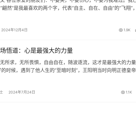
文 各位亲爱的朋友们：不要哭，不要伤心，不要为我难过。我
！ “翩然”是我最喜欢的两个字，代表“自主、自在、自由”的“飞翔”
”，我渐渐摆脱了让我痛苦的躯壳，“翩然”的化为雪花飞走了！ 这
“死亡…
2024年12月4日
1.9K
场悟道：心是最强大的力量
无所求，无所畏惧，自由自在，随波逐流，这才是最强大的力量
岁的时候，遇到了他人生的“至暗时刻”，王阳明当时向明正德皇
被奸臣太监刘瑾陷害的忠臣求情，结果求情不成，反被刘瑾大打
去了贵州的龙场。 龙…
士
2024年7月24日
1.1K