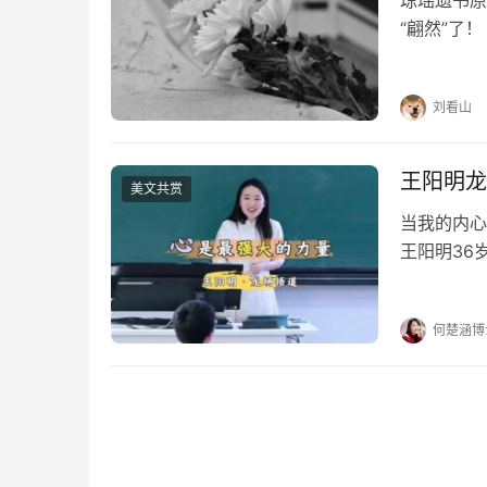
琼瑶遗书原
“翩然”了
美而“轻盈
我的愿望，
刘看山
王阳明龙
美文共赏
当我的内心
王阳明36
书，为一批
大板，发配
何楚涵博