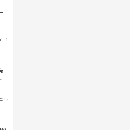
山
六
瞒
11
与
统
阳历
15