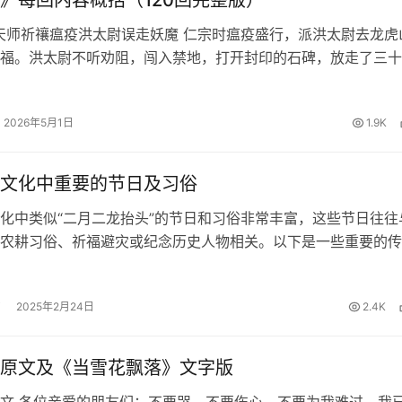
》每回内容概括（120回完整版）
天师祈禳瘟疫洪太尉误走妖魔 仁宗时瘟疫盛行，派洪太尉去龙虎
福。洪太尉不听劝阻，闯入禁地，打开封印的石碑，放走了三十
七十二座地煞星，这些妖魔日后便是梁山好汉的前身。洪太尉隐
复命，却为后来的乱世埋下…
2026年5月1日
1.9K
文化中重要的节日及习俗
化中类似“二月二龙抬头”的节日和习俗非常丰富，这些节日往往
农耕习俗、祈福避灾或纪念历史人物相关。以下是一些重要的传
，按时间顺序分类整理： 一、春季相关1. 立春（节气）时间：
日。习俗：迎春仪式…
2025年2月24日
2.4K
原文及《当雪花飘落》文字版