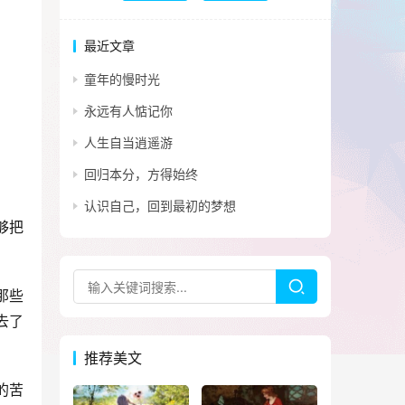
最近文章
童年的慢时光
永远有人惦记你
人生自当逍遥游
回归本分，方得始终
认识自己，回到最初的梦想
够把
那些
去了
推荐美文
的苦