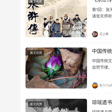
《水浒传
美文共赏
第1回：张
请张天师祈
员天罡星、
此事，回京
花之舞
中国传统
美文共赏
中国传统文
自然节律、
节日及习俗
2月3-5
彭十六elf
琼瑶遗书
美文共赏