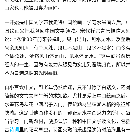
画家也只能被归类为画匠。
一开始是中国文学带我走进中国绘画，学习水墨画以后，中
国绘画又把我领回中国文学领域。宋代禅宗青原惟信大师
说：“老僧30年前来参禅时，见山是山，见水是水；及至后
来亲见知识，有个入处，见山不是山，见水不是水；而今得
个体歇处，依然见山还是山，见水还是水。”这中间虽然历
经人的一生，因为有能力从眼见为实走到返璞归真，所以并
不为白驹过隙的光阴感慨。
自小喜欢中文，到老年仍然痴迷，只不过除了白话文，还对
简练的文言文产生新的求知欲。尤其是爱上中国绘画之后。
水墨花鸟从花中四君子入门，传统题材里蕴涵人格的象征和
隐喻。这是其他画种没有的，却正是水墨画魅力之所在。每
当学习一门新题材，便多认识一种和中国文学及文化，包括
古
诗词
里的花鸟草虫。诗画交融的乐趣是读诗时脑海里有一