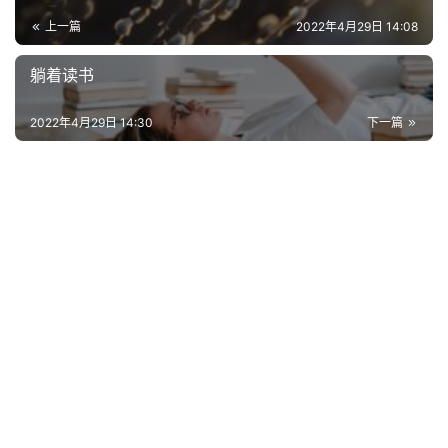
上一篇
2022年4月29日 14:08
常
登录
注册
用
躺着读书
贺
词
2022年4月29日 14:30
下一篇
网
络
热
词
电
影
台
词
其