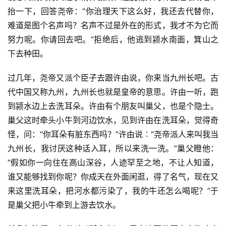
抬一下，回答尧帝：“你治理天下这么好，我还去代替你，
难道是图个名声吗？名声不过是外在的形式，我才不为它而
努力呢。你请回去吧。”拒绝后，他逃到颍水南面，箕山之
下去种田。
过几年，尧帝又派个臣子去跟许由说，你来当九州长吧。古
代中国又称九州，九州长也就是皇帝的意思。许由一听，跑
到颍水边上去洗耳朵。许由有个朋友叫巢父，也是个隐士。
巢父这时牵头小牛到河边饮水，见到许由在洗耳朵，觉得奇
怪，问：“你耳朵有脏东西吗？”许由说︰“尧帝派人来叫我当
九州长，我讨厌这种话入耳，所以来洗一洗。”巢父瞪他：
“假如你一向住在高山深谷，人迹罕至之地，不让人知道，
谁又能够找到你呢？你成天在外面闲逛，得了名气，现在又
来这里洗耳朵，把河水都污染了，我的牛还怎么喝呢？”于
是巢父把小牛牵到上游去饮水。