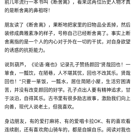
前几年流行一本书叫《断舍离》，看来这两位历史人物才真
的是断舍离的鼻祖呀！
朋友读了《断舍离》，果断地把家里的旧物品全丢掉，然后
装修成典雅素净的样子，号称自己已经断舍离了。事实上断
舍离指的是一个人的内心对于外在一切的干扰，对自身欲望
的诱惑的抗拒能力。
说到葫芦，《论语·雍也》记录孔子赞扬颜回“贤哉回也！一
箪食，一瓢饮，在陋巷，人不堪其忧，回也不改其乐。贤哉
回也！”只要一箪饭，一瓢水，居住简陋小屋，生活穷困清
苦，并没有改变颜回的好学。孔子点出人要有精神追求，甘
于淡泊，自得其乐。古书里有很多励志故事，激励我们向上
向善，现代人说老土，但我喜欢。
身边朋友，有的爱打麻将、有的爱唱卡拉OK、有的喜欢看
连续剧，还有喜欢爬山骑车的，都是自娱自乐。阅读对我也