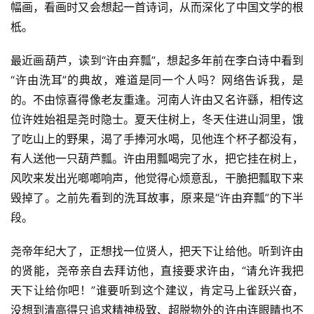
幅画，看画时又会想起一首诗词，从而深化了中国文学的根
柢。
最近画葫芦，读到“许由弃瓢”，想起多年前在李白诗中看到
“许由洗耳”的典故，难道是同一个人吗？网络告诉我，是
的。不由惊喜得像老友重逢。河南人许由又名许繇，相传这
位许姓始祖是尧时隐士。夏天住树上，冬天住进山洞里，饿
了吃山上的野果，渴了手捧河水喝，见他连个杯子都没有，
有人送他一只葫芦瓢。许由用瓢喝完了水，把它挂在树上，
风吹来发出光啷啷响声，他觉得心烦意乱，干脆把瓢取下来
毁掉了。之前先看到的洗耳故事，原来是“许由弃瓢”的下半
段。
尧帝年纪大了，正想找一位贤人，把天下让给他。听到许由
的贤能，尧帝亲自去拜访他，直接要求许由，“请允许我把
天下让给你吧！”谁要听到这个建议，肯定马上雀跃兴奋，
没想到清高得只追求精神极致、超脱物外的许由连眼睛也不