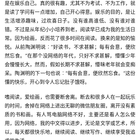
是在娱乐自己。真的很有趣，尤其不为考试、不为工作，就
是读了学问有一点增加，自己开心得意。娱乐的目的，是让
生活增添趣味，过欢喜日子。没有谁高谁低、没有谁对谁
错。不过是从年纪小小培养到老，阅读早已成为我的生活日
常。因为绘画，反而花了很多时间在阅读。换来的是知的愉
悦。从前陶渊明说︰“好读书，不求甚解；每有会意，便欣
然忘食。”在那个没网络的年代，只好不求甚解，懵懂少年
会慢慢长大，然而，假如长期不求甚解，懵昧老年就会变痴
呆。陶渊明的下一句也说︰“每有会意，便欣然忘食。”这份
懂的快乐，开心到令人忘记肚子饿呀。
嗜阅读，爱绘画，也需要断舍离。断去和很多人在一起玩乐
的时间，舍掉在网络上进出无聊的微信朋友圈，离开没有素
质的书和画。有人骂电脑网络不好，主要还是看人怎么使
用，因为网络，我的中文得以进步，无论是文学或艺术，所
以，每天都很快乐地，继续阅读、继续写作、继续享受我追