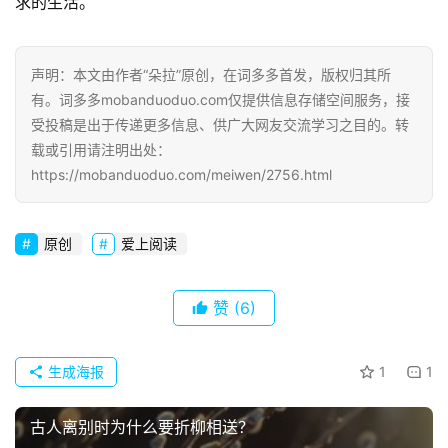
求的生活。
首
页
声明：本文由作者“朵拉”原创，在词多多首发，版权归其所
有。词多多mobanduoduo.com仅提供信息存储空间服务，接
好
受投稿是出于传递更多信息、供广大网友交流学习之目的。转
词
载或引用请注明出处：
好
https://mobanduoduo.com/meiwen/2756.html
句
经
原创
爱上阅读
典
歌
赞
(6)
词
古
生成海报
1
1
今
诗
古人离别时为什么要折柳相送？
词