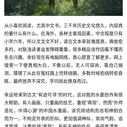
从小喜欢阅读，尤其中文书，三千年历史文化悠久，内容真
的要什么有什么。在海外，各种主客观因素，中文程度只有
小学六年，所以文言文不好，读古文本来就难度高，典故愈
多的，对肤浅读者益发障碍重重，很多精品佳作因看不懂而
失去兴趣，幸好现在有电脑网络，真心愿意了解更多，网上
搜索一下便真相大白，不像以前，无人可探询，靠自己揣
测，猜错了从此在冤枉路上兜转绕圈，多数时候愈绕转愈昏
眩，最终放弃不深究，学问就此擦身而过。
幸运地来到古文“有迹可寻”的时代，这对我的水墨创作有很
大帮助。有人画画，只重画的技艺，重视“再现”，然而“外师
造化，中得心源”的中国水墨画，讲究将结构形态和神韵合
而为一，不拘泥外表的形似，更加强调神似，崇尚气韵，追
求意境，注重的是“表现”。有形无神的作品，画得再漂亮，