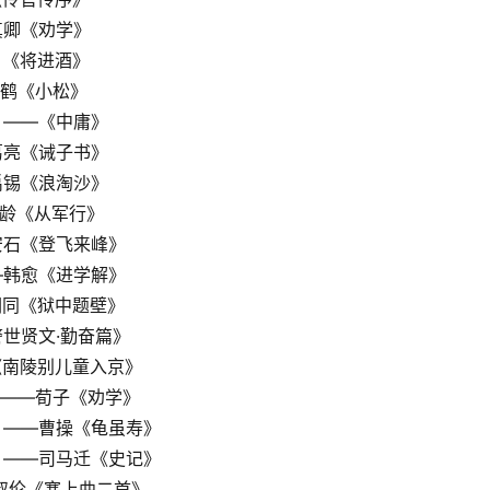
真卿《劝学》
白《将进酒》
荀鹤《小松》
。——《中庸》
葛亮《诫子书》
禹锡《浪淘沙》
昌龄《从军行》
安石《登飞来峰》
—韩愈《进学解》
嗣同《狱中题壁》
警世贤文·勤奋篇》
《南陵别儿童入京》
。——荀子《劝学》
。——曹操《龟虽寿》
。——司马迁《史记》
戴叔伦《塞上曲二首》