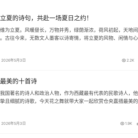
立夏的诗句，共赴一场夏日之约！
维为立夏。风暖昼长，万物并秀，绿荫渐浓，荷风初起，天地间
。古往今来，无数文人墨客以诗寄情，将立夏的风物、闲情与心
留下一首首清丽隽永的诗篇。今日，我们一同品读关于立夏的诗
里遇见最美的初夏。 四时天气…
2026年5月3日
2.2K
最美的十首诗
我国著名的诗人和政治人物，作为西藏最有代表的民歌诗人，他
挚且细腻的诗歌，今天花之舞就带大家一起欣赏仓央嘉措最美的
欢仓央嘉措的朋友一起来赏析品读。 仓央嘉措最美的十首诗 1
 那一刻，我升起风马，不…
2026年5月3日
1.9K