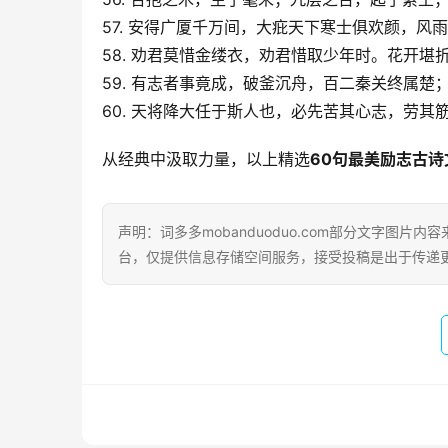
57. 安得广厦千万间，大疪天下寒士俱欢颜，
58. 劝君莫惜金缕衣，劝君惜取少年时。花开
59. 有志者事竟成，破釜沉舟，百二秦关终属
60. 天将降大任于斯人也，必先苦其心志，劳
从经典中汲取力量，以上精选
60句最美励志古诗
声明：词多多mobanduoduo.com部分文字图
台，仅提供信息存储空间服务，接受投稿是出于传递