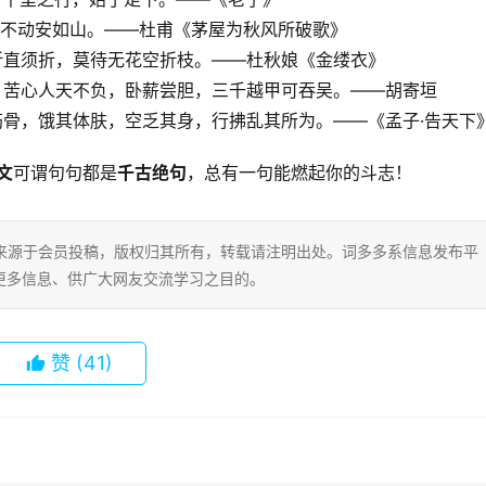
风雨不动安如山。——杜甫《茅屋为秋风所破歌》
堪折直须折，莫待无花空折枝。——杜秋娘《金缕衣》
楚；苦心人天不负，卧薪尝胆，三千越甲可吞吴。——胡寄垣
其筋骨，饿其体肤，空乏其身，行拂乱其所为。——《孟子·告天下
文
可谓句句都是
千古绝句
，总有一句能燃起你的斗志！
片内容来源于会员投稿，版权归其所有，转载请注明出处。词多多系信息发布平
更多信息、供广大网友交流学习之目的。
赞
(41)