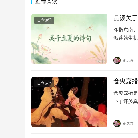
推荐阅读
品读关于
古今诗词
斗指东南，
派蓬勃生机
凝于笔端，
句，在墨香
花之舞
仓央嘉措
古今诗词
仓央嘉措是
下了许多真
首情诗，喜
《那一世》
花之舞