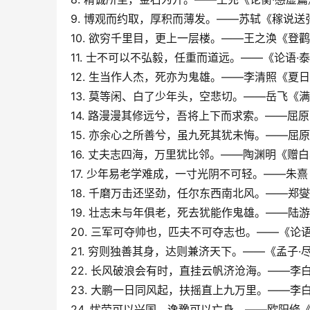
9. 博观而约取，厚积而薄发。——苏轼《稼说送
10. 欲穷千里目，更上一层楼。——王之涣《登
11. 士不可以不弘毅，任重而道远。——《论语·
12. 生当作人杰，死亦为鬼雄。——李清照《夏
13. 莫等闲、白了少年头，空悲切。——岳飞《
14. 路漫漫其修远兮，吾将上下而求索。——屈
15. 亦余心之所善兮，虽九死其犹未悔。——屈
16. 丈夫志四海，万里犹比邻。——陶渊明《赠
17. 少年易老学难成，一寸光阴不可轻。——朱
18. 千磨万击还坚劲，任尔东西南北风。——郑
19. 壮志未与年俱老，死去犹能作鬼雄。——陆
20. 三军可夺帅也，匹夫不可夺志也。——《论语
21. 穷则独善其身，达则兼济天下。——《孟子·
22. 长风破浪会有时，直挂云帆济沧海。——李
23. 大鹏一日同风起，扶摇直上九万里。——李
24. 忧劳可以兴国，逸豫可以亡身。——欧阳修