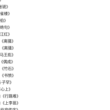
张琥》
鹳雀楼》
泰伯》
日绝句》
满江红》
原《离骚》
原《离骚》
白马王彪》
熹《偶成》
燮《竹石》
游《书愤》
·子罕》
尽心上》
白《行路难》
白《上李邕》
《伶官传序》