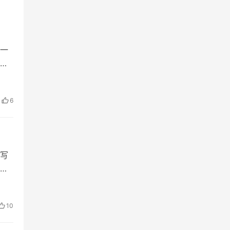
一
境
6
写
十
、
10