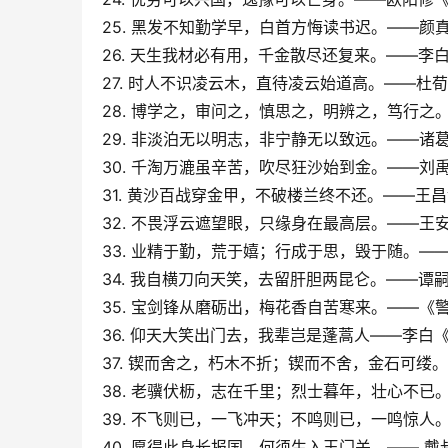
25. 黑发不知勤学早，白首方悔读书迟。——颜
26. 天生我材必有用，千金散尽还复来。——李
27. 时人不识凌云木，直待凌云始道高。——杜
28. 博学之，审问之，慎思之，明辨之，笃行之
29. 非淡泊无以明志，非宁静无以致远。——诸
30. 千淘万漉虽辛苦，吹尽狂沙始到金。——刘
31. 黄沙百战穿金甲，不破楼兰终不还。——王
32. 不畏浮云遮望眼，只缘身在最高层。——王
33. 业精于勤，荒于嬉；行成于思，毁于随。—
34. 我自横刀向天笑，去留肝胆两昆仑。——谭
35. 宝剑锋从磨砺出，梅花香自苦寒来。——《
36. 仰天大笑出门去，我辈岂是蓬蒿人——李白
37. 锲而舍之，朽木不折；锲而不舍，金石可缕
38. 老骥伏枥，志在千里；烈士暮年，壮心不已
39. 不飞则已，一飞冲天；不鸣则已，一鸣惊人
40. 愿得此身长报国，何须生入玉门关。—— 