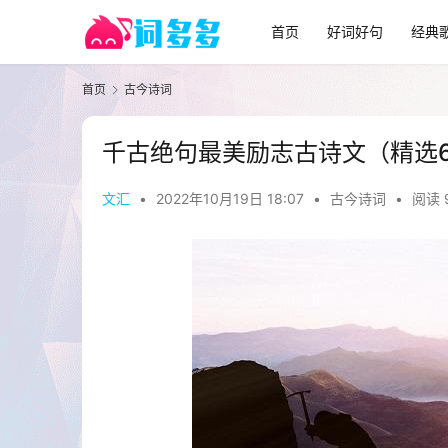
首页
好词好句
经典
首页
古今诗词
千古绝句最美励志古诗文（精选6
文汇
•
2022年10月19日 18:07
•
古今诗词
•
阅读 