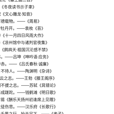
游《冬夜读书示子聿》
勰《文心雕龙·知音》
厚德载物。——《周易》
学牡丹开。——袁枚《苔》
游《十一月四日风雨大作》
参《凉州馆中与诸判官夜集》
瑾《鹧鸪天·祖国沉沦感不禁》
事。——吕坤《呻吟语·应务》
夺赤。——《吕氏春秋·诚廉》
岁月不待人。——陶渊明《杂诗》
青云之志。——王勃《滕王阁序》
坚韧不拔之志。——苏轼《晁错论》
万事成蹉跎。——钱鹤滩《明日歌》
刘禹锡《酬乐天扬州初逢席上见赠》
老大徒伤悲。——汉乐府《长歌行》
土；千里之行，始于足下。——《老子》