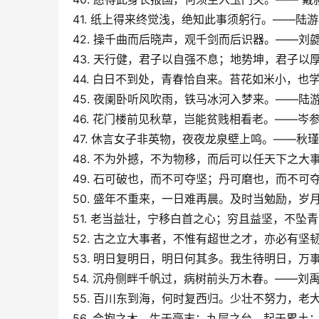
41. 纸上得来终觉浅，绝知此事须躬行。——陆
42. 操千曲而后晓声，观千剑而后识器。——刘
43. 天行健，君子以自强不息；地势坤，君子以
44. 白日不到处，青春恰自来。苔花如米小，也
45. 夜阑卧听风吹雨，铁马冰河入梦来。——陆
46. 花门楼前见秋草，岂能贫贱相看老。——岑
47. 休言女子非英物，夜夜龙泉壁上鸣。——秋
48. 不为外撼，不为物移，而后可以任天下之大
49. 石可破也，而不可夺坚；丹可磨也，而不可
50. 盛年不重来，一日难再晨。及时当勉励，
51. 老当益壮，宁移白首之心；穷且益坚，不坠
52. 古之立大事者，不惟有超世之才，亦必有
53. 明日复明日，明日何其多。我生待明日，
54. 沉舟侧畔千帆过，病树前头万木春。——
55. 百川东到海，何时复西归。少壮不努力，
56. 合抱之木，生于毫末；九层之台，起于累