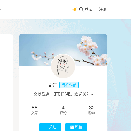
登录
注册
文汇
专栏作者
文以载道，汇则兴邦。欢迎关注~
66
4
32
文章
评论
粉丝
关注
私信