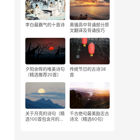
李白最霸气的十首诗
离骚高中背诵部分原
文翻译及背诵技巧
夕阳余晖的唯美诗句
传统节日的古诗38
（精选推荐20首）
首
关于月亮的诗句（精
千古绝句最美励志古
选100首包含月的古
诗文（精选60句）
诗）