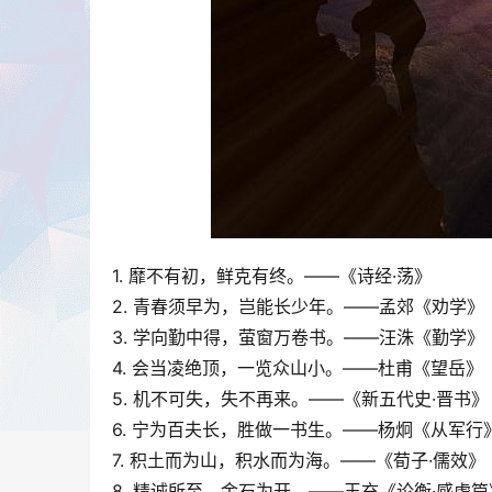
1. 靡不有初，鲜克有终。——《诗经·荡》
2. 青春须早为，岂能长少年。——孟郊《劝学》
3. 学向勤中得，萤窗万卷书。——汪洙《勤学》
4. 会当凌绝顶，一览众山小。——杜甫《望岳》
5. 机不可失，失不再来。——《新五代史·晋书》
6. 宁为百夫长，胜做一书生。——杨炯《从军行
7. 积土而为山，积水而为海。——《荀子·儒效》
8. 精诚所至，金石为开。——王充《论衡·感虚篇