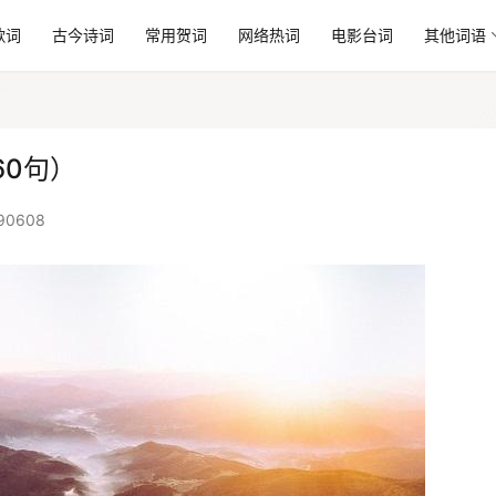
歌词
古今诗词
常用贺词
网络热词
电影台词
其他词语
0句）
90608