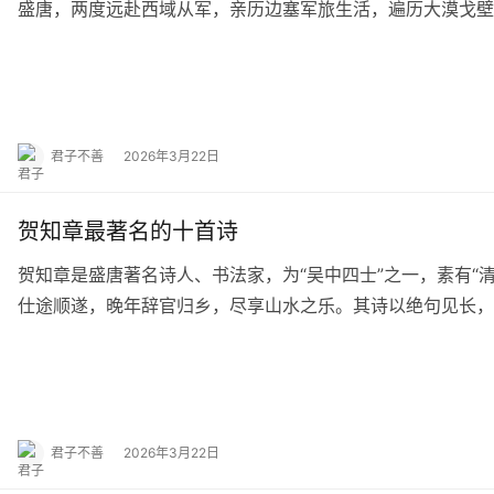
盛唐，两度远赴西域从军，亲历边塞军旅生活，遍历大漠戈壁
戈铁马、异域的独特风情凝于笔端，以浪漫瑰丽…
君子不善
2026年3月22日
贺知章最著名的十首诗
贺知章是盛唐著名诗人、书法家，为“吴中四士”之一，素有“
仕途顺遂，晚年辞官归乡，尽享山水之乐。其诗以绝句见长，
刻意雕琢之痕，却藏灵动隽永之味，将盛唐的悠…
君子不善
2026年3月22日