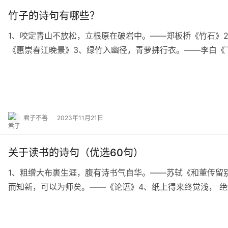
竹子的诗句有哪些？
1、咬定青山不放松，立根原在破岩中。——郑板桥《竹石》
《惠崇春江晚景》3、绿竹入幽径，青萝拂行衣。——李白《
劲，任尔东西南北风。——郑板桥《竹石》5、斑…
君子不善
2023年11月21日
关于读书的诗句（优选60句）
1、粗缯大布裹生涯，腹有诗书气自华。——苏轼《和董传留
而知新，可以为师矣。——《论语》4、纸上得来终觉浅， 
为人性僻耽佳句，语不惊人死不休。——杜甫《…