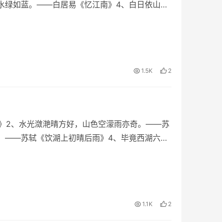
水绿如蓝。——白居易《忆江南》4、白日依山
1.5K
2
邸》2、水光潋滟晴方好，山色空濛雨亦奇。——苏
。——苏轼《饮湖上初晴后雨》4、毕竟西湖六月
1.1K
2