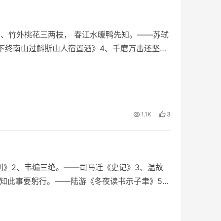
2、竹外桃花三两枝， 春江水暖鸭先知。——苏轼
下终南山过斛斯山人宿置酒》4、千磨万击还坚
1.1K
3
别》2、韦编三绝。——司马迁《史记》3、温故
绝知此事要躬行。——陆游《冬夜读书示子聿》5、