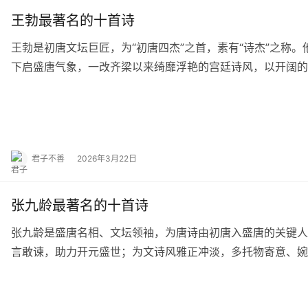
王勃最著名的十首诗
王勃是初唐文坛巨匠，为“初唐四杰”之首，素有“诗杰”之称
下启盛唐气象，一改齐梁以来绮靡浮艳的宫廷诗风，以开阔的
新写下浓墨重彩的一笔。其诗作多咏送别、羁旅…
君子不善
2026年3月22日
张九龄最著名的十首诗
张九龄是盛唐名相、文坛领袖，为唐诗由初唐入盛唐的关键人
言敢谏，助力开元盛世；为文诗风雅正冲淡，多托物寄意、婉
初唐绮靡诗风，为李杜王孟开风气之先。其诗将仕宦…