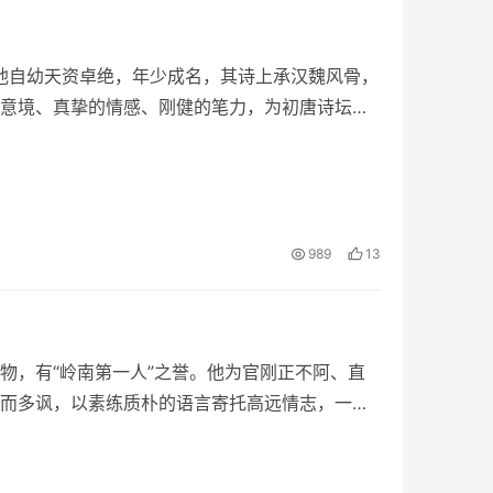
。他自幼天资卓绝，年少成名，其诗上承汉魏风骨，
意境、真挚的情感、刚健的笔力，为初唐诗坛革
989
13
物，有“岭南第一人”之誉。他为官刚正不阿、直
而多讽，以素练质朴的语言寄托高远情志，一扫