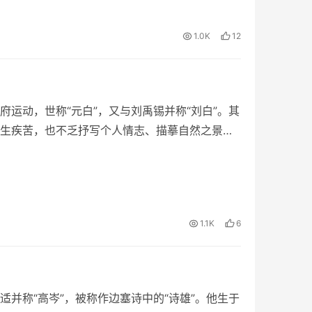
1.0K
12
运动，世称“元白”，又与刘禹锡并称“刘白”。其
生疾苦，也不乏抒写个人情志、描摹自然之景的
1.1K
6
并称“高岑”，被称作边塞诗中的“诗雄”。他生于