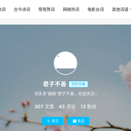
歌词
古今诗词
常用贺词
网络热词
电影台词
其他词语
君子不善
专栏作者
词多多“磁粉”君子不善，欢迎关注~
307
文章
42
评论
13
粉丝
关注
私信