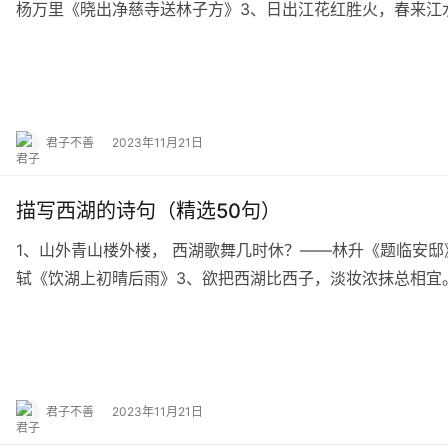
杨万里《晓出净慈寺送林子方》3、日出江花红胜火，春来江
尽，黄河入海流。——王之涣《登鹳雀楼》5、月出…
君子不善
2023年11月21日
描写西湖的诗句（精选50句）
1、山外青山楼外楼， 西湖歌舞几时休？——林升《题临安
轼《饮湖上初晴后雨》3、欲把西湖比西子，淡妆浓抹总相宜
中，风光不与四时同。——杨万里《晓出净慈寺…
君子不善
2023年11月21日