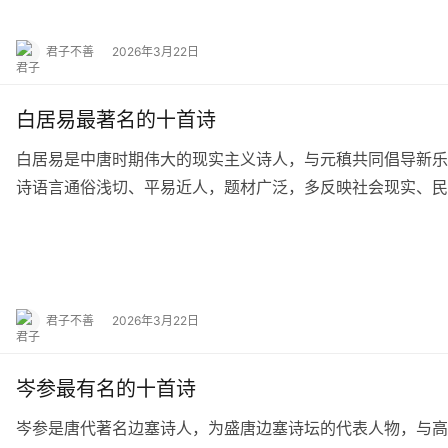
君子不善
2026年3月22日
白居易最著名的十首诗
白居易是中唐时期伟大的现实主义诗人，与元稹共同倡导新乐府
诗语言通俗浅切、平易近人，题材广泛，多反映社会现实、民
佳作，兼具思想性与艺术性，流传极广，素有“…
君子不善
2026年3月22日
岑参最有名的十首诗
岑参是唐代著名边塞诗人，为盛唐边塞诗坛的代表人物，与高适