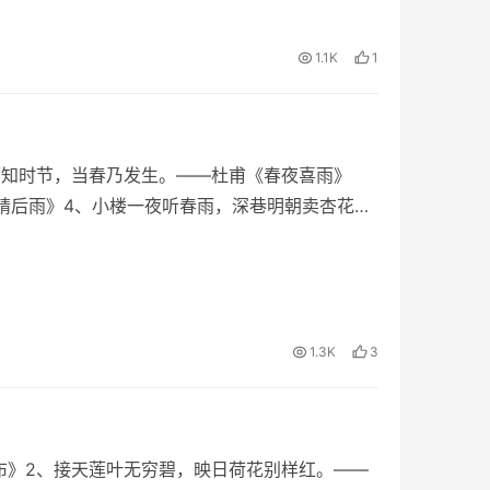
1.1K
1
雨知时节，当春乃发生。——杜甫《春夜喜雨》
晴后雨》4、小楼一夜听春雨，深巷明朝卖杏花。
1.3K
3
布》2、接天莲叶无穷碧，映日荷花别样红。——