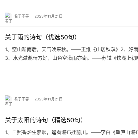
君子不善
2023年11月21日
关于雨的诗句（优选50句）
1、空山新雨后，天气晚来秋。——王维《山居秋暝》2、好
3、水光潋滟晴方好，山色空濛雨亦奇。——苏轼《饮湖上初
——陆游《临安春雨初霁》5、南朝四百八十寺， …
君子不善
2023年11月21日
关于太阳的诗句（精选50句）
1、日照香炉生紫烟，遥看瀑布挂前川。——李白《望庐山瀑