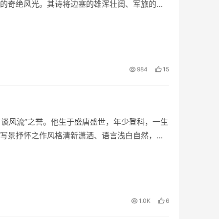
的奇绝风光。其诗将边塞的雄浑壮阔、军旅的金
984
15
清谈风流”之誉。他生于盛唐盛世，年少登科，一生
写景抒怀之作风格清新潇洒、语言浅白自然，无
1.0K
6