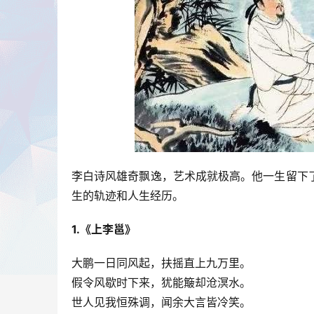
李白诗风雄奇飘逸，艺术成就极高。他一生留下
生的轨迹和人生经历。
1.《上李邕》
大鹏一日同风起，扶摇直上九万里。
假令风歇时下来，犹能簸却沧溟水。
世人见我恒殊调，闻余大言皆冷笑。