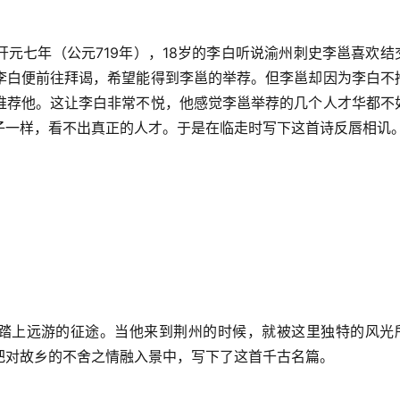
元七年（公元719年），18岁的李白听说渝州刺史李邕喜欢结
李白便前往拜谒，希望能得到李邕的举荐。但李邕却因为李白不
推荐他。这让李白非常不悦，他感觉李邕举荐的几个人才华都不
子一样，看不出真正的人才。于是在临走时写下这首诗反唇相讥
，踏上远游的征途。当他来到荆州的时候，就被这里独特的风光
把对故乡的不舍之情融入景中，写下了这首千古名篇。