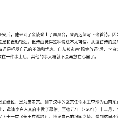
长安后，他来到了金陵登上了凤凰台，登高远望写下这首诗。因
这是和崔颢较劲。但诗画觉得这种说法不太可信。从这首诗的最
诗还是抒发自己的不满和忧虑。自从被玄宗“赐金放还”后，李白
放在一件事上后，其他的事大概就不会再放在心里了。
灵武继位，是为唐肃宗。到了汉中的玄宗任命永王李璘为山南东
士，邀请李白入其府中做了幕僚。至德元年（756年）十二月，
写下十一首《永王东巡歌》，抒发自己的报国之情。说到这里不