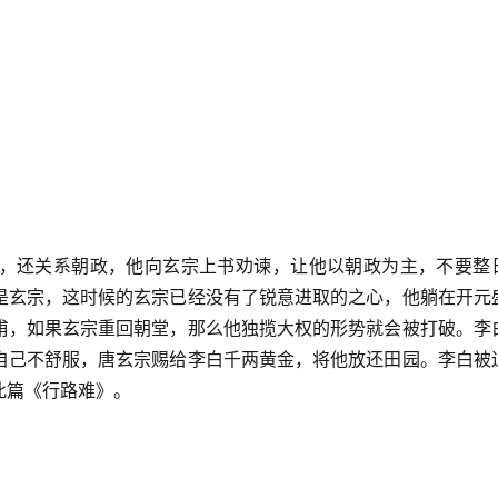
，还关系朝政，他向玄宗上书劝谏，让他以朝政为主，不要整
是玄宗，这时候的玄宗已经没有了锐意进取的之心，他躺在开元
甫，如果玄宗重回朝堂，那么他独揽大权的形势就会被打破。李
自己不舒服，唐玄宗赐给李白千两黄金，将他放还田园。李白被
此篇《行路难》。