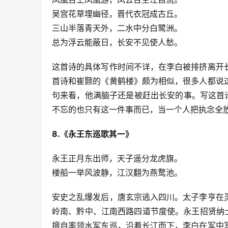
吴宫花草埋幽径，晋代衣冠成古丘。
三山半落青天外，二水中分白鹭洲。
总为浮云能蔽日，长安不见使人愁。
这首诗的具体写作时间不详，在李白被排挤离开
首诗和崔颢的《黄鹤楼》颇为相似，很多人都说
句来看，他满脑子还是被赶出长安的事。写这首
不忘的也只有这一件事而已，当一个人把执念全
8.《永王东巡歌其一》
永王正月东出师，天子遥分龙虎旗。
楼船一举风波静，江汉翻为燕鹜池。
安史之乱爆发后，唐玄宗逃入四川。太子李亨在
岭南、黔中、江南西路四道节度使。永王招贤纳
擅自率领水军东巡，沿着长江而下，李白在军中