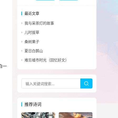
最近文章
我与采茶灯的故事
儿时拔草
桑树果子
夏日白鹊山
难忘墟市时光（回忆好文）
白一
推荐诗词