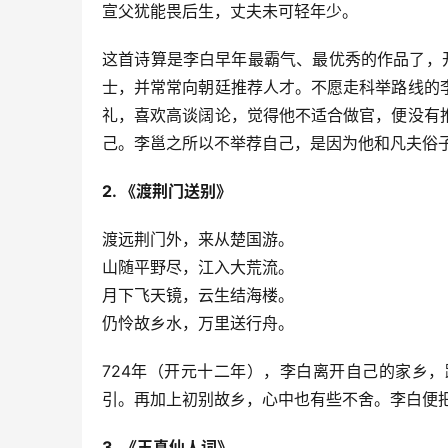
宣父犹能畏后生，丈夫未可轻年少。
这首诗算是李白早年最霸气、最优秀的作品了，开
士，并常常向朝廷推荐人才。不愿走科举路线的
礼，喜欢高谈阔论，觉得他不适合做官，便没有
己。李邕之所以不举荐自己，是因为他和凡夫俗
2. 《渡荆门送别》
渡远荆门外，来从楚国游。
山随平野尽，江入大荒流。
月下飞天镜，云生结海楼。
仍怜故乡水，万里送行舟。
724年（开元十二年），李白离开自己的家乡
引。再加上初别故乡，心中也有些不舍。李白便
3. 《玉真仙人词》