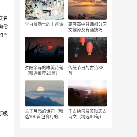
交名
李白最霸气的十首诗
离骚高中背诵部分原
拘俗
文翻译及背诵技巧
如自
。
夕阳余晖的唯美诗句
传统节日的古诗38
（精选推荐20首）
首
关于月亮的诗句（精
千古绝句最美励志古
所吸
选100首包含月的古
诗文（精选60句）
诗）