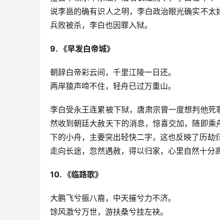
说李邕的确有识人之明，李白政治眼光确实不太
兵败被杀，李白也因罪入狱。
9. 《早发白帝城》
朝辞白帝彩云间，千里江陵一日还。
两岸猿声啼不住，轻舟已过万重山。
李白受永王连累被下狱，唐肃宗曾一度想判他死
然收到朝廷大赦天下的消息，惊喜交加，随即乘
下的小舟，主要突出轻快二字，这也反映了历劫
走向长途，忽然遇赦，得以归家，心里自然十分
10. 《临路歌》
大鹏飞兮振八裔，中天摧兮力不济。
馀风激兮万世，游扶桑兮挂左袂。