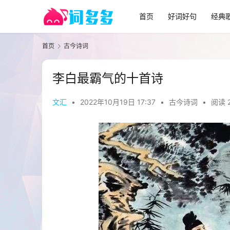
首页
好词好句
经典
首页
古今诗词
李白最霸气的十首诗
文汇
•
2022年10月19日 17:37
•
古今诗词
•
阅读 2