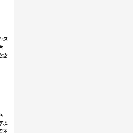
为这
后一
念念
路、
李璘
得不