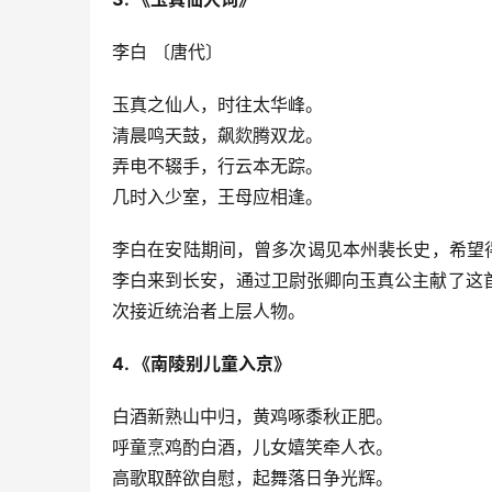
李白 〔唐代〕
玉真之仙人，时往太华峰。
清晨鸣天鼓，飙欻腾双龙。
弄电不辍手，行云本无踪。
几时入少室，王母应相逢。
李白在安陆期间，曾多次谒见本州裴长史，希望
李白来到长安，通过卫尉张卿向玉真公主献了这
次接近统治者上层人物。
4. 《南陵别儿童入京》
白酒新熟山中归，黄鸡啄黍秋正肥。
呼童烹鸡酌白酒，儿女嬉笑牵人衣。
高歌取醉欲自慰，起舞落日争光辉。