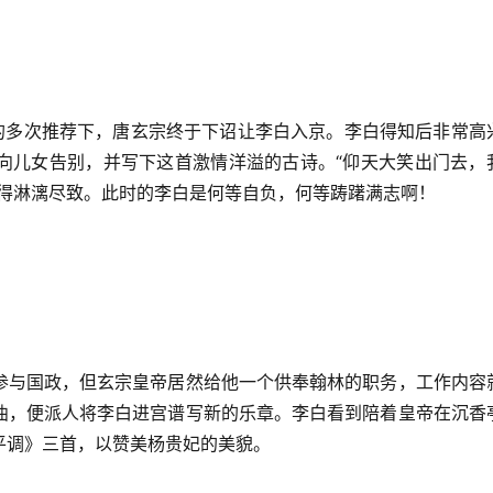
章的多次推荐下，唐玄宗终于下诏让李白入京。李白得知后非常高
向儿女告别，并写下这首激情洋溢的古诗。“仰天大笑出门去，
绘得淋漓尽致。此时的李白是何等自负，何等踌躇满志啊！
参与国政，但玄宗皇帝居然给他一个供奉翰林的职务，工作内容
曲，便派人将李白进宫谱写新的乐章。李白看到陪着皇帝在沉香
平调》三首，以赞美杨贵妃的美貌。