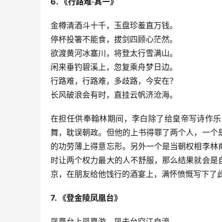
6. 《行路难·其一》
金樽清酒斗十千，玉盘珍羞直万钱。
停杯投箸不能食，拔剑四顾心茫然。
欲渡黄河冰塞川，将登太行雪满山。
闲来垂钓碧溪上，忽复乘舟梦日边。
行路难，行路难，多歧路，今安在？
长风破浪会有时，直挂云帆济沧海。
在担任供奉翰林期间，李白除了给皇帝写诗作乐
舞，耽误朝政。但他的上书得罪了两个人，一个
的功劳薄上得意忘形。另外一个是当朝权相李林
时让两个权力最大的人不舒服，那么结果就会是
京，在朋友给他饯行的酒宴上，满怀愤慨写下了
7. 《登金陵凤凰台》
凤凰台上凤凰游，凤去台空江自流。