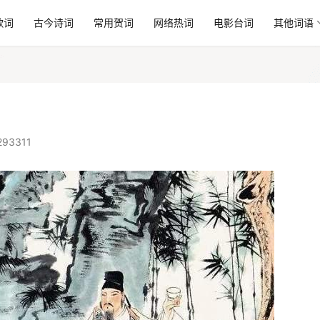
歌词
古今诗词
常用贺词
网络热词
电影台词
其他词语
93311