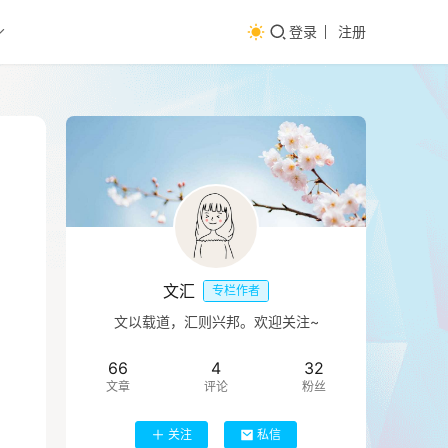
登录
注册
文汇
专栏作者
文以载道，汇则兴邦。欢迎关注~
66
4
32
文章
评论
粉丝
关注
私信