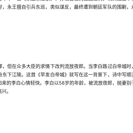
好，永王擅自引兵东巡，类似谋反，最终遭到朝廷军队的围剿，
罪，但在众多大臣的求情下改判流放夜郎。当李白路过白帝城时
舟东下江陵。这首《早发白帝城》就写在这一背景下，诗中写顺
归来的李白心情轻快。李白以58岁的年龄，被流放夜郎，抛妻别
高兴。