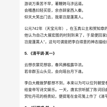
游说万乘苦不早，著鞭跨马涉远道。
会稽愚妇轻买臣，余亦辞家西入秦。
仰天大笑出门去，我辈岂是蓬蒿人。
公元742年（天宝元年），在玉真公主和贺知
他认为自己大展宏图的时刻到来了，于是便回家
岂是蓬蒿人”，这句可谓是把李白得意的神态描
5. 《清平调·其一》
云想衣裳花想容，春风拂槛露华浓。
若非群玉山头见，会向瑶台月下逢。
李白大概做梦都想不到，本来以为可以位列朝堂
给皇帝写诗文娱乐。一天，唐玄宗听腻了陈词旧
赏牡丹花的杨贵妃，便提笔在金花笺上作了《清