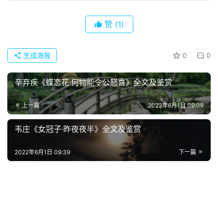
经
典
赞
(1)
歌
词
生成海报
0
0
古
辛弃疾《蝶恋花·何物能令公怒喜》全文及鉴赏
今
诗
上一篇
2022年6月1日 09:09
词
韦庄《女冠子·昨夜夜半》全文及鉴赏
常
登录
注册
用
2022年6月1日 09:39
下一篇
贺
词
网
络