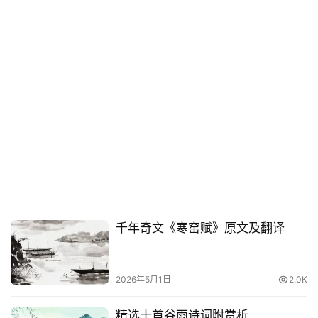
千年奇文《寒窑赋》原文及翻译
2026年5月1日
2.0K
精选十首谷雨诗词附赏析