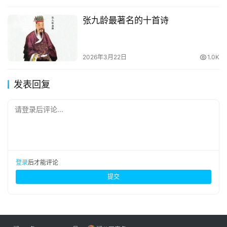
张九龄最著名的十首诗
2026年3月22日
1.0K
发表回复
请登录后评论...
登录
后才能评论
提交