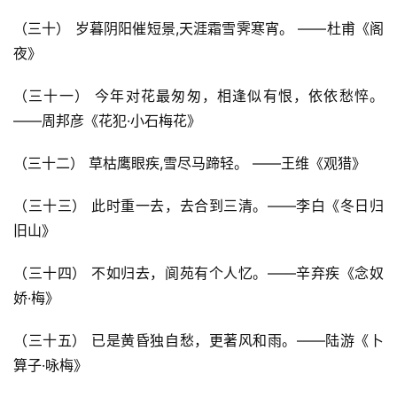
（三十） 岁暮阴阳催短景,天涯霜雪霁寒宵。 ——杜甫《阁
夜》
（三十一） 今年对花最匆匆，相逢似有恨，依依愁悴。
——周邦彦《花犯·小石梅花》
（三十二） 草枯鹰眼疾,雪尽马蹄轻。 ——王维《观猎》
（三十三） 此时重一去，去合到三清。——李白《冬日归
旧山》
（三十四） 不如归去，阆苑有个人忆。——辛弃疾《念奴
娇·梅》
（三十五） 已是黄昏独自愁，更著风和雨。——陆游《卜
算子·咏梅》