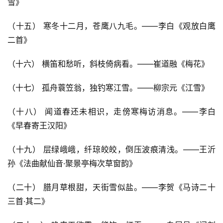
雪》
（十五） 寒冬十二月，苍鹰八九毛。——李白《观放白鹰
二首》
（十六） 横笛和愁听，斜枝倚病看。——崔道融《梅花》
（十七） 孤舟蓑笠翁，独钓寒江雪。——柳宗元《江雪》
（十八） 闻道春还未相识，走傍寒梅访消息。——李白
《早春寄王汉阳》
（十九） 层绿峨峨，纤琼皎皎，倒压波痕清浅。——王沂
孙《法曲献仙音·聚景亭梅次草窗韵》
（二十） 腊月草根甜，天街雪似盐。——李贺《马诗二十
三首·其二》