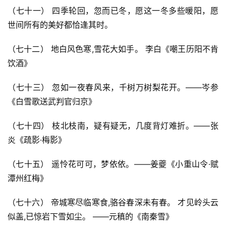
他
（七十一） 四季轮回，忽而已冬，愿这一冬多些暖阳，愿
词
世间所有的美好都恰逢其时。
语
（七十二） 地白风色寒,雪花大如手。 李白《嘲王历阳不肯
饮酒》
（七十三） 忽如一夜春风来，千树万树梨花开。——岑参
《白雪歌送武判官归京》
（七十四） 枝北枝南，疑有疑无，几度背灯难折。——张
炎《疏影·梅影》
（七十五） 遥怜花可可，梦依依。——姜夔《小重山令·赋
潭州红梅》
（七十六） 帝城寒尽临寒食,骆谷春深未有春。 才见岭头云
似盖,已惊岩下雪如尘。 ——元稹的《南秦雪》