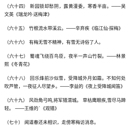
（六十四） 新园锁却愁阴，露黄漫委，寒香半亩。——吴
文英《瑞龙吟·送梅津》
常
登录
注册
用
（六十五） 竹根流水带溪云。——辛弃疾《临江仙·探梅》
贺
词
（六十六） 有梅无雪不精神，有雪无诗俗了人。
网
（六十七） 蜀魂飞绕百鸟臣，夜半一声山竹裂。——林景
络
熙《冬青花》
热
词
（六十八） 回乐烽前沙似雪，受降城外月如霜。不知何处
吹芦管，一夜征人尽望乡。——李益的《夜上受降城闻笛》
电
影
（六十九） 风劲角弓鸣,将军猎渭城。 草枯鹰眼疾,雪尽马蹄
台
轻。 ——王维的`《观猎》
词
（七十） 闻道春还未相识，走傍寒梅访消息。
其