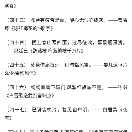
寒食》
（四十三） 冻脸有痕皆是血，酸心无恨亦成灰。——曹雪
芹《咏红梅花的“梅”字》
（四十四） 楼上春山寒四面，过尽征鸿，暮景烟深浅。
——冯延巳《鹊踏枝·梅落繁枝千万片》
（四十五） 莫道伤高恨远，付与临风笛。——晏几道《六
么令·雪残风信》
（四十六） 纷纷暮雪下辕门,风掣红旗冻不翻。 ——岑参
《白雪歌送武判官归京》
（四十七） 已讶衾枕冷，复见窗户明。——白居易《夜
雪》
（四十八） 雪压冬云白絮飞,万花纷谢一时稀,高天滚滚寒流