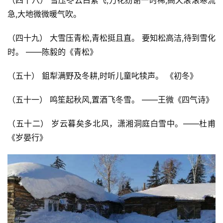
急,大地微微暖气吹。
（四十九） 大雪压青松,青松挺且直。 要知松高洁,待到雪化
时。 ——陈毅的《青松》
（五十） 鉏犁满野及冬耕,时听儿童叱犊声。 《初冬》
（五十一） 鸣笙起秋风,置酒飞冬雪。 ——王微《四气诗》
（五十二） 岁云暮矣多北风，潇湘洞庭白雪中。——杜甫
《岁晏行》