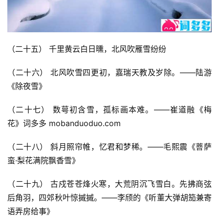
（二十五） 千里黄云白日曛，北风吹雁雪纷纷
（二十六） 北风吹雪四更初，嘉瑞天教及岁除。——陆游
《除夜雪》
（二十七） 数萼初含雪，孤标画本难。——崔道融《梅
花》词多多 mobanduoduo.com
（二十八） 斜月照帘帷，忆君和梦稀。——毛熙震《菩萨
蛮·梨花满院飘香雪》
（二十九） 古戍苍苍烽火寒，大荒阴沉飞雪白。先拂商弦
后角羽，四郊秋叶惊摵摵。——李颀的《听董大弹胡笳兼寄
语弄房给事》