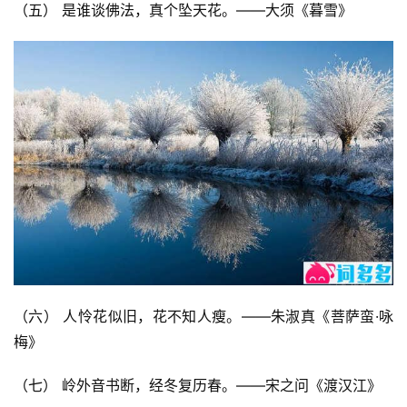
（五） 是谁谈佛法，真个坠天花。——大须《暮雪》
（六） 人怜花似旧，花不知人瘦。——朱淑真《菩萨蛮·咏
梅》
（七） 岭外音书断，经冬复历春。——宋之问《渡汉江》