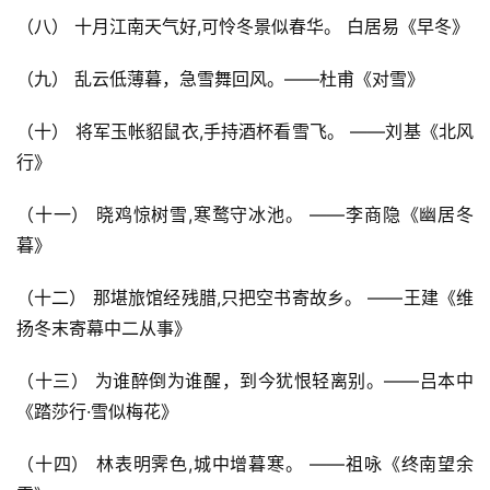
（八） 十月江南天气好,可怜冬景似春华。 白居易《早冬》
（九） 乱云低薄暮，急雪舞回风。——杜甫《对雪》
（十） 将军玉帐貂鼠衣,手持酒杯看雪飞。 ——刘基《北风
行》
（十一） 晓鸡惊树雪,寒鹜守冰池。 ——李商隐《幽居冬
暮》
（十二） 那堪旅馆经残腊,只把空书寄故乡。 ——王建《维
扬冬末寄幕中二从事》
（十三） 为谁醉倒为谁醒，到今犹恨轻离别。——吕本中
《踏莎行·雪似梅花》
（十四） 林表明霁色,城中增暮寒。 ——祖咏《终南望余