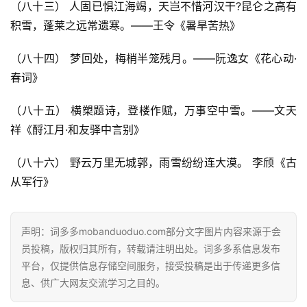
（八十三） 人固已惧江海竭，天岂不惜河汉干?昆仑之高有
积雪，蓬莱之远常遗寒。——王令《暑旱苦热》
（八十四） 梦回处，梅梢半笼残月。——阮逸女《花心动·
春词》
（八十五） 横槊题诗，登楼作赋，万事空中雪。——文天
祥《酹江月·和友驿中言别》
（八十六） 野云万里无城郭，雨雪纷纷连大漠。 李颀《古
从军行》
声明：词多多mobanduoduo.com部分文字图片内容来源于会
员投稿，版权归其所有，转载请注明出处。词多多系信息发布
平台，仅提供信息存储空间服务，接受投稿是出于传递更多信
息、供广大网友交流学习之目的。