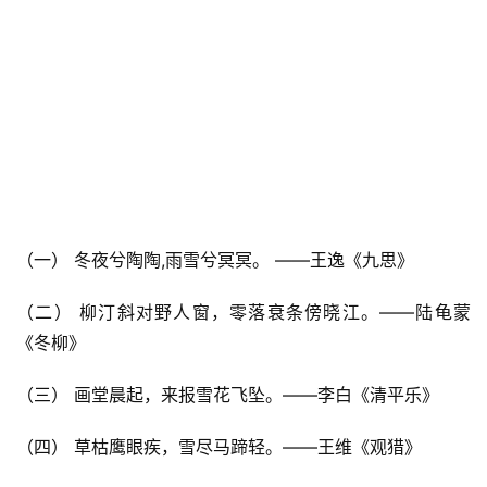
（一） 冬夜兮陶陶,雨雪兮冥冥。 ——王逸《九思》
（二） 柳汀斜对野人窗，零落衰条傍晓江。——陆龟蒙
《冬柳》
（三） 画堂晨起，来报雪花飞坠。——李白《清平乐》
（四） 草枯鹰眼疾，雪尽马蹄轻。——王维《观猎》