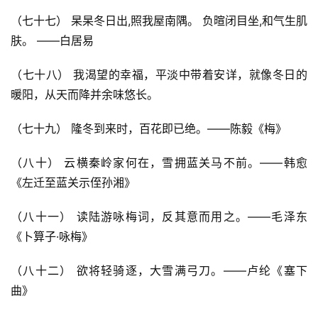
（七十七） 杲杲冬日出,照我屋南隅。 负暄闭目坐,和气生肌
肤。 ——白居易
（七十八） 我渴望的幸福，平淡中带着安详，就像冬日的
暖阳，从天而降并余味悠长。
（七十九） 隆冬到来时，百花即已绝。——陈毅《梅》
（八十） 云横秦岭家何在，雪拥蓝关马不前。——韩愈
《左迁至蓝关示侄孙湘》
（八十一） 读陆游咏梅词，反其意而用之。——毛泽东
《卜算子·咏梅》
（八十二） 欲将轻骑逐，大雪满弓刀。——卢纶《塞下
曲》