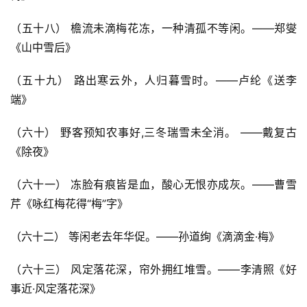
首
（五十八） 檐流未滴梅花冻，一种清孤不等闲。——郑燮
页
《山中雪后》
（五十九） 路出寒云外，人归暮雪时。——卢纶《送李
好
词
端》
好
句
（六十） 野客预知农事好,三冬瑞雪未全消。 ——戴复古
《除夜》
经
典
（六十一） 冻脸有痕皆是血，酸心无恨亦成灰。——曹雪
歌
芹《咏红梅花得“梅”字》
词
（六十二） 等闲老去年华促。——孙道绚《滴滴金·梅》
古
（六十三） 风定落花深，帘外拥红堆雪。——李清照《好
今
诗
事近·风定落花深》
词