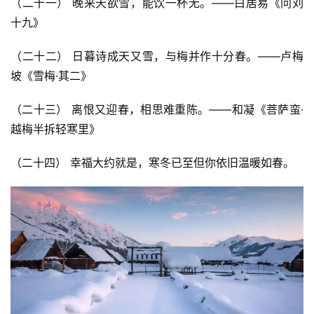
（二十一） 晚来天欲雪，能饮一杯无。——白居易《问刘
十九》
（二十二） 日暮诗成天又雪，与梅并作十分春。——卢梅
坡《雪梅·其二》
（二十三） 离恨又迎春，相思难重陈。——和凝《菩萨蛮·
越梅半拆轻寒里》
（二十四） 幸福大约就是，寒冬已至但你依旧温暖如春。