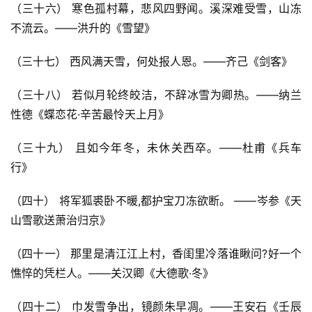
（三十六） 寒色孤村幕，悲风四野闻。溪深难受雪，山冻
不流云。——洪升的《雪望》
（三十七） 西风满天雪，何处报人恩。——齐己《剑客》
（三十八） 若似月轮终皎洁，不辞冰雪为卿热。——纳兰
性德《蝶恋花·辛苦最怜天上月》
（三十九） 且如今年冬，未休关西卒。——杜甫《兵车
行》
（四十） 将军狐裘卧不暖,都护宝刀冻欲断。 ——岑参《天
山雪歌送萧治归京》
（四十一） 那里是清江江上村，香闺里冷落谁瞅问?好一个
憔悴的凭栏人。——关汉卿《大德歌·冬》
（四十二） 巾发雪争出，镜颜朱早凋。——王安石《壬辰