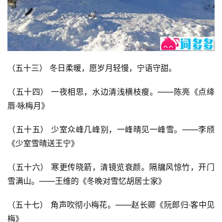
（五十三） 冬日柔暖，愿岁月轻慢，宁语守甜。
（五十四） 一夜相思，水边清浅横枝瘦。——陈亮《点绛
唇·咏梅月》
（五十五） 少室众峰几峰别，一峰晴见一峰雪。——李颀
《少室雪晴送王宁》
（五十六） 寒更传晓箭，清镜览衰颜。隔牖风惊竹，开门
雪满山。——王维的《冬晚对雪忆胡居士家》
（五十七） 角声吹彻小梅花。——赵长卿《阮郎归·客中见
梅》