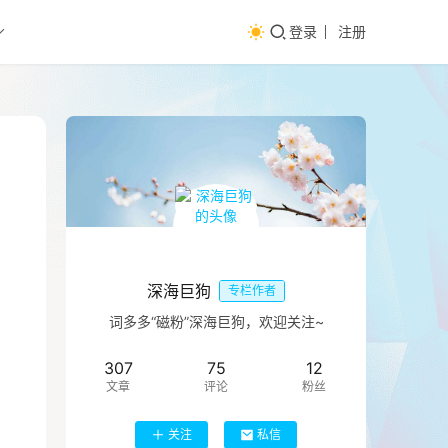
登录
注册
深海巨狗
专栏作者
词多多“磁粉”深海巨狗，欢迎关注~
307
75
12
文章
评论
粉丝
关注
私信