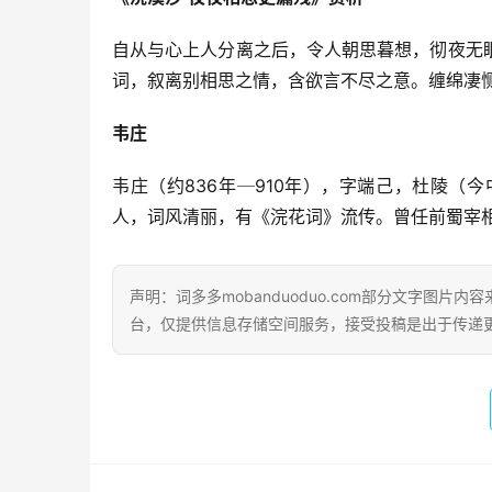
自从与心上人分离之后，令人朝思暮想，彻夜无
词，叙离别相思之情，含欲言不尽之意。缠绵凄
韦庄
韦庄（约836年─910年），字端己，杜陵
人，词风清丽，有《浣花词》流传。曾任前蜀宰
声明：词多多mobanduoduo.com部分文字图
台，仅提供信息存储空间服务，接受投稿是出于传递