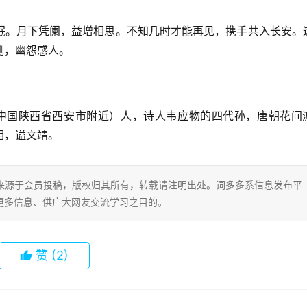
眠。月下凭阑，益增相思。不知几时才能再见，携手共入长安。
恻，幽怨感人。
（今中国陕西省西安市附近）人，诗人韦应物的四代孙，唐朝花间
相，谥文靖。
片内容来源于会员投稿，版权归其所有，转载请注明出处。词多多系信息发布平
更多信息、供广大网友交流学习之目的。
赞
(2)