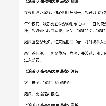
《浣溪沙·夜夜相思更漏残》翻译
夜夜相思更漏残，伤心明月凭阑干，想君思我锦
每个夜晚，我都处在深深的思念之中，一直到夜
杆，想必你也思念着我，感到了锦被的冷，锦被
咫尺画堂深似海，忆来惟把旧书看，几时携手入
画堂近在咫尺，但是像海一样深，要渡过，难，
进入长安。
《浣溪沙·夜夜相思更漏残》注解
衾：被子。锦衾：丝绸被子。
咫尺：比喻距离很近。
《浣溪沙·夜夜相思更漏残》赏析