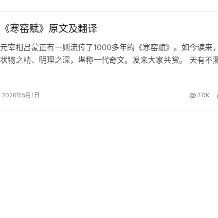
《寒窑赋》原文及翻译
元宰相吕蒙正有一则流传了1000多年的《寒窑赋》。如今读来
状物之精、明理之深，堪称一代奇文。发来大家共赏。 天有不
夕祸福。蜈蚣百足，行不及蛇；雄鸡两翼，飞不过鸦。马有千里
能自往；人有冲天之志…
2026年5月1日
2.0K