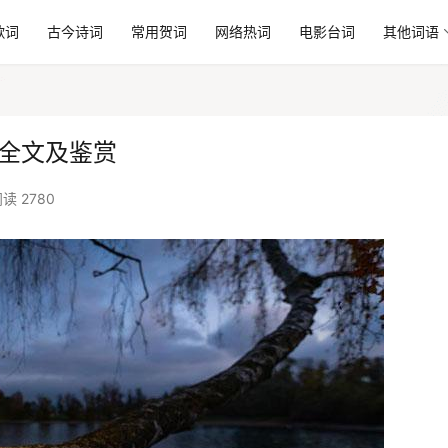
歌词
古今诗词
常用贺词
网络热词
电影台词
其他词语
》全文及鉴赏
读 2780