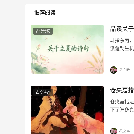
推荐阅读
品读关于
古今诗词
斗指东南，
派蓬勃生机
凝于笔端，
句，在墨香
花之舞
仓央嘉措
古今诗词
仓央嘉措是
下了许多真
首情诗，喜
《那一世》
花之舞