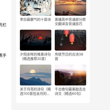
李白最霸气的十首诗
离骚高中背诵部分原
文翻译及背诵技巧
凭栏
夕阳余晖的唯美诗句
传统节日的古诗38
携手
（精选推荐20首）
首
关于月亮的诗句（精
千古绝句最美励志古
选100首包含月的古
诗文（精选60句）
诗）