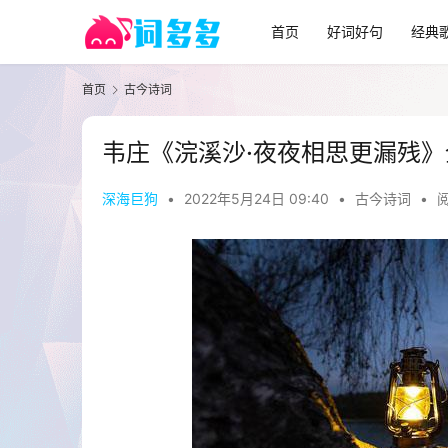
首页
好词好句
经典
首页
古今诗词
韦庄《浣溪沙·夜夜相思更漏残
深海巨狗
•
2022年5月24日 09:40
•
古今诗词
•
阅