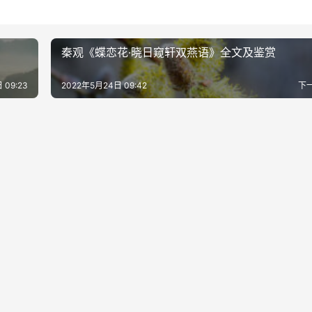
秦观《蝶恋花·晓日窥轩双燕语》全文及鉴赏
 09:23
2022年5月24日 09:42
下