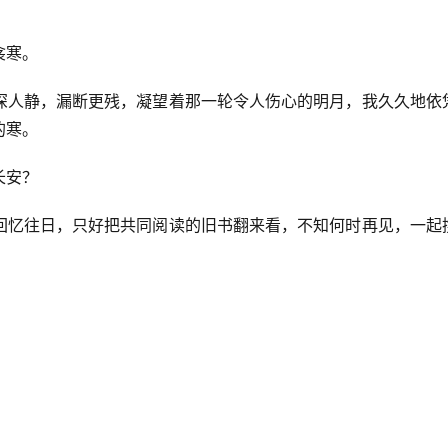
衾寒。
深人静，漏断更残，凝望着那一轮令人伤心的明月，我久久地依
的寒。
长安？
回忆往日，只好把共同阅读的旧书翻来看，不知何时再见，一起