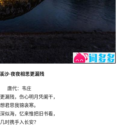
溪沙·夜夜相思更漏残
唐代：韦庄
更漏残，伤心明月凭阑干，
想君思我锦衾寒。
深似海，忆来惟把旧书看，
几时携手入长安？