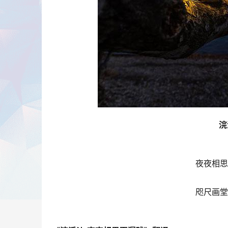
浣
夜夜相思
咫尺画堂