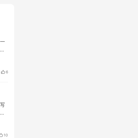
一
境
6
写
十
、
10