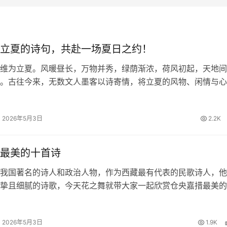
立夏的诗句，共赴一场夏日之约！
维为立夏。风暖昼长，万物并秀，绿荫渐浓，荷风初起，天地间
。古往今来，无数文人墨客以诗寄情，将立夏的风物、闲情与心
留下一首首清丽隽永的诗篇。今日，我们一同品读关于立夏的诗
里遇见最美的初夏。 四时天气…
2026年5月3日
2.2K
最美的十首诗
我国著名的诗人和政治人物，作为西藏最有代表的民歌诗人，他
挚且细腻的诗歌，今天花之舞就带大家一起欣赏仓央嘉措最美的
欢仓央嘉措的朋友一起来赏析品读。 仓央嘉措最美的十首诗 1
 那一刻，我升起风马，不…
2026年5月3日
1.9K