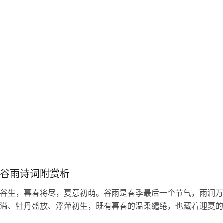
谷雨诗词附赏析
谷生，暮春将尽，夏意初萌。谷雨是春季最后一个节气，雨润万
溢、牡丹盛放、浮萍初生，既有暮春的温柔缱绻，也藏着迎夏的
享十首经典的谷雨诗词及赏析，一起在诗意中品味暮春之美、体