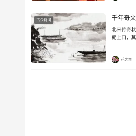
千年奇文
古今诗词
北宋传奇状
朗上口，其
云，人有旦
程，无骑不
花之舞