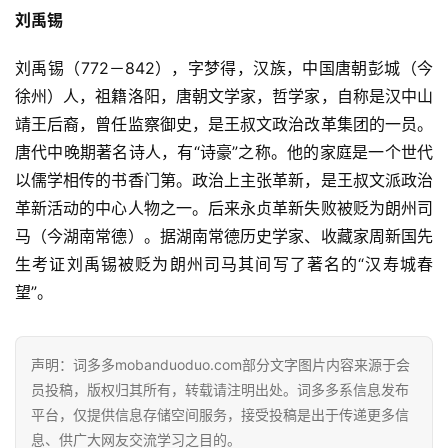
刘禹锡
刘禹锡（772－842），字梦得，汉族，中国唐朝彭城（今
徐州）人，祖籍洛阳，唐朝文学家，哲学家，自称是汉中山
靖王后裔，曾任监察御史，是王叔文政治改革集团的一员。
唐代中晚期著名诗人，有“诗豪”之称。他的家庭是一个世代
以儒学相传的书香门第。政治上主张革新，是王叔文派政治
革新活动的中心人物之一。后来永贞革新失败被贬为朗州司
马（今湖南常德）。据湖南常德历史学家、收藏家周新国先
生考证刘禹锡被贬为朗州司马其间写了著名的“汉寿城春
望”。
声明：词多多mobanduoduo.com部分文字图片内容来源于会
员投稿，版权归其所有，转载请注明出处。词多多系信息发布
平台，仅提供信息存储空间服务，接受投稿是出于传递更多信
息、供广大网友交流学习之目的。