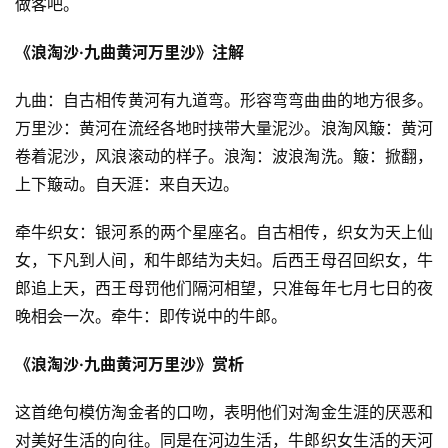
做客吧。
《浪淘沙·九曲黄河万里沙》注解
九曲：自古相传黄河有九道弯。形容弯弯曲曲的地方很多。
万里沙：黄河在流经各地时挟带大量泥沙。浪淘风簸：黄河
卷着泥沙，风浪滚动的样子。浪淘：波浪淘洗。簸：掀翻，
上下簸动。自天涯：来自天边。
牵牛织女：银河系的两个星座名。自古相传，织女为天上仙
女，下凡到人间，和牛郎结为夫妇。后西王母召回织女，牛
郎追上天，西王母罚他们隔河相望，只准每年七月七日的夜
晚相会一次。牵牛：即传说中的牛郎。
《浪淘沙·九曲黄河万里沙》赏析
这首绝句模仿淘金者的口吻，表明他们对淘金生涯的厌恶和
对美好生活的向往。同是在河边生活，牛郎织女生活的天河