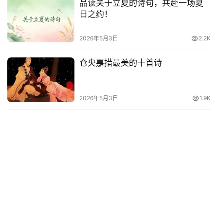
品读关于立夏的诗句，共赴一场夏
他
日之约！
词
语
2026年5月3日
2.2K
仓央嘉措最美的十首诗
2026年5月3日
1.9K