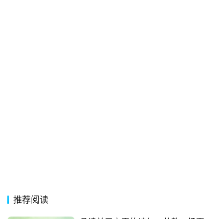
词
常
登录
注册
用
贺
词
网
络
热
词
电
影
台
词
推荐阅读
其