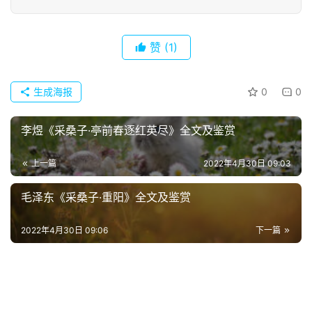
首
赞
(1)
页
好
生成海报
0
0
词
好
李煜《采桑子·亭前春逐红英尽》全文及鉴赏
句
上一篇
2022年4月30日 09:03
经
典
毛泽东《采桑子·重阳》全文及鉴赏
歌
词
2022年4月30日 09:06
下一篇
古
今
诗