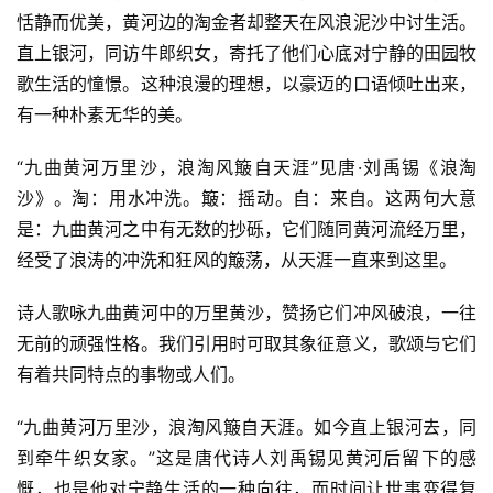
恬静而优美，黄河边的淘金者却整天在风浪泥沙中讨生活。
直上银河，同访牛郎织女，寄托了他们心底对宁静的田园牧
歌生活的憧憬。这种浪漫的理想，以豪迈的口语倾吐出来，
有一种朴素无华的美。
“九曲黄河万里沙，浪淘风簸自天涯”见唐·刘禹锡《浪淘
沙》。淘：用水冲洗。簸：摇动。自：来自。这两句大意
是：九曲黄河之中有无数的抄砾，它们随同黄河流经万里，
经受了浪涛的冲洗和狂风的簸荡，从天涯一直来到这里。
诗人歌咏九曲黄河中的万里黄沙，赞扬它们冲风破浪，一往
无前的顽强性格。我们引用时可取其象征意义，歌颂与它们
有着共同特点的事物或人们。
“九曲黄河万里沙，浪淘风簸自天涯。如今直上银河去，同
到牵牛织女家。”这是唐代诗人刘禹锡见黄河后留下的感
慨，也是他对宁静生活的一种向往，而时间让世事变得复