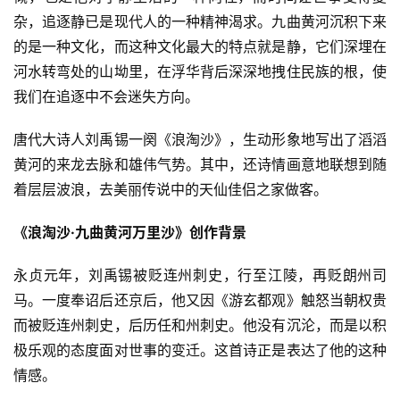
杂，追逐静已是现代人的一种精神渴求。九曲黄河沉积下来
的是一种文化，而这种文化最大的特点就是静，它们深埋在
河水转弯处的山坳里，在浮华背后深深地拽住民族的根，使
我们在追逐中不会迷失方向。
唐代大诗人刘禹锡一阕《浪淘沙》，生动形象地写出了滔滔
黄河的来龙去脉和雄伟气势。其中，还诗情画意地联想到随
着层层波浪，去美丽传说中的天仙佳侣之家做客。
《浪淘沙·九曲黄河万里沙》创作背景
永贞元年，刘禹锡被贬连州刺史，行至江陵，再贬朗州司
马。一度奉诏后还京后，他又因《游玄都观》触怒当朝权贵
而被贬连州刺史，后历任和州刺史。他没有沉沦，而是以积
极乐观的态度面对世事的变迁。这首诗正是表达了他的这种
情感。