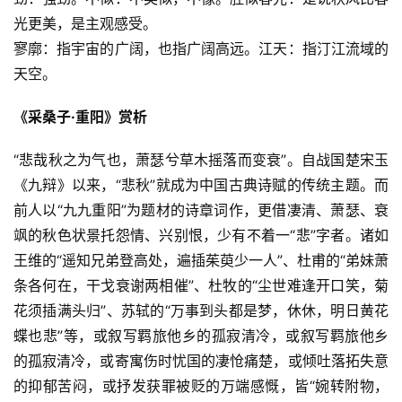
光更美，是主观感受。
寥廓：指宇宙的广阔，也指广阔高远。江天：指汀江流域的
天空。
《采桑子·重阳》赏析
“悲哉秋之为气也，萧瑟兮草木摇落而变衰”。自战国楚宋玉
《九辩》以来，“悲秋”就成为中国古典诗赋的传统主题。而
前人以“九九重阳”为题材的诗章词作，更借凄清、萧瑟、衰
飒的秋色状景托怨情、兴别恨，少有不着一“悲”字者。诸如
王维的“遥知兄弟登高处，遍插茱萸少一人”、杜甫的“弟妹萧
条各何在，干戈衰谢两相催”、杜牧的“尘世难逢开口笑，菊
花须插满头归”、苏轼的“万事到头都是梦，休休，明日黄花
蝶也悲”等，或叙写羁旅他乡的孤寂清冷，或叙写羁旅他乡
的孤寂清冷，或寄寓伤时忧国的凄怆痛楚，或倾吐落拓失意
的抑郁苦闷，或抒发获罪被贬的万端感慨，皆“婉转附物，