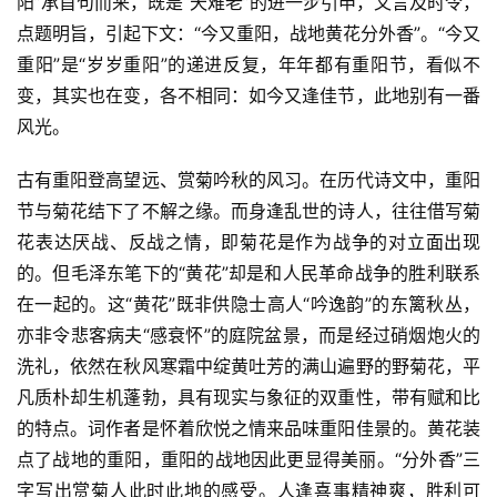
阳”承首句而来，既是“天难老”的进一步引申，又言及时令，
点题明旨，引起下文：“今又重阳，战地黄花分外香”。“今又
重阳”是“岁岁重阳”的递进反复，年年都有重阳节，看似不
变，其实也在变，各不相同：如今又逢佳节，此地别有一番
风光。
古有重阳登高望远、赏菊吟秋的风习。在历代诗文中，重阳
节与菊花结下了不解之缘。而身逢乱世的诗人，往往借写菊
花表达厌战、反战之情，即菊花是作为战争的对立面出现
的。但毛泽东笔下的“黄花”却是和人民革命战争的胜利联系
在一起的。这“黄花”既非供隐士高人“吟逸韵”的东篱秋丛，
亦非令悲客病夫“感衰怀”的庭院盆景，而是经过硝烟炮火的
洗礼，依然在秋风寒霜中绽黄吐芳的满山遍野的野菊花，平
凡质朴却生机蓬勃，具有现实与象征的双重性，带有赋和比
的特点。词作者是怀着欣悦之情来品味重阳佳景的。黄花装
点了战地的重阳，重阳的战地因此更显得美丽。“分外香”三
字写出赏菊人此时此地的感受。人逢喜事精神爽，胜利可