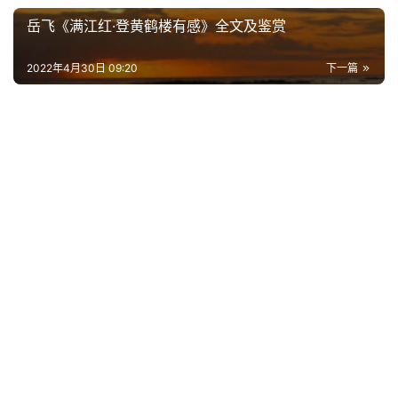
台
岳飞《满江红·登黄鹤楼有感》全文及鉴赏
词
2022年4月30日 09:20
下一篇
其
他
词
语