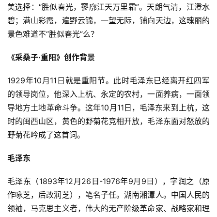
美选择：“胜似春光，寥廓江天万里霜”。天朗气清，江澄水
碧；满山彩霞，遍野云锦，一望无际，铺向天边，这瑰丽的
景色难道不“胜似春光”么？
《采桑子·重阳》创作背景
首
1929年10月11日就是重阳节。此时毛泽东已经离开红四军
页
的领导岗位，他深入上杭、永定的农村，一面养病，一面领
导地方土地革命斗争。这年10月11日，毛泽东来到上杭，这
好
时的闽西山区，黄色的野菊花竞相开放，毛泽东面对怒放的
词
好
野菊花吟成了这首词。
句
毛泽东
经
毛泽东（1893年12月26日-1976年9月9日），字润之（原
典
作咏芝，后改润芝），笔名子任。湖南湘潭人。中国人民的
歌
词
领袖，马克思主义者，伟大的无产阶级革命家、战略家和理