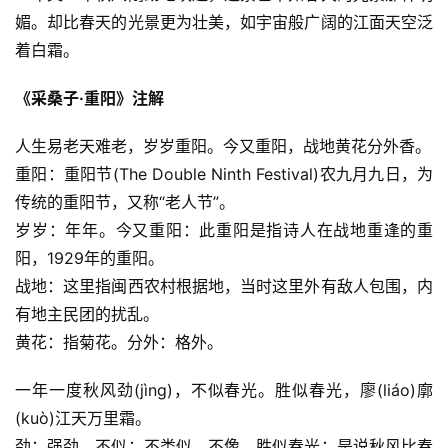
媚。却比春天的光景更为壮美，如宇宙般广阔的江面天空泛
着白霜。
《采桑子·重阳》注解
人生易老天难老，岁岁重阳。今又重阳，战地黄花分外香。
重阳：重阳节(The Double Ninth Festival)农九月九日，为
传统的重阳节，又称“老人节”。
岁岁：年年。今又重阳：此重阳是指诗人在战地重逢的重
阳，1929年的重阳。
战地：这里指闽西农村根据地，当时这里外有敌人包围，内
有地主民团的扰乱。
黄花：指菊花。分外：格外。
一年一度秋风劲(jìng)，不似春光。胜似春光，廖(liáo)廓
(kuò)江天万里霜。
劲：强劲。不似：不类似，不像。胜似春光：是说秋风比春