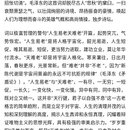
招怅切清”。毛泽东的这首词却脱尽古人“悲秋”的窠臼，一扫
衰颓萧瑟之气，以壮阔绚丽的诗境、昂扬振奋的豪情，唤起
人们为理想而奋斗的英雄气概和高尚情操，独步诗坛。
词以极富哲理的警句“人生易老天难老”开篇，起势突兀，气
势恢宏。“人生易老”是将人格宇宙化，韶光易逝，人生短
促，唯其易逝、短促，更当努力进取，建功立业，莫让年华
付流水。“天难老”却是将宇宙人格化。寒来暑往，日出月
落，春秋更序，光景常新。但“难老”并非“不老 ”，因为“新
陈代谢是宇宙间普遍的永远不可抗拒的规律”（毛泽东《矛
盾论》）。“人生易老”与“天难老”，一有尽，一无穷；一短
促，一长久；一变化快，一变化慢。异中有同，同中有异，
既对立又统一。这并非“天行键，君子以自强不息”这一古老
格言的简单趋附，而是立足于对宇宙、人生的清理并茂的认
知和深刻理解的高度，揭示人生真谛和永恒真理，闪耀着辩
证唯物主义的思想光辉，具有极强的审美启示力。“岁岁重