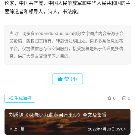
论家，中国共产党、中国人民解放军和中华人民共和国的主
古
要缔造者和领导人，诗人，书法家。
今
诗
词
声明：词多多mobanduoduo.com部分文字图片内容来源于会
员投稿，版权归其所有，转载请注明出处。词多多系信息发布
常
平台，仅提供信息存储空间服务，接受投稿是出于传递更多信
登录
注册
用
息、供广大网友交流学习之目的。
贺
词
赞
(4)
网
络
生成海报
0
0
热
词
刘禹锡《浪淘沙·九曲黄河万里沙》全文及鉴赏
电
上一篇
2022年4月30日 09:04
影