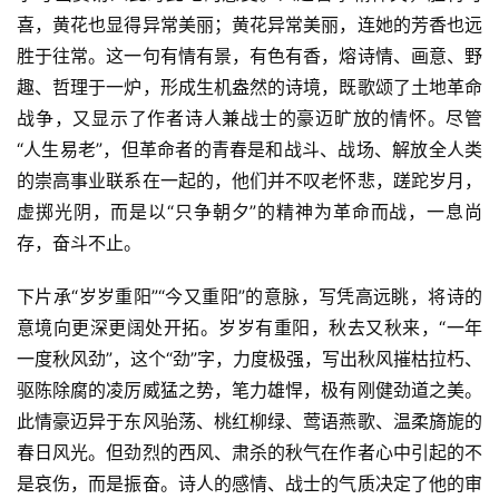
喜，黄花也显得异常美丽；黄花异常美丽，连她的芳香也远
胜于往常。这一句有情有景，有色有香，熔诗情、画意、野
趣、哲理于一炉，形成生机盎然的诗境，既歌颂了土地革命
战争，又显示了作者诗人兼战士的豪迈旷放的情怀。尽管
“人生易老”，但革命者的青春是和战斗、战场、解放全人类
的崇高事业联系在一起的，他们并不叹老怀悲，蹉跎岁月，
虚掷光阴，而是以“只争朝夕”的精神为革命而战，一息尚
存，奋斗不止。
下片承“岁岁重阳”“今又重阳”的意脉，写凭高远眺，将诗的
意境向更深更阔处开拓。岁岁有重阳，秋去又秋来，“一年
一度秋风劲”，这个“劲”字，力度极强，写出秋风摧枯拉朽、
驱陈除腐的凌厉威猛之势，笔力雄悍，极有刚健劲道之美。
此情豪迈异于东风骀荡、桃红柳绿、莺语燕歌、温柔旖旎的
春日风光。但劲烈的西风、肃杀的秋气在作者心中引起的不
是哀伤，而是振奋。诗人的感情、战士的气质决定了他的审