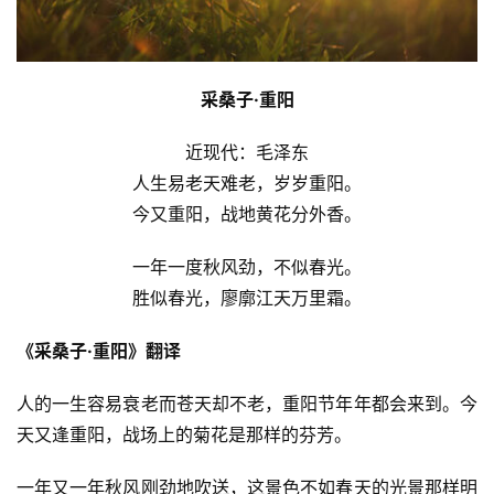
采桑子·重阳
近现代：毛泽东
人生易老天难老，岁岁重阳。
今又重阳，战地黄花分外香。
一年一度秋风劲，不似春光。
胜似春光，廖廓江天万里霜。
《采桑子·重阳》翻译
人的一生容易衰老而苍天却不老，重阳节年年都会来到。今
天又逢重阳，战场上的菊花是那样的芬芳。
一年又一年秋风刚劲地吹送，这景色不如春天的光景那样明