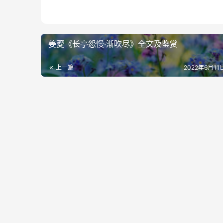
姜夔《长亭怨慢·渐吹尽》全文及鉴赏
上一篇
2022年6月11日