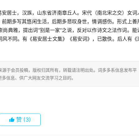
日）号易安居士，汉族，山东省济南章丘人。宋代（南北宋之交）女词
词，前期多写其悠闲生活，后期多悲叹身世，情调感伤。形式上善
崇尚典雅，提出词“别是一家”之说，反对以作诗文之法作词。能
词风不同。有《易安居士文集》《易安词》，已散佚。后人有《
片内容来源于会员投稿，版权归其所有，转载请注明出处。词多多系信息发布平
更多信息、供广大网友交流学习之目的。
赞
(3)