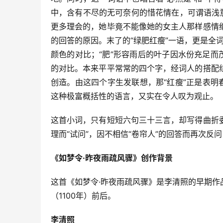
中，含有不尽的无可奈何的惜花情在，可谓语浅
更多理会的，她毕竟不能像她的女主人那样感情
的回答的原因。末了的“绿肥红瘦”一语，更是全词
颜色的对比；“肥”形容雨后的叶子因水份充足而
的对比。本来平平常常的四个字，经词人的搭配
创造。由这四个字生发联想，那“红瘦”正是表明
这种极富概括性的语言，又实在令人叹为观止。
这首小词，只有短短六句三十三言，却写得曲折
理而“试问”，因不相信“卷帘人”的回答而再次
《如梦令·昨夜雨疏风骤》创作背景
这首《如梦令·昨夜雨疏风骤》是李清照的早期
（1100年）前后。
李清照