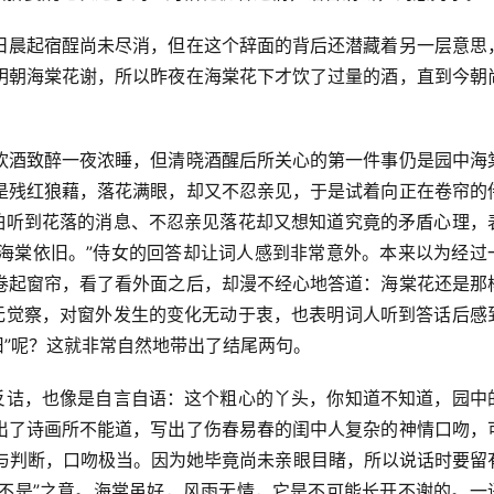
日晨起宿酲尚未尽消，但在这个辞面的背后还潜藏着另一层意思
明朝海棠花谢，所以昨夜在海棠花下才饮了过量的酒，直到今朝
饮酒致醉一夜浓睡，但清晓酒醒后所关心的第一件事仍是园中海
是残红狼藉，落花满眼，却又不忍亲见，于是试着向正在卷帘的
害怕听到花落的消息、不忍亲见落花却又想知道究竟的矛盾心理，
道海棠依旧。”侍女的回答却让词人感到非常意外。本来以为经过
卷起窗帘，看了看外面之后，却漫不经心地答道：海棠花还是那
毫无觉察，对窗外发生的变化无动于衷，也表明词人听到答话后感
依旧”呢？这就非常自然地带出了结尾两句。
的反诘，也像是自言自语：这个粗心的丫头，你知道不知道，园中
出了诗画所不能道，写出了伤春易春的闺中人复杂的神情口吻，
测与判断，口吻极当。因为她毕竟尚未亲眼目睹，所以说话时要留
得不是”之意。海棠虽好，风雨无情，它是不可能长开不谢的。一