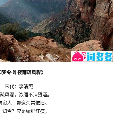
如梦令·昨夜雨疏风骤》
宋代：李清照
疏风骤，浓睡不消残酒。
卷帘人，却道海棠依旧。
，知否？应是绿肥红瘦。