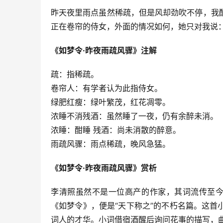
昨天夜里雨点虽然稀疏，但是风却劲吹不停，我
正在卷帘的侍女，外面的情况如何，她只对我说：
《如梦令·昨夜雨疏风骤》注解
疏：指稀疏。
卷帘人：有学者认为此指侍女。
绿肥红瘦：绿叶繁茂，红花凋零。
浓睡不消残酒：虽然睡了一夜，仍有余醉未消。
浓睡：酣睡 残酒：尚未消散的醉意。
雨疏风骤：雨点稀疏，晚风急猛。
《如梦令·昨夜雨疏风骤》赏析
李清照虽然不是一位高产的作家，其词流传至今
《如梦令》，便是“天下称之”的不朽名篇。这
词人的才华。小词借宿酒醒后询问花事的描写，