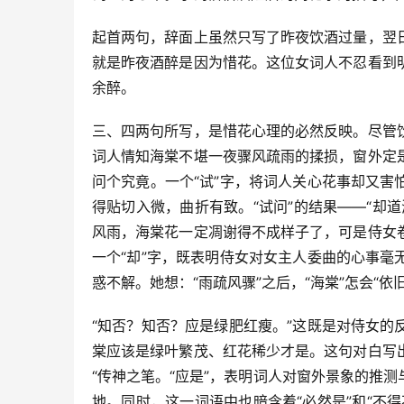
起首两句，辞面上虽然只写了昨夜饮酒过量，翌
就是昨夜酒醉是因为惜花。这位女词人不忍看到
余醉。
三、四两句所写，是惜花心理的必然反映。尽管
词人情知海棠不堪一夜骤风疏雨的揉损，窗外定
问个究竟。一个“试”字，将词人关心花事却又
得贴切入微，曲折有致。“试问”的结果——“却
风雨，海棠花一定凋谢得不成样子了，可是侍女
一个“却”字，既表明侍女对女主人委曲的心事
惑不解。她想：“雨疏风骤”之后，“海棠”怎会“
“知否？知否？应是绿肥红瘦。”这既是对侍女
棠应该是绿叶繁茂、红花稀少才是。这句对白写
“传神之笔。“应是”，表明词人对窗外景象的推
地。同时，这一词语中也暗含着“必然是”和“不