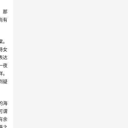
，那
尚有
棠。
侍女
表达
一夜
样。
到疑
的海
可谓
有余
语之