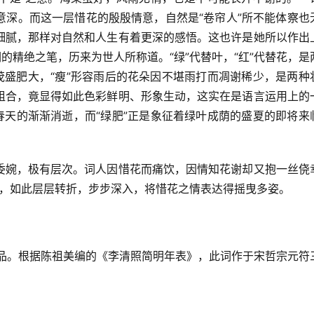
意深。而这一层惜花的殷殷情意，自然是“卷帘人”所不能体察也
细腻，那样对自然和人生有着更深的感悟。这也许是她所以作出
的精绝之笔，历来为世人所称道。“绿”代替叶，“红”代替花，是
茂盛肥大，“瘦”形容雨后的花朵因不堪雨打而凋谢稀少，是两种
组合，竟显得如此色彩鲜明、形象生动，这实在是语言运用上的
春天的渐渐消逝，而“绿肥”正是象征着绿叶成荫的盛夏的即将来
委婉，极有层次。词人因惜花而痛饮，因情知花谢却又抱一丝侥
反问，如此层层转折，步步深入，将惜花之情表达得摇曳多姿。
作品。根据陈祖美编的《李清照简明年表》，此词作于宋哲宗元符