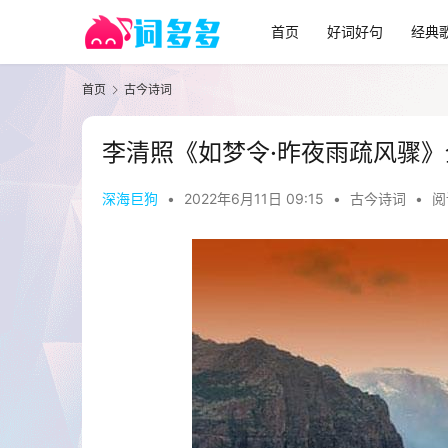
首页
好词好句
经典
首页
古今诗词
李清照《如梦令·昨夜雨疏风骤
深海巨狗
•
2022年6月11日 09:15
•
古今诗词
•
阅