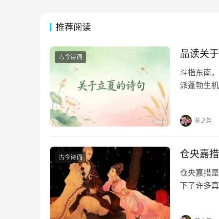
推荐阅读
品读关于
古今诗词
斗指东南，
派蓬勃生机
凝于笔端，
句，在墨香
花之舞
仓央嘉措
古今诗词
仓央嘉措是
下了许多真
首情诗，喜
《那一世》