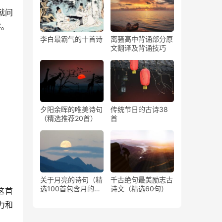
就问
零。
李白最霸气的十首诗
离骚高中背诵部分原
文翻译及背诵技巧
夕阳余晖的唯美诗句
传统节日的古诗38
（精选推荐20首）
首
关于月亮的诗句（精
千古绝句最美励志古
选100首包含月的古
诗文（精选60句）
这首
诗）
力和