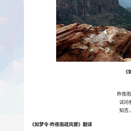
《
昨夜雨
试问
知否
《如梦令·昨夜雨疏风骤》翻译