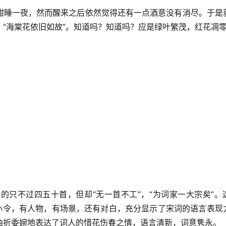
酣睡一夜，然而醒来之后依然觉得还有一点酒意没有消尽。于是
“海棠花依旧如故”。知道吗？知道吗？应是绿叶繁茂，红花凋
的只不过四五十首，但却“无一首不工”，“为词家一大宗矣”。
首小令，有人物，有场景，还有对白，充分显示了宋词的语言表现
曲折委婉地表达了词人的惜花伤春之情，语言清新，词意隽永。