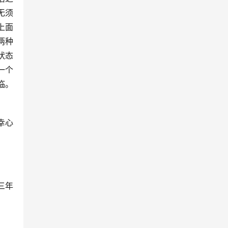
无须
上面
两种
状态
一个
临。
幸心
三年