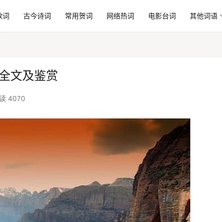
歌词
古今诗词
常用贺词
网络热词
电影台词
其他词语
》全文及鉴赏
读 4070