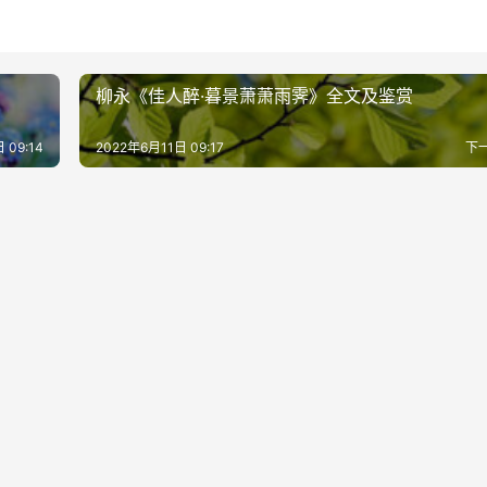
柳永《佳人醉·暮景萧萧雨霁》全文及鉴赏
 09:14
2022年6月11日 09:17
下