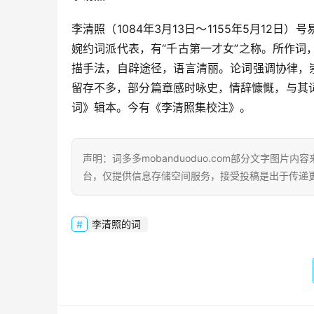
李清照（1084年3月13日～1155年5月12
婉约词派代表，有“千古第一才女”之称。所作
描手法，自辟途径，语言清丽。论词强调协律，
留存不多，部分篇章感时咏史，情辞慷慨，与其
词》辑本。今有《李清照集校注》。
声明：词多多mobanduoduo.com部分文字图
台，仅提供信息存储空间服务，接受投稿是出于传递
李清照的词