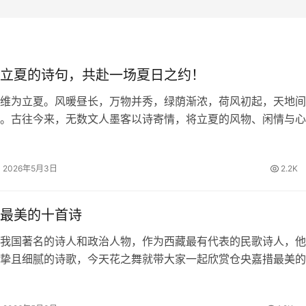
立夏的诗句，共赴一场夏日之约！
维为立夏。风暖昼长，万物并秀，绿荫渐浓，荷风初起，天地间
。古往今来，无数文人墨客以诗寄情，将立夏的风物、闲情与心
留下一首首清丽隽永的诗篇。今日，我们一同品读关于立夏的诗
里遇见最美的初夏。 四时天气…
2026年5月3日
2.2K
最美的十首诗
我国著名的诗人和政治人物，作为西藏最有代表的民歌诗人，他
挚且细腻的诗歌，今天花之舞就带大家一起欣赏仓央嘉措最美的
欢仓央嘉措的朋友一起来赏析品读。 仓央嘉措最美的十首诗 1
 那一刻，我升起风马，不…