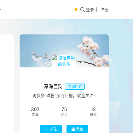
登录
注册
深海巨狗
专栏作者
词多多“磁粉”深海巨狗，欢迎关注~
307
75
12
文章
评论
粉丝
关注
私信