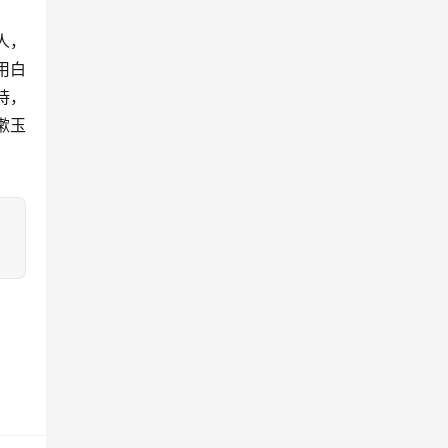
人，
用白
诗，
漱玉