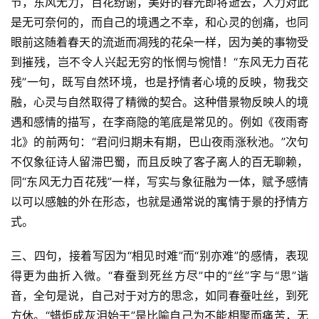
节，东风无力，百花纷谢，美好的春光即将逝去，人力对此
是无可奈何的，而自己的境遇之不幸，和心灵的创痛，也同
眼前这随着春天的流逝而凋残的花朵一样，因为美的事物受
到摧残，岂不令人兴起无穷的怅惘与惋惜！“东风无力百花
残”一句，既写自然环境，也是抒情者心境的反映，物我交
融，心灵与自然取得了精微的契合。这种借景物反映人的境
遇和感情的描写，在李商隐的笔底是常见的。例如《夜雨寄
北》的前两句：“君问归期未有期，巴山夜雨涨秋池。”次句
不仅象征诗人留滞巴蜀，而且反映了客子离人的百无聊赖，
同“东风无力百花残”一样，写实与象征融为一体，赋予感情
以可以感触的外在形态，也就是通常说的寓情于景的抒情方
式。
三、四句，接着写因为“相见时难”而“别亦难”的感情，表现
得更为曲折入微。“春蚕到死丝方尽”中的“丝”字与“思”谐
音，全句是说，自己对于对方的思念，如同春蚕吐丝，到死
方休。“蜡炬成灰泪始干”是比喻自己为不能相聚而痛苦，无