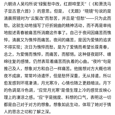
六朝诗人吴均所说“绿鬓愁中改，红颜啼里灭”（《和萧洗马
子显古意六首》）的意思。但是，《无题》“晓镜”句说的是
清晨照镜时为“云鬓改”而愁苦，并且是“但愁”——只为此而
愁。这就生动地描写了纡折婉曲的精神活动，而不再是单纯
地叙述青春被痛苦所消磨这件事了。自己于夜间因痛苦而憔
悴，清晨又为憔悴而痛苦。夜间的痛苦，是因为爱情的追求
不得实现；次日为憔悴而愁，是为了爱情而希望长葆青春，
总之，为爱情而憔悴，而痛苦，而郁悒。这种昼夜廻环、缠
绵往复的感情，仍然表现着痛苦而执着的心曲。“夜吟”句是
推己及人，想象对方和自己一样痛苦。他揣想对方大概也将
夜不成寐，常常吟诗遣怀，但是愁怀深重，无从排遣，所以
愈发感到环境凄清，月光寒冷，心情也随之更趋暗淡。月下
的色调是冷色调，“应觉月光寒”是借生理上冷的感觉反映心
理上的凄凉之感。“应”字是揣度、料想的口气，表明这一切
都是自己对于对方的想象。想象如此生动，体现了她对于情
人的思念之切和了解之深。