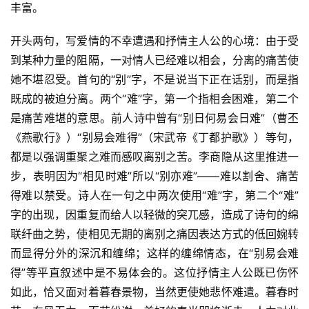
丰富。
开头两句，写爱情的不幸遭遇和抒情主人公的心境：由于受
到某种力量的阻隔，一对情人已经难以相会，分离的痛苦使
她不堪忍受。首句的“别”字，不是说当下正在话别，而是指
既成的被迫分离。两个“难”字，第一个指相会困难，第二个
是痛苦难堪的意思。前人诗中曾有“别日何易会日难”（曹丕
《燕歌行》）“别易会难得”（宋武帝《丁都护歌》）等句，
都是以强调重聚之难而感叹离别之苦。李商隐从这里推进一
步，表明因为“相见时难”所以“别亦难”——难以割舍、痛苦
得难以禁受。诗人在一句之中两次使用“难”字，第二个“难”
字的出现，因重复而给人以轻微的突兀感，造成了诗句的绵
联纤曲之势，使相见无期的离别之痛因表达方式的低回婉转
而显得分外的深沉和缠绵；这样的缠绵情态，在“别易会难
得”等平直叙述中是不易体会的。这位抒情主人公既已伤怀
如此，恰又面对着暮春景物，当然更使她悲怀难遣。暮春时