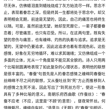
尽无休，仿佛蜡泪直到蜡烛烧成了灰方始流尽一样。思念不
止，表现着眷恋之深，但是终其一生都将处于思念中，却又
表明相会无期，前途是无望的，因此，自己的痛苦也将终生
以随。可是，虽然前途无望，她却至死靡它，一辈子都要眷
恋着；尽管痛苦，也只有忍受。所以，在这两句里，既有失
望的悲伤与痛苦，也有缠绵、灼热的执着与追求。追求是无
望的，无望中仍要追求，因此这追求也着有悲观色彩。这些
感情，好象在无穷地循环，难以求其端绪；又仿佛组成一个
多面的立体，光从一个角度是不能见其全貌的。诗人只用两
个比喻就圆满地表现了如此复杂的心理状态，表明他的联想
是很丰富的。“春蚕”句首先是人的眷恋感情之缠绵同春蚕吐
丝绵绵不尽之间的联想，又从蚕吐丝到“死”方止而推移到人
的感情之生死不渝，因此写出了“到死丝方尽”，使这一形象
具有了多种比喻的意义。南朝乐府西曲歌《作蚕丝》：“春
蚕不应老（不应，这里是“不顾”的意思），昼夜常怀丝。何
惜微躯尽，缠绵自有时。”造意与《无题》的“春蚕”句相近。