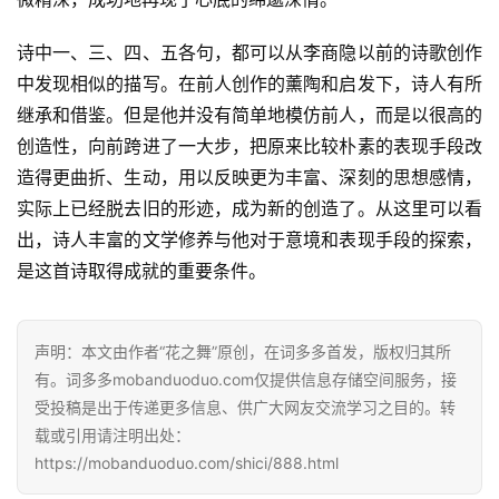
经
典
诗中一、三、四、五各句，都可以从李商隐以前的诗歌创作
歌
中发现相似的描写。在前人创作的薰陶和启发下，诗人有所
词
继承和借鉴。但是他并没有简单地模仿前人，而是以很高的
创造性，向前跨进了一大步，把原来比较朴素的表现手段改
古
造得更曲折、生动，用以反映更为丰富、深刻的思想感情，
今
实际上已经脱去旧的形迹，成为新的创造了。从这里可以看
诗
出，诗人丰富的文学修养与他对于意境和表现手段的探索，
词
是这首诗取得成就的重要条件。
常
登录
注册
用
声明：本文由作者“花之舞”原创，在词多多首发，版权归其所
贺
有。词多多mobanduoduo.com仅提供信息存储空间服务，接
词
受投稿是出于传递更多信息、供广大网友交流学习之目的。转
载或引用请注明出处：
网
https://mobanduoduo.com/shici/888.html
络