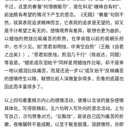
不过，这里的春蚕“何惜微躯尽”，是在料定“缠绵自有时”、
前途颇有希望的情况下产生的意念。《无题》“春蚕”句则不
然，就其表现追求精神而言，它表现的追求是无望的，却又
是不计希望之有无的，感情境界有差异，联想也更为曲折。
以蜡烛的燃烧比喻痛苦的煎熬，在李商隐以前的南朝乐府
中，也不少见。如“思君如明烛，中宵空自煎”（王融《自君
之出矣》），“思君如夜烛，煎泪几千行”（陈叔达，同题）
等皆是。“蜡炬成灰泪始干”同样是用蜡烛作比喻，却不是单
一地以蜡泪比拟痛苦，而是还进一步以“成灰始干”反映痛苦
的感情终生以随，联想比前人深微复杂得多，形象的底蕴也
因此而丰富得多了。
以上四句着重揭示内心的感情活动，使难以言说的复杂感情
具体化，写得很精彩。五六句转入写外向的意念活动。上句
写自己，次句想象对方。“云鬓改”，是说自己因为痛苦的折
磨，夜晚辗转不能成眠，以至于鬓发脱落，容颜憔悴，亦即