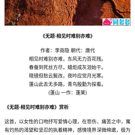
《无题·相见时难别亦难》
作者：李商隐 朝代：唐代
相见时难别亦难，东风无力百花残。
春蚕到死丝方尽，蜡炬成灰泪始干。
晓镜但愁云鬓改，夜吟应觉月光寒。
蓬山此去无多路，青鸟殷勤为探看。
(蓬山 一作：蓬莱)
《无题·相见时难别亦难》赏析　
这首，以女性的口吻抒写爱情心理，在悲伤、痛苦之中，寓
有灼热的渴望和坚忍的执着精神，感情境界深微绵邈，极为