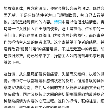
想象愈具体，思念愈深切，便愈会燃起会面的渴望。既然会
面无望，于是只好请使者为自己殷勤致意，替自己去看望
他。这就是结尾两句的内容。
诗词
中常以仙侣比喻情侣，青
鸟是一位女性仙人西王母的使者，蓬山是神话、传说中的一
座仙山，所以这里即以蓬山用为对方居处的象征，而以青鸟
作为抒情主人公的使者出现。这个寄希望于使者的结尾，并
没有改变“相见时难”的痛苦境遇，不过是无望中的希望，前
途依旧渺茫。诗已经结束了，抒情主人公的痛苦与追求还将
继续下去。
首
页
这首诗，从头至尾都融铸着痛苦、失望而又缠绵、执着的感
情，诗中每一联都是这种感情状态的反映，但是各联的具体
好
意境又彼此有别。它们从不同的方面反复表现着融贯全诗的
词
复杂感情，同时又以彼此之间的密切衔接而纵向地反映以这
好
句
种复杂感情为内容的心理过程。这样的抒情，联绵往复，细
微精深，成功地再现了心底的绵邈深情。