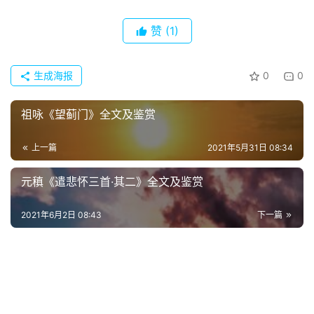
热
词
赞
(1)
电
影
生成海报
0
0
台
词
祖咏《望蓟门》全文及鉴赏
其
上一篇
2021年5月31日 08:34
他
词
元稹《遣悲怀三首·其二》全文及鉴赏
语
2021年6月2日 08:43
下一篇