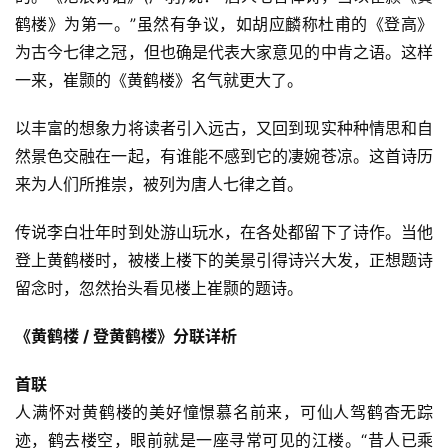
鹤楼》为第一。”虽然有争议，如胡应麟称杜甫的《登高》
为古今七律之冠，但也确是代表大家意见的中肯之语。这样
首
页
一来，崔颢的《黄鹤楼》名气就更大了。
以丰富的想象力将读者引入远古，又回到现实种种情思和自
好
然景色交融在一起，有谁能不感到它的凄婉苍凉。这首诗历
词
好
来为人们所推崇，被列为唐人七律之首。
句
传说李白壮年时到处游山玩水，在各处都留下了诗作。当他
经
登上黄鹤楼时，被楼上楼下的美景引得诗兴大发，正想题诗
典
留念时，忽然抬头看见楼上崔颢的题诗。
歌
词
《黄鹤楼 / 登黄鹤楼》分联详析
首联
古
今
人满怀对黄鹤楼的美好憧憬慕名前来，可仙人驾鹤杳无踪
诗
迹，鹤去楼空，眼前就是一座寻常可见的江楼。“昔人已乘