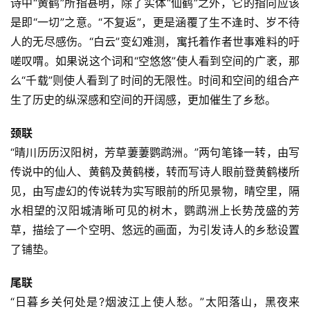
诗中“黄鹤”所指甚明，除了实体“仙鹤”之外，它的指向应该
他
是即“一切”之意。“不复返”，更是涵覆了生不逢时、岁不待
词
人的无尽感伤。“白云”变幻难测，寓托着作者世事难料的吁
语
嗟叹喟。如果说这个词和“空悠悠”使人看到空间的广袤，那
么“千载”则使人看到了时间的无限性。时间和空间的组合产
生了历史的纵深感和空间的开阔感，更加催生了乡愁。
颈联
“晴川历历汉阳树，芳草萋萋鹦鹉洲。”两句笔锋一转，由写
传说中的仙人、黄鹤及黄鹤楼，转而写诗人眼前登黄鹤楼所
见，由写虚幻的传说转为实写眼前的所见景物，晴空里，隔
水相望的汉阳城清晰可见的树木，鹦鹉洲上长势茂盛的芳
草，描绘了一个空明、悠远的画面，为引发诗人的乡愁设置
了铺垫。
尾联
“日暮乡关何处是?烟波江上使人愁。”太阳落山，黑夜来