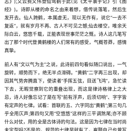
志》);又云费文伟登仙驾鹤于此(见《太平寰宇记》引《图
经》)。诗即从楼的命名之由来着想，借传说落笔，然后生
发开去。仙人跨鹤，本属虚无，现以无作有，说它“一去不
复返”，就有岁月不再、古人不可见之憾;仙去楼空，唯余天
际白云，悠悠千载，正能表现世事茫茫之慨。诗人这几笔写
出了那个时代登黄鹤楼的人们常有的感受，气概苍莽，感情
真挚。
前人有“文以气为主”之说，此诗前四句看似随口说出，一气
旋转，顺势而下，绝无半点滞碍。“黄鹤”二字再三出现，却
因其气势奔腾直下，使读者“手挥五弦，目送飞鸿”，急忙读
下去，无暇觉察到它的重叠出现，而这是律诗格律上之大
忌，诗人好像忘记了是在写“前有浮声，后须切响”、字字皆
有定声的七律。试看：首联的五、六字同出“黄鹤”;第三句几
乎全用仄声;第四句又用“空悠悠”这样的三平调煞尾;亦不顾
什么对仗，用的全是古体诗的句法。这是因为七律在当时尚
未定型吗?不是的，规范的七律早就有了，崔颢自己也曾写