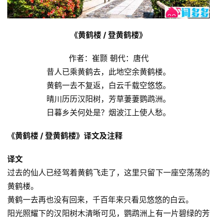
《黄鹤楼 / 登黄鹤楼》
作者：崔颢 朝代：唐代
昔人已乘黄鹤去，此地空余黄鹤楼。
黄鹤一去不复返，白云千载空悠悠。
晴川历历汉阳树，芳草萋萋鹦鹉洲。
日暮乡关何处是？烟波江上使人愁。
《黄鹤楼 / 登黄鹤楼》译文及注释
译文
过去的仙人已经驾着黄鹤飞走了，这里只留下一座空荡荡的
黄鹤楼。
黄鹤一去再也没有回来，千百年来只看见悠悠的白云。
阳光照耀下的汉阳树木清晰可见，鹦鹉洲上有一片碧绿的芳