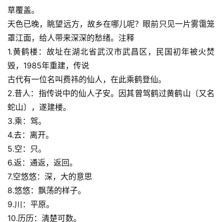
草覆盖。
天色已晚，眺望远方，故乡在哪儿呢？眼前只见一片雾霭笼
罩江面，给人带来深深的愁绪。注释
1.黄鹤楼：故址在湖北省武汉市武昌区，民国初年被火焚
毁，1985年重建，传说
古代有一位名叫费祎的仙人，在此乘鹤登仙。
2.昔人：指传说中的仙人子安。因其曾驾鹤过黄鹤山〔又名
蛇山〕，遂建楼。
3.乘：驾。
4.去：离开。
5.空：只。
6.返：通返，返回。
7.空悠悠：深，大的意思
8.悠悠：飘荡的样子。
9.川：平原。
10.历历：清楚可数。