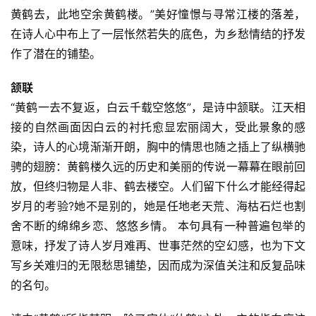
词
黄鹤去，此地空余黄鹤楼。”美好憧憬与寻常江楼的落差，
在诗人心中布上了一层怅然若失的底色，为乡愁情结的抒发
常
作了潜在的铺垫。
登录
注册
用
贺
颔联
词
“黄鹤一去不复返，白云千载空悠悠”，是诗中颔联。江天相
接的自然画面因白云的衬托愈显宏丽阔大，受此景象的感
网
染，诗人的心境渐渐开朗，胸中的情思也随之插上了纵横驰
络
骋的翅膀：黄鹤楼久远的历史和美丽的传说一幕幕在眼前回
热
放，但终归物是人非、鹤去楼空。人们留下什么才能经得起
词
岁月的考验?她不是别的，她是任地老天荒、海枯石烂也割
电
舍不断的绵绵乡恋、悠悠乡情。 本句具有一种普遍包举的
影
意味，抒发了诗人岁月难再、世事茫然的空幻感，也为下文
台
写乡关难归的无限愁思铺垫，因而成为深值关注和反复品味
词
的名句。
其