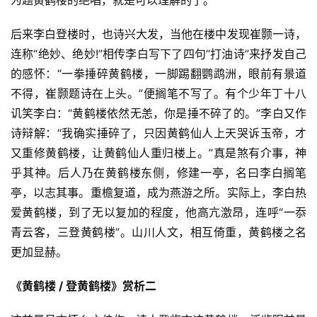
为题黄鹤楼的绝唱，就是可以理解的了。
后来李白登楼时，也诗兴大发，当他在楼中发现崔颢一诗，
连称“绝妙、绝妙!”相传李白写下了四句“打油诗”来抒发自己
的感怀：“一拳捶碎黄鹤楼，一脚踢翻鹦鹉洲，眼前有景道
不得，崔颢题诗在上头。”便搁笔不写了。有个少年丁十八
讥笑李白：“黄鹤楼依然无恙，你是捶不碎了的。”李白又作
诗辩解：“我确实捶碎了，只因黄鹤仙人上天哭诉玉帝，才
又重修黄鹤楼，让黄鹤仙人重归楼上。”真是煞有介事，神
乎其神。后人乃在黄鹤楼东侧，修建一亭，名曰李白搁笔
亭，以志其事。重檐复道，成为燕游之所。实际上，李白热
爱黄鹤楼，到了无以复加的程度，他高亢激昂，连呼“一忝
青云客，三登黄鹤楼”。山川人文，相互倚重，黄鹤楼之名
更加显赫。
《黄鹤楼 / 登黄鹤楼》赏析二