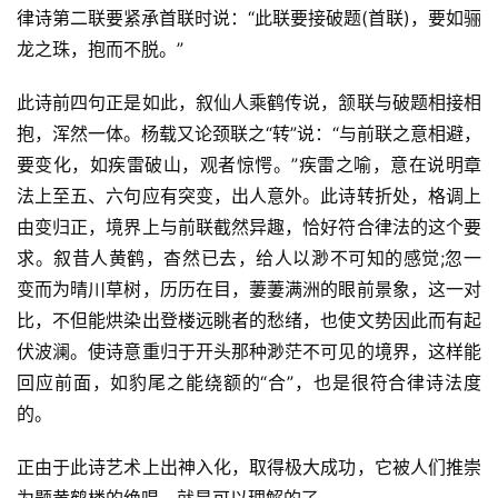
律诗第二联要紧承首联时说：“此联要接破题(首联)，要如骊
龙之珠，抱而不脱。”
此诗前四句正是如此，叙仙人乘鹤传说，颔联与破题相接相
抱，浑然一体。杨载又论颈联之“转”说：“与前联之意相避，
要变化，如疾雷破山，观者惊愕。”疾雷之喻，意在说明章
法上至五、六句应有突变，出人意外。此诗转折处，格调上
由变归正，境界上与前联截然异趣，恰好符合律法的这个要
求。叙昔人黄鹤，杳然已去，给人以渺不可知的感觉;忽一
变而为晴川草树，历历在目，萋萋满洲的眼前景象，这一对
比，不但能烘染出登楼远眺者的愁绪，也使文势因此而有起
伏波澜。使诗意重归于开头那种渺茫不可见的境界，这样能
回应前面，如豹尾之能绕额的“合”，也是很符合律诗法度
的。
正由于此诗艺术上出神入化，取得极大成功，它被人们推崇