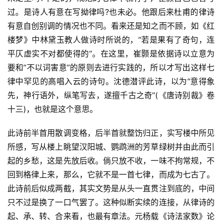
过。是诗人有意在写拗律吗?也未必。他跟后来杜甫的律诗
有意自创别调的情况也不同。看来还是知之而不顾，如《红
楼梦》中林黛玉教人做诗时所说的，“若是果有了奇句，连
平仄虚实不对都使得的”。在这里，崔颢是依据诗以立意为
要和“不以词害意”的原则去进行实践的，所以才写出这样七
律中罕见的高唱入云的诗句。沈德潜评此诗，以为“意得象
先，神行语外，纵笔写去，遂擅千古之奇”(《唐诗别裁》卷
十三)，也就是这个意思。
此诗前半首用散调变格，后半首就整饬归正，实写楼中所见
所感，写从楼上眺望汉阳城、鹦鹉洲的芳草绿树并由此而引
起的乡愁，这是先放后收。倘只放不收，一味不拘常规，不
回到格律上来，那么，它就不是一首七律，而成为七古了。
此诗前后似成两截，其实文势是从头一直贯注到底的，中间
只不过是换了一口气罢了。这种似断实续的连接，从律诗的
起、承、转、合来看，也最有章法。元杨载《诗法家数》论