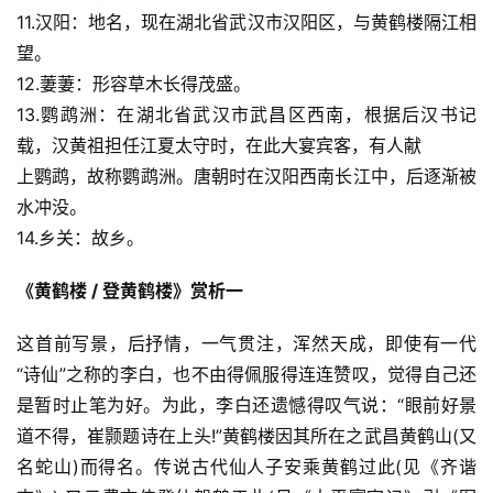
11.汉阳：地名，现在湖北省武汉市汉阳区，与黄鹤楼隔江相
望。
12.萋萋：形容草木长得茂盛。
13.鹦鹉洲：在湖北省武汉市武昌区西南，根据后汉书记
载，汉黄祖担任江夏太守时，在此大宴宾客，有人献
上鹦鹉，故称鹦鹉洲。唐朝时在汉阳西南长江中，后逐渐被
水冲没。
14.乡关：故乡。
《黄鹤楼 / 登黄鹤楼》赏析一
这首前写景，后抒情，一气贯注，浑然天成，即使有一代
“诗仙”之称的李白，也不由得佩服得连连赞叹，觉得自己还
是暂时止笔为好。为此，李白还遗憾得叹气说：“眼前好景
道不得，崔颢题诗在上头!”黄鹤楼因其所在之武昌黄鹤山(又
名蛇山)而得名。传说古代仙人子安乘黄鹤过此(见《齐谐