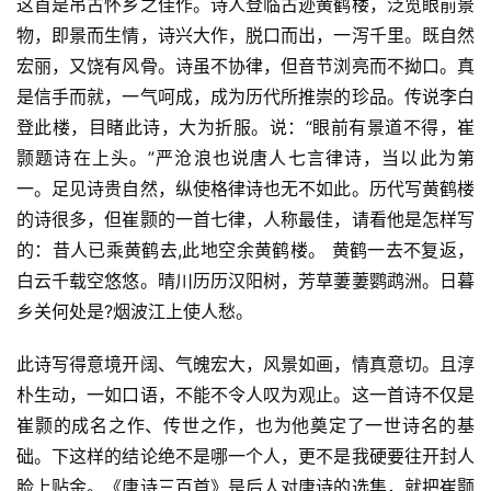
这首是吊古怀乡之佳作。诗人登临古迹黄鹤楼，泛览眼前景
物，即景而生情，诗兴大作，脱口而出，一泻千里。既自然
宏丽，又饶有风骨。诗虽不协律，但音节浏亮而不拗口。真
是信手而就，一气呵成，成为历代所推崇的珍品。传说李白
登此楼，目睹此诗，大为折服。说：“眼前有景道不得，崔
颢题诗在上头。”严沧浪也说唐人七言律诗，当以此为第
一。足见诗贵自然，纵使格律诗也无不如此。历代写黄鹤楼
的诗很多，但崔颢的一首七律，人称最佳，请看他是怎样写
的：昔人已乘黄鹤去,此地空余黄鹤楼。 黄鹤一去不复返，
白云千载空悠悠。晴川历历汉阳树，芳草萋萋鹦鹉洲。日暮
乡关何处是?烟波江上使人愁。
此诗写得意境开阔、气魄宏大，风景如画，情真意切。且淳
朴生动，一如口语，不能不令人叹为观止。这一首诗不仅是
崔颢的成名之作、传世之作，也为他奠定了一世诗名的基
础。下这样的结论绝不是哪一个人，更不是我硬要往开封人
脸上贴金。《唐诗三百首》是后人对唐诗的选集，就把崔颢