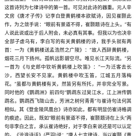
这首诗列为七律诗中的第一首。可见对此诗的器重。元人辛
文房《唐才子传》记李白登黄鹤楼本欲赋诗，因见崔颢此
作，为之敛手说：“眼前有景道不得，崔颢题诗在上头。”有
人说此说或出于后人附会，未必真有其事。但我以为也决非
全部子虚乌有，李白写的有关黄鹤楼的诗，我手头就有两
首：一为《黄鹤楼送孟浩然之广陵》：“故人西辞黄鹤楼，
烟花三月下扬州。孤帆远影碧空尽。唯见长江天际流。”另
一首为《与史郎中钦听黄鹤楼上吹笛》：“一为迁客去长
沙，西望长安不见家。黄鹤楼中吹玉笛，江城五月落梅
花。”虽都与黄鹤楼有关，然皆另有所托，并非完全写景。
同时他的《鹦鹉洲》前四句“鹦鹉东过吴江水，江上洲传鹦
鹉名。鹦鹉西飞陇山去，芳洲之树何青青”与崔诗句法何其
相似。其《登金陵凤凰台》诗亦如此，都有明显仿崔诗格调
的痕迹。因此，既如“眼前有景道不得，崔颢题诗在上头”两
句非李白之言，承认崔诗绝好，对于李白来说还是可以认定
的。《沧浪诗话》(严羽)说：“唐人七言律诗，当以崔颢《黄