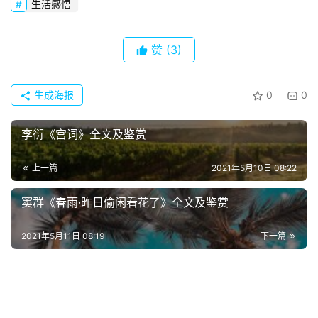
生活感悟
赞
(3)
生成海报
0
0
李衍《宫词》全文及鉴赏
上一篇
2021年5月10日 08:22
窦群《春雨·昨日偷闲看花了》全文及鉴赏
2021年5月11日 08:19
下一篇