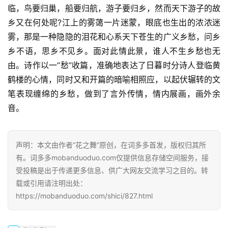
临，鸟要归巢，船要归航，游子要归乡，然而天下游子的故
乡又在何处呢?江上的雾蔼一片迷蒙，眼底也生出的浓浓迷
雾，那是一种隐隐的泪花和心系天下苍生的广义乡愁，问乡
乡不语，思乡不见乡。面对此情此景，谁人不生乡愁也无
由。诗作以一“愁”收篇，准确地表达了日暮时分诗人登临黄
鹤楼的心情，同时又和开篇的暗喻相照应，以起伏辗转的文
笔表现缠绵的乡愁，做到了言外传情，情内展画，画外余
音。
声明：本文由作者“花之舞”原创，在词多多首发，版权归其所
有。词多多mobanduoduo.com仅提供信息存储空间服务，接
受投稿是出于传递更多信息、供广大网友交流学习之目的。转
载或引用请注明出处：
https://mobanduoduo.com/shici/827.html