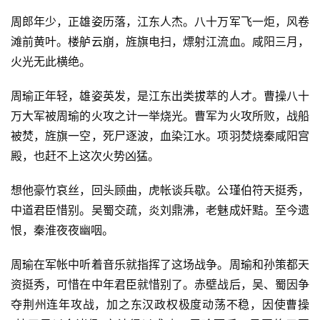
周郎年少，正雄姿历落，江东人杰。八十万军飞一炬，风卷
滩前黄叶。楼舻云崩，旌旗电扫，熛射江流血。咸阳三月，
火光无此横绝。
周瑜正年轻，雄姿英发，是江东出类拔萃的人才。曹操八十
万大军被周瑜的火攻之计一举烧光。曹军为火攻所败，战船
被焚，旌旗一空，死尸逐波，血染江水。项羽焚烧秦咸阳宫
殿，也赶不上这次火势凶猛。
想他豪竹哀丝，回头顾曲，虎帐谈兵歇。公瑾伯符天挺秀，
中道君臣惜别。吴蜀交疏，炎刘鼎沸，老魅成奸黠。至今遗
恨，秦淮夜夜幽咽。
周瑜在军帐中听着音乐就指挥了这场战争。周瑜和孙策都天
资挺秀，可惜在中年君臣就惜别了。赤壁战后，吴、蜀因争
夺荆州连年攻战，加之东汉政权极度动荡不稳，因使曹操