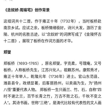
《念奴娇·周瑜宅》创作背景
这组词共十二首，作于雍正十年（1732年），当时板桥赴
南京乡试。应试之余，板桥情绪极好，诗兴大发，游历了金
陵、杭州的名胜古迹，以“念奴娇”的词牌写成了《金陵怀古
十二首》，展现了板桥在作词方面的才华。
郑燮
郑板桥（1693-1765），原名郑燮，字克柔，号理庵，又号
板桥，人称板桥先生，江苏兴化人，祖籍苏州。康熙秀才，
雍正十年举人，乾隆元年（1736年）进士。官山东范县、
潍县县令，政绩显著，后客居扬州，以卖画为生，为“扬州
八怪”重要代表人物。 郑板桥一生只画兰、竹、石，自称“四
时不谢之兰，百节长青之竹，万古不败之石，千秋不变之
人”。其诗书画，世称“三绝”，是清代比较有代表性的文人画