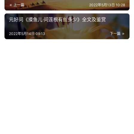
上一篇
2022年5月13日 10:28
古
元好问《摸鱼儿·问莲根有丝多少》全文及鉴赏
今
诗
2022年5月14日 09:13
下一篇
词
常
登录
注册
用
贺
词
网
络
热
词
电