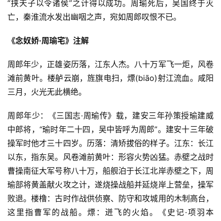
“挟天子以令诸侯”之计得以成功。周瑜死后，吴国终于灭
亡，秦淮流水发出幽咽之声，宛如周郎叹恨不已。
《念奴娇·周瑜宅》注解
周郎年少，正雄姿历落，江东人杰。八十万军飞一炬，风卷
滩前黄叶。楼舻云崩，旌旗电扫，熛(biāo)射江流血。咸阳
三月，火光无此横绝。
周郎年少：《三国志·周瑜传》载，建安三年孙策授瑜建威
中郎将，“瑜时年二十四，吴中皆呼为周郎”。建安十三年破
操军时他才三十四岁。历落：清矫拔俗的样子。江东：长江
以东，指东吴。风卷滩前黄叶：形容火势凶猛。赤壁之战时
曹操南征大军号称八十万，船舰泊于长江北岸赤壁之下，周
瑜部将黄盖献火攻之计，遂烧操战船并延烧岸上营垒，操军
败退。楼橹：古时作战供侦察、防守和攻城用的木制高台，
这里指曹军的战船。熛：迸飞的火焰。《史记·项羽本