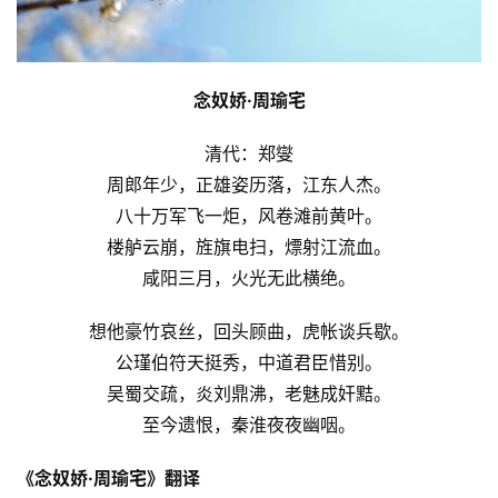
念奴娇·周瑜宅
清代：郑燮
周郎年少，正雄姿历落，江东人杰。
八十万军飞一炬，风卷滩前黄叶。
楼舻云崩，旌旗电扫，熛射江流血。
咸阳三月，火光无此横绝。
想他豪竹哀丝，回头顾曲，虎帐谈兵歇。
公瑾伯符天挺秀，中道君臣惜别。
吴蜀交疏，炎刘鼎沸，老魅成奸黠。
至今遗恨，秦淮夜夜幽咽。
《念奴娇·周瑜宅》翻译