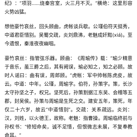
纪》：“项羽……烧秦宫室，火三月不灭。”横绝：这里形容
火势凶猛。
想他豪竹哀丝，回头顾曲，虎帐谈兵歇。公瑾伯符天挺秀，
中道君臣惜别。吴蜀交疏，炎刘鼎沸，老魅成奸黠(xiá)。至
今遗恨，秦淮夜夜幽咽。
豪竹哀丝：指管弦乐器。顾曲：《周瑜传》载：“瑜少精意
于音乐，虽三爵之后，其有阙误，瑜必知之，知之必顾。故
时人谣曰：曲有误，周郎顾。”虎帐：军中帅帐陈虎皮，故
云。中道：中年。公瑾，周瑜字。伯符，孙策字。策，长沙
太守孙坚之子，权兄。坚死后，孙策割据江东吴、会稽等五
郡，封吴侯。孙策与周瑜是生死之交。建安五年，策死，年
仅二十六岁，故云“中道惜别”。交疏：关系疏远。炎刘：
汉，刘姓，以火德王，故称。老魅：指曹操。周瑜临终前与
孙权书：“修短命矣，诚不足惜，但恨微志未展，不复奉教
命耳。”