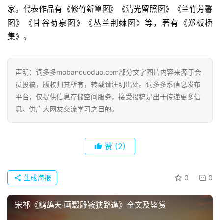
家。代表作品有《修竹新篁图》《清光留照图》《兰竹芳馨
图》《甘谷菊泉图》《丛兰荆棘图》等，著有《郑板桥
集》。
声明：词多多mobanduoduo.com部分文字图片内容来源于会
首
员投稿，版权归其所有，转载请注明出处。词多多系信息发布
页
平台，仅提供信息存储空间服务，接受投稿是出于传递更多信
息、供广大网友交流学习之目的。
好
词
好
赞
(2)
句
生成海报
0
0
经
典
宋祁《鹧鸪天·画毂雕鞍狭路逢》全文及鉴赏
歌
词