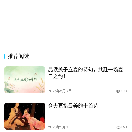
影
台
词
其
他
词
语
推荐阅读
品读关于立夏的诗句，共赴一场夏
日之约！
2026年5月3日
2.2K
仓央嘉措最美的十首诗
2026年5月3日
1.9K