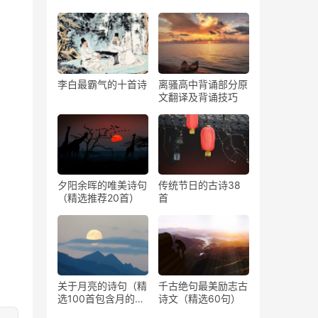
李白最霸气的十首诗
离骚高中背诵部分原
文翻译及背诵技巧
夕阳余晖的唯美诗句
传统节日的古诗38
（精选推荐20首）
首
关于月亮的诗句（精
千古绝句最美励志古
选100首包含月的古
诗文（精选60句）
诗）