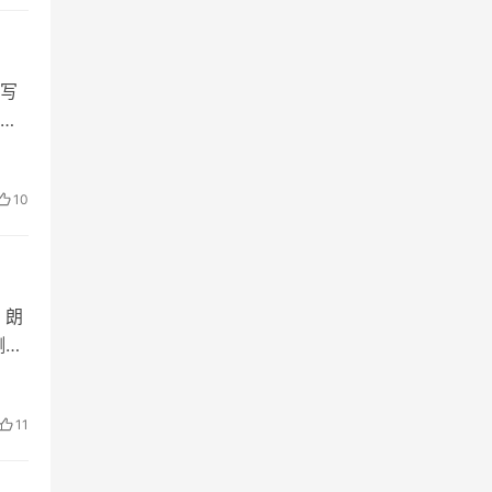
写
十
、
10
，朗
测风
之
11