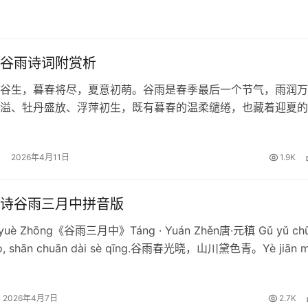
谷雨诗词附赏析
谷生，暮春将尽，夏意初萌。谷雨是春季最后一个节气，雨润万
溢、牡丹盛放、浮萍初生，既有暮春的温柔缱绻，也藏着迎夏的
享十首经典的谷雨诗词及赏析，一起在诗意中品味暮春之美、体
！ 1、《咏廿四气诗·谷雨三…
2026年4月11日
1.9K
诗谷雨三月中拼音版
nyuè Zhōng《谷雨三月中》Táng · Yuán Zhěn唐·元稹 Gǔ yǔ ch
ǎo, shān chuān dài sè qīng.谷雨春光晓，山川黛色青。Yè jiān m
2026年4月7日
2.7K