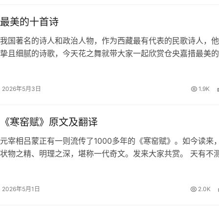
最美的十首诗
我国著名的诗人和政治人物，作为西藏最有代表的民歌诗人，他
挚且细腻的诗歌，今天花之舞就带大家一起欣赏仓央嘉措最美的
欢仓央嘉措的朋友一起来赏析品读。 仓央嘉措最美的十首诗 1
 那一刻，我升起风马，不…
2026年5月3日
1.9K
《寒窑赋》原文及翻译
元宰相吕蒙正有一则流传了1000多年的《寒窑赋》。如今读来
状物之精、明理之深，堪称一代奇文。发来大家共赏。 天有不
夕祸福。蜈蚣百足，行不及蛇；雄鸡两翼，飞不过鸦。马有千里
能自往；人有冲天之志…
2026年5月1日
2.0K