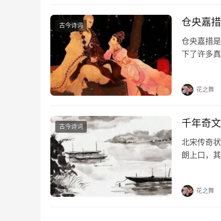
仓央嘉措
古今诗词
仓央嘉措是
下了许多真
首情诗，喜
《那一世》
花之舞
千年奇文
古今诗词
北宋传奇状
朗上口，其
云，人有旦
程，无骑不
花之舞