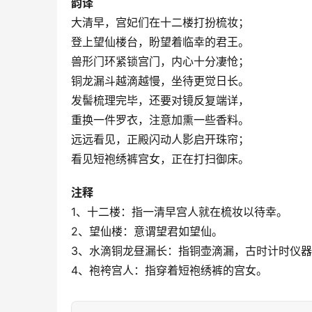
韵译
大清早，宫妃们在十二楼打扮梳妆；
登上望仙楼台，盼望着临幸的君王。
兽形门环紧锁宫门，内心十分凄怆；
铜龙漏斗越滴越慢，坐待更觉日长。
发髻梳理完毕，还要对镜反复端详，
重换一件罗衣，注意加熏一些香料。
远远看见，正殿闪动人影启开珠帘；
看见短袍绣裤宫女，正在打扫御床。
注释
1、十二楼：指一清早宫人就在梳妆以待幸。
2、望仙楼：意谓望君如望仙。
3、水滴铜龙昼漏长：指铜壶滴漏，古时计时仪
4、袍袴宫人：指穿着短袍绣裤的宫女。