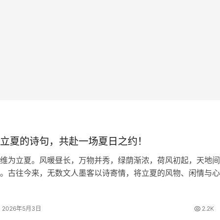
立夏的诗句，共赴一场夏日之约！
维为立夏。风暖昼长，万物并秀，绿荫渐浓，荷风初起，天地间
。古往今来，无数文人墨客以诗寄情，将立夏的风物、闲情与心
留下一首首清丽隽永的诗篇。今日，我们一同品读关于立夏的诗
里遇见最美的初夏。 四时天气…
2026年5月3日
2.2K