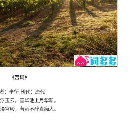
《宫词》
者：李衍 朝代：唐代
浮玉云，宣华池上月华新。
浸宫殿，有酒不醉真痴人。