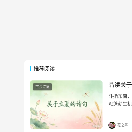
推荐阅读
品读关于
古今诗词
斗指东南，
派蓬勃生机
凝于笔端，
句，在墨香
花之舞