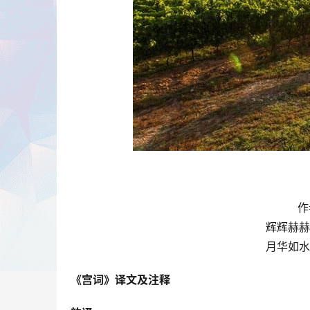
作
辉辉赫赫
月华如水
《宫词》译文及注释