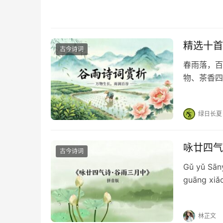
精选十首
古今诗词
春雨落，百
物、茶香四
新生机。分
人间丰盈吧
绿日长夏
咏廿四气
古今诗词
Gǔ yǔ Sā
guāng xi
dài…
林芷文