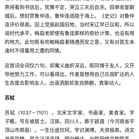
燕将看到书信后，犹豫不定，哭泣三天后自杀。田单收复聊
城后，想封赏鲁仲连，鲁仲连逃隐于海上。《史记》对鲁仲
连评价很高。因上党是赵国旧地，当时宋辽早已议和，所以
说时代承平，梅庭老即使有鲁连那样的奇妙计策，也没有用
的地方。此句既有劝勉梅庭者随遇而安之意，又有对其生未
逢时不得重用之遭的同情。
这首词全词仅六句，却寓义曲折深远，既同情于友人，又开
导他努力工作，可以看得出，作者是想用自己乐观旷达的人
生态度去影响友人，出语洒脱却发自肺腑，真挚动人。
苏轼
苏轼（1037－1101），北宋文学家、书画家、美食家。字
子瞻，号东坡居士。汉族，四川人，葬于颍昌（今河南省平
顶山市郏县）。一生仕途坎坷，学识渊博，天资极高，诗文
书画皆精。其文汪洋恣肆，明白畅达，与欧阳修并称欧苏，