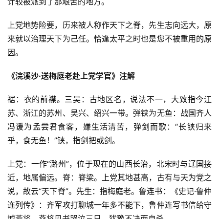
计较被派到了那艰苦的地方。
上党地势险要，历来被人称作天下之脊，先生志向远大，原
来就以治理天下为己任。恰逢太平之时也是您不被重用的原
因。
《浣溪沙·送梅庭老赴上党学官》注解
裾：衣的前襟。三吴：古地区名，说法不一，大致指今江
苏、浙江的苏州、吴兴、绍兴一带。弹铗为无鱼：战国齐人
冯谖为孟尝君食客，嫌生活清苦，弹剑而歌：“长铗归来
乎，食无鱼！”铗，指剑把或剑。
上党：一作“潞州”，位于现在的山西长治，北宋时与辽国接
近，地属偏远。脊：脊梁。上党其地甚高，古有与天为党之
说，故云“天下脊”。先生：指梅庭老。鲁连书：《史记·鲁仲
连列传》：齐军攻打聊城一年多不能下，鲁仲连写书信给守
城燕将，燕将见书哭泣三日，犹豫不决而自杀。