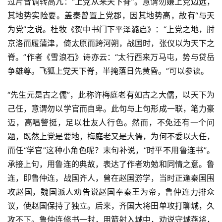
过片音调转高亢：“上党从来天下脊”。意谓勿嫌上党边远，
其地势实险要。盖秦曾置上党郡，因其地势高，故有“与天
为党”之说。杜牧《贺中书门下平泽潞启》：“上党之地，肘
京洛而履蒲津，倚太原而跨河朔，战国时，张仪以为天下之
脊。”作者《雪浪石》诗亦云：“太行西来万马屯，势与贷岳
争雄尊。飞狐上党天下脊，半掩落日先黄昏。”可以参读。
“先生元是古之儒”，此称许梅庭老有如古之大儒，以天下为
己任，意谓勿以学官而自卑。此句与上句形成一联，笔力豪
迈，高唱警挺，足以壮友人行色。然而，不免还有一个问
题，既然上党是要地，梅庭老又是大儒，为何不委以大任，
而任“学官”这种小角色呢？末句补说，“时平不用鲁连书”。
承接上句，用鲁连的典故，表达了作者劝勉和同情之意。鲁
连，即鲁仲连，战国齐人，曾在赵国游学，当时正逢秦国围
攻赵国，魏国派人劝告说赵国奉秦王为帝，鲁仲连力排众
议，使赵国保持了独立。后来，齐国大将田单攻打聊城，久
攻不下。鲁仲连修书一封，用箭射入城中，劝说守城燕将，