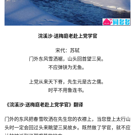
浣溪沙·送梅庭老赴上党学官
宋代：苏轼
门外东风雪洒裾，山头回首望三吴。
不应弹铗为无鱼。
上党从来天下脊，先生元是古之儒。
时平不用鲁连书。
《浣溪沙·送梅庭老赴上党学官》翻译
门外的东风把春雪吹洒在先生您的衣襟上，当您登上太行山
头时一定会回过头来眺望三吴故乡。既然做了学官，就不应