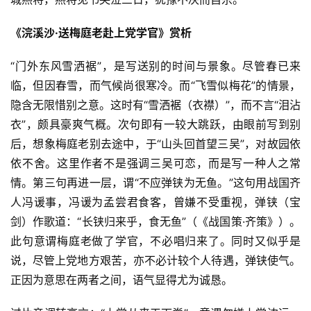
《浣溪沙·送梅庭老赴上党学官》赏析
“门外东风雪洒裾”，是写送别的时间与景象。尽管春已来
临，但因春雪，而气候尚很寒冷。而“飞雪似梅花”的情景，
隐含无限惜别之意。这时有“雪洒裾（衣襟）”，而不言“泪沾
衣”，颇具豪爽气概。次句即有一较大跳跃，由眼前写到别
后，想象梅庭老别去途中，于“山头回首望三吴”，对故园依
依不舍。这里作者不是强调三吴可恋，而是写一种人之常
情。第三句再进一层，谓“不应弹铗为无鱼。”这句用战国齐
人冯谖事，冯谖为孟尝君食客，曾嫌不受重视，弹铗（宝
剑）作歌道：“长铗归来乎，食无鱼”（《战国策·齐策》）。
此句意谓梅庭老做了学官，不必唱归来了。同时又似乎是
说，尽管上党地方艰苦，亦不必计较个人待遇，弹铗使气。
正因为意思在两者之间，语气显得尤为诚恳。