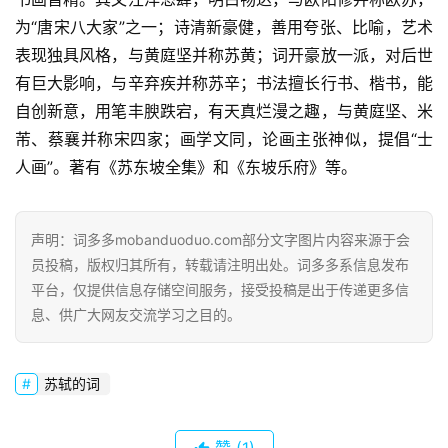
为“唐宋八大家”之一；诗清新豪健，善用夸张、比喻，艺术
表现独具风格，与黄庭坚并称苏黄；词开豪放一派，对后世
有巨大影响，与辛弃疾并称苏辛；书法擅长行书、楷书，能
自创新意，用笔丰腴跌宕，有天真烂漫之趣，与黄庭坚、米
芾、蔡襄并称宋四家；画学文同，论画主张神似，提倡“士
人画”。著有《苏东坡全集》和《东坡乐府》等。
声明：词多多mobanduoduo.com部分文字图片内容来源于会
首
员投稿，版权归其所有，转载请注明出处。词多多系信息发布
页
平台，仅提供信息存储空间服务，接受投稿是出于传递更多信
息、供广大网友交流学习之目的。
好
词
好
苏轼的词
句