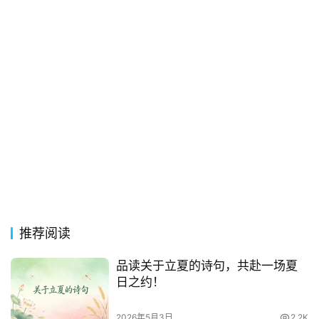
常
登录
注册
用
贺
词
网
络
热
词
电
影
台
推荐阅读
词
品读关于立夏的诗句，共赴一场夏
日之约！
其
他
2026年5月3日
2.2K