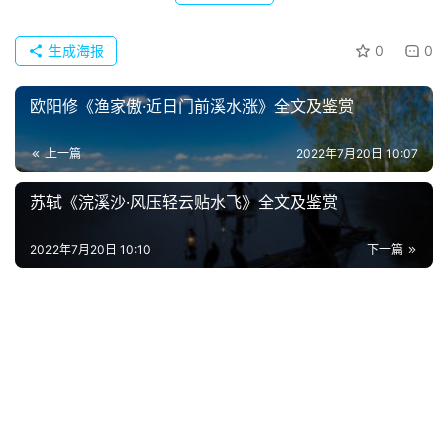
首
页
生成海报
0
0
好
欧阳修《渔家傲·近日门前溪水涨》全文及鉴赏
词
好
上一篇
2022年7月20日 10:07
句
苏轼《浣溪沙·风压轻云贴水飞》全文及鉴赏
经
典
2022年7月20日 10:10
下一篇
歌
词
古
今
诗
词