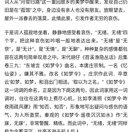
词人从“月堤归路”这一重回故乡的美梦中醒来，发现自己仍
旧是在“孤馆”之中，身边没有亲人也没有朋友。放眼望去，
屋外一派春去的落莫，此情此景，引发作者无穷的哀伤。
于是词人孤寂地坐着，静静地感受着哀伤，”无绪，无绪”四
个字，把这种哀伤如吟唱一般地表达出来。“无绪”是“无
奈”，是“无计”，是“无情”，是“无聊”，种种复杂的感情都包
容在这两句简单叹息之中。宋代胡仔《苕溪渔隐丛话》后集
卷三九：“东坡言《如梦令》曲名，本唐庄宗制。一名《忆
仙姿》。嫌其不雅。改名《如梦令》。庄宗作此词．卒章
云‘如梦，如梦，和泪出门相送。’取以为之名。”《如梦令》
这一词调的命名，正是因为下阕这两句，因此词家用这一词
调时，往往在这两句上费尽心机，比如李清照《如梦令·昨
夜雨疏风骤》用“知否，知否”，形象地写出疑问与感伤的语
气，为人所激赏。秦观的《如梦令·遥夜沉沉如水》作“无
寐，无寐”，非常警醒、精练。而此词中，“无绪，无绪”同样
极为含蓄深沉，丝毫不逊于前人后人。