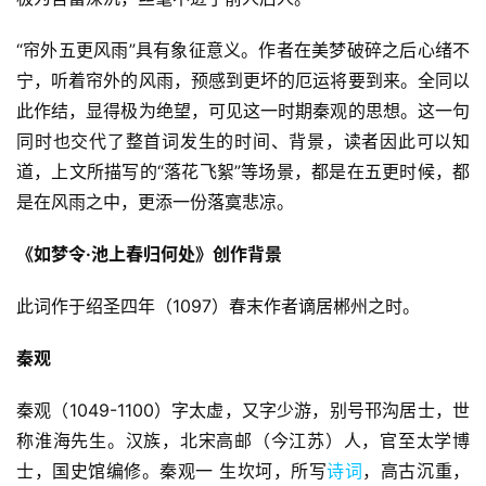
“帘外五更风雨”具有象征意义。作者在美梦破碎之后心绪不
宁，听着帘外的风雨，预感到更坏的厄运将要到来。全同以
此作结，显得极为绝望，可见这一时期秦观的思想。这一句
同时也交代了整首词发生的时间、背景，读者因此可以知
道，上文所描写的“落花飞絮”等场景，都是在五更时候，都
是在风雨之中，更添一份落寞悲凉。
《如梦令·池上春归何处》创作背景
此词作于绍圣四年（1097）春末作者谪居郴州之时。
秦观
秦观（1049-1100）字太虚，又字少游，别号邗沟居士，世
称淮海先生。汉族，北宋高邮（今江苏）人，官至太学博
士，国史馆编修。秦观一 生坎坷，所写
诗词
，高古沉重，