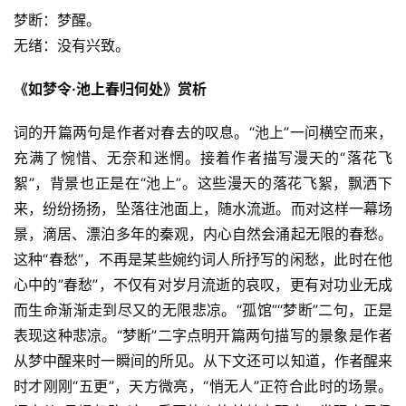
梦断：梦醒。
无绪：没有兴致。
《如梦令·池上春归何处》赏析
词的开篇两句是作者对春去的叹息。“池上”一问横空而来，
充满了惋惜、无奈和迷惘。接着作者描写漫天的“落花飞
絮”，背景也正是在“池上”。这些漫天的落花飞絮，飘洒下
来，纷纷扬扬，坠落往池面上，随水流逝。而对这样一幕场
景，滴居、漂泊多年的秦观，内心自然会涌起无限的春愁。
这种“春愁”，不再是某些婉约词人所抒写的闲愁，此时在他
心中的”春愁”，不仅有对岁月流逝的哀叹，更有对功业无成
而生命渐渐走到尽又的无限悲凉。“孤馆”“梦断”二句，正是
表现这种悲凉。“梦断”二字点明开篇两句描写的景象是作者
从梦中醒来时一瞬间的所见。从下文还可以知道，作者醒来
时才刚刚“五更”，天方微亮，“悄无人”正符合此时的场景。