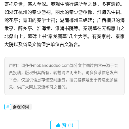
寄托身世，感人至深。秦观生前行踪所至之处，多有遗迹。
如浙江杭州的秦少游祠，丽水的秦少游塑像、淮海先生祠、
莺花亭；青田的秦学士祠；湖南郴州三绝碑；广西横县的海
棠亭、醉乡亭、淮海堂、淮海书院等。秦观墓在无锡惠山之
北粲山上，墓碑上书“秦龙图墓”几个大字。有秦家村、秦家
大院以及省级文物保护单位古文游台。
声明：词多多mobanduoduo.com部分文字图片内容来源于会
员投稿，版权归其所有，转载请注明出处。词多多系信息发布
平台，仅提供信息存储空间服务，接受投稿是出于传递更多信
息、供广大网友交流学习之目的。
秦观的词
赞
(1)