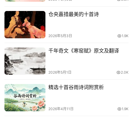
词
语
仓央嘉措最美的十首诗
2026年5月3日
1.9K
千年奇文《寒窑赋》原文及翻译
2026年5月1日
2.0K
精选十首谷雨诗词附赏析
2026年4月11日
1.9K