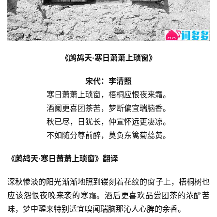
《鹧鸪天·寒日萧萧上琐窗》
宋代：李清照
寒日萧萧上琐窗，梧桐应恨夜来霜。
酒阑更喜团茶苦，梦断偏宜瑞脑香。
秋已尽，日犹长，仲宣怀远更凄凉。
不如随分尊前醉，莫负东篱菊蕊黄。
《鹧鸪天·寒日萧萧上琐窗》翻译
深秋惨淡的阳光渐渐地照到镂刻着花纹的窗子上，梧桐树也
应该怨恨夜晚来袭的寒霜。酒后更喜欢品尝团茶的浓酽苦
味，梦中醒来特别适宜嗅闻瑞脑那沁人心脾的余香。