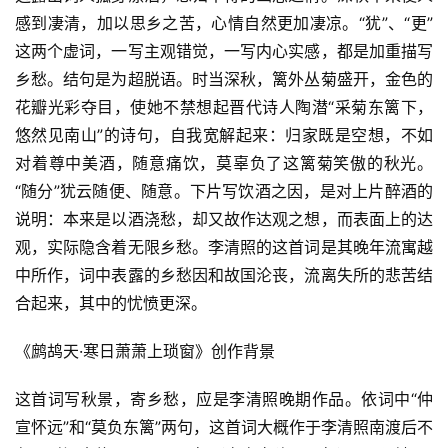
感到凄清，加以思乡之苦，心情自然更加凄凉。“犹”、“更”
这两个虚词，一写主观错觉，一写内心实感，都是加重描写
乡愁。结句是为超脱语。时当深秋，篱外丛菊盛开，金色的
花瓣光彩夺目，使她不禁想起晋代诗人陶潜“采菊东篱下，
悠然见南山”的诗句，自我宽解起来：归家既是空想，不如
对着尊中美酒，随意痛饮，莫辜负了这篱菊笑傲的秋光。
“随分”犹云随便、随意。下片写饮酒之因，是对上片醉酒的
说明：本来是以酒浇愁，却又故作达观之想，而表面上的达
观，实际隐含着无限乡愁。李清照的这首词是其晚年流寓越
中所作，词中表露的乡愁因和故国沦丧，流离失所的悲苦结
合起来，其中的忧愤更深。
《鹧鸪天·寒日萧萧上琐窗》创作背景
这首词写秋景，寄乡愁，应是李清照晚期作品。依词中“仲
宣怀远”和“莫负东篱”两句，这首词大概作于李清照南渡后不