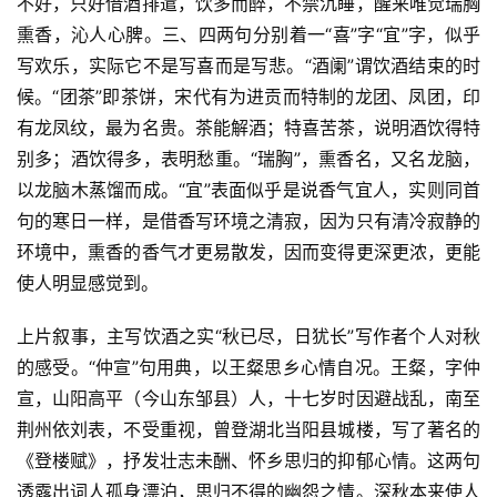
不好，只好借酒排遣，饮多而醉，不禁沉睡，醒来唯觉瑞胸
熏香，沁人心脾。三、四两句分别着一“喜”字“宜”字，似乎
写欢乐，实际它不是写喜而是写悲。“酒阑”谓饮酒结束的时
候。“团茶”即茶饼，宋代有为进贡而特制的龙团、凤团，印
有龙凤纹，最为名贵。茶能解酒；特喜苦茶，说明酒饮得特
别多；酒饮得多，表明愁重。“瑞胸”，熏香名，又名龙脑，
以龙脑木蒸馏而成。“宜”表面似乎是说香气宜人，实则同首
句的寒日一样，是借香写环境之清寂，因为只有清冷寂静的
环境中，熏香的香气才更易散发，因而变得更深更浓，更能
使人明显感觉到。
上片叙事，主写饮酒之实“秋已尽，日犹长”写作者个人对秋
的感受。“仲宣”句用典，以王粲思乡心情自况。王粲，字仲
宣，山阳高平（今山东邹县）人，十七岁时因避战乱，南至
荆州依刘表，不受重视，曾登湖北当阳县城楼，写了著名的
《登楼赋》，抒发壮志未酬、怀乡思归的抑郁心情。这两句
透露出词人孤身漂泊，思归不得的幽怨之情。深秋本来使人