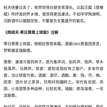
秋天快要过去了，依然觉得白昼非常漫长。比起王粲《登楼
赋》所抒发的怀乡情，我觉得更加凄凉。不如学学陶渊明，
沉醉酒中以摆脱忧愁，不要辜负东篱盛开的菊花。
《鹧鸪天·寒日萧萧上琐窗》注解
寒日萧萧上琐窗，梧桐应恨夜来霜。酒阑(lán)更喜团茶苦，
梦断偏宜瑞脑香。
萧萧：凄清冷落的样子。原为象声词，如风声、雨声、草木
摇落声、马蹄声。琐窗：镂刻连锁纹饰之窗户。多本作锁
窗，当以琐窗为胜。酒阑：酒尽，酒酣。阑：残，尽，晚。
团茶：团片状之茶饼，饮用时则碾碎之。宋代有龙团、凤
团、小龙团等多种品种，比较名贵。瑞脑：即龙涎香，一名
龙脑香。
秋已尽，日犹长，仲宣怀远更凄凉。不如随分尊前醉，莫负