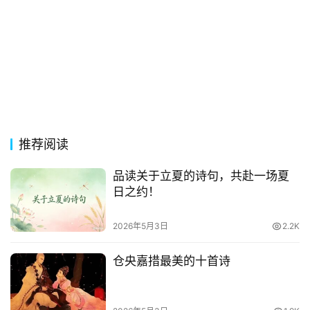
影
台
词
其
他
词
语
推荐阅读
品读关于立夏的诗句，共赴一场夏
日之约！
2026年5月3日
2.2K
仓央嘉措最美的十首诗