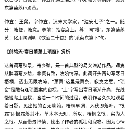
东篱菊蕊(ruǐ)黄。
仲宣：王粲，字仲宣，汉末文学家，“建安七子”之一。随
分：随便，随意。尊前：指宴席上。尊：同“樽”。东篱菊蕊
黄：化用陶渊明《饮酒二十首》的“采菊东篱下”句。
《鹧鸪天·寒日萧萧上琐窗》赏析
这首词写秋景，寄乡愁，是一首典型的易安晚期作品。通篇
从醉酒写乡愁，悲慨有致，凄婉情深。此词开头两句写寒日
梧桐，透出无限凄凉。“萧萧”这里是萧条、寂寞之意。“琐
窗”是雕有连琐图案的窗棂。“上”字写出寒日渐渐升高，光线
慢慢爬上窗棂，含着一个时间的过程，表明作者久久地观看
着日影，见出她的百无聊赖。梧桐早凋，入秋即落叶，“恨
霜”即恨霜落其叶。草木本无知，所以，梧桐之恨，实为人
之恨。从而借景抒情，绘出了作者的孤独和寂寥。因为心情