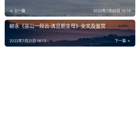
词
上一篇
2022年7月20日 10:16
古
柳永《巫山一段云·清旦朝金母》全文及鉴赏
今
诗
2022年7月21日 16:13
下一篇
词
常
登录
注册
用
贺
词
网
络
热
词
电