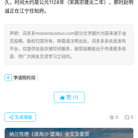
久，时间大约是公元1128年（宋高宗建炎二年），那时赵明
诚正在江宁任知府。
声明：词多多mobanduoduo.com部分文字图片内容来源于会
员投稿，版权归其所有，转载请注明出处。词多多系信息发布
平台，仅提供信息存储空间服务，接受投稿是出于传递更多信
首
息、供广大网友交流学习之目的。
页
李清照的词
好
词
好
赞
(1)
句
生成海报
0
0
经
典
歌
纳兰性德《浪淘沙·望海》全文及鉴赏