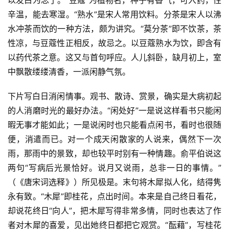
辛温，能去寒湿。“熟水”是宋人常用饮料。分茶是宋人以沸
水冲茶而饮的一种方法，颇为讲究。“莫分茶”即不饮茶，茶
性凉，与豆蔻性正相反，故忌之。以豆蔻熟水为饮，即含有
以药代茶之意。这又与首句呼应。人儿斜卧，缺月初上，室
中飘散缕缕清香，一派闲静气氛。
下片写白日消闲情事。观书、散诗、赏景，确实是大病初起
的人消磨时光的最好办法。“闲处好”一是说这样看书只能闲
暇无事才能如此；一是说闲时也只能看点闲书，看时也很随
便，消遣而已。对一个成天闲散家的人说来，偶然下一次
雨，那雨中的景致，却也较平时别有一种情趣。俞平伯说这
两句“写病后光景恰好。说月又说雨，总非一日的事情。”
（《唐宋词选释》）所见极是。末句将木犀拟人化，结得隽
永有致。“木犀”即桂花，点出时间。本来是自己终日看花，
却说花终日“向人”，把木犀写得非常多情，同时也表达了作
者对木犀的喜爱，见出她终日都把它观赏。“酝藉”，写桂花