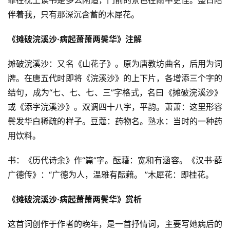
伴着我，只有那深沉含蓄的木犀花。
《摊破浣溪沙·病起萧萧两鬓华》注解
摊破浣溪沙：又名《山花子》。原为唐教坊曲名，后用为词
牌。在唐五代时即将《浣溪沙》的上下片，各增添三个字的
结句，成为“七、七、七、三”字格式，名曰《摊破浣溪沙》
或《添字浣溪沙》。双调四十八字，平韵。萧萧：这里形容
鬓发华白稀疏的样子。豆蔻：药物名。熟水：当时的一种药
用饮料。
书：《历代诗余》作“篇”字。酝藉：宽和有涵容。《汉书·薛
广德传》：“广德为人，温雅有酝藉。 ”木犀花：即桂花。
《摊破浣溪沙·病起萧萧两鬓华》赏析
这首词创作于作者的晚年，是一首抒情词，主要写她病后的