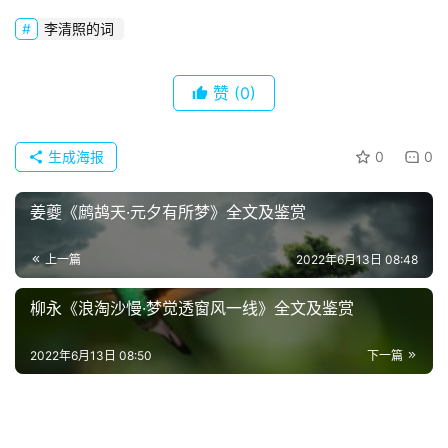
李清照的词
经
典
赞
(0)
歌
词
生成海报
0
0
古
今
姜夔《鹧鸪天·元夕有所梦》全文及鉴赏
诗
词
上一篇
2022年6月13日 08:48
常
柳永《浪淘沙慢·梦觉透窗风一线》全文及鉴赏
登录
注册
用
贺
2022年6月13日 08:50
下一篇
词
网