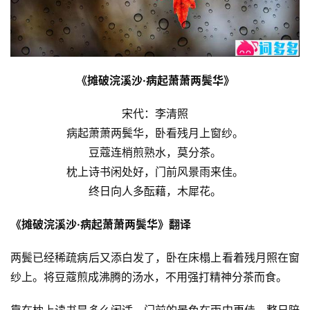
《摊破浣溪沙·病起萧萧两鬓华》
宋代：李清照
病起萧萧两鬓华，卧看残月上窗纱。
豆蔻连梢煎熟水，莫分茶。
枕上诗书闲处好，门前风景雨来佳。
终日向人多酝藉，木犀花。
《摊破浣溪沙·病起萧萧两鬓华》翻译
两鬓已经稀疏病后又添白发了，卧在床榻上看着残月照在窗
纱上。将豆蔻煎成沸腾的汤水，不用强打精神分茶而食。
靠在枕上读书是多么闲适，门前的景色在雨中更佳。整日陪