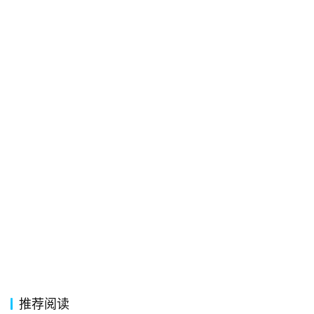
络
热
词
电
影
台
词
其
他
词
语
推荐阅读