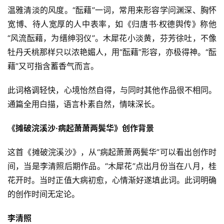
温雅清淡的风度。“酝藉”一词，常用来形容学问渊深、胸怀
宽博、待人宽厚的人中表率，如《归唐书·权德舆传》称他
“风流酝藉，为缙绅羽仪”。木犀花小淡黄，芬芳徐吐，不像
牡丹夭桃那样只以浓艳媚人，用“酝藉”形容，亦极得神。“酝
藉”又可指含蓄香气而言。
此词格调轻快，心境怡然自得，与同时其他作品很不相同。
通篇全用白描，语言朴素自然，情味深长。
《摊破浣溪沙·病起萧萧两鬓华》创作背景
这首《摊破浣溪沙》，从“病起萧萧两鬓华”可以看出创作时
间，当是李清照后期作品。“木犀花”点出月份当在八月，桂
花开时。当时正值大病初愈，心情渐好遂填此词。此词明确
的创作时间无定论。
李清照