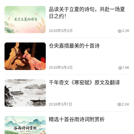
品读关于立夏的诗句，共赴一场夏
日之约！
2026年5月3日
2.2K
仓央嘉措最美的十首诗
2026年5月3日
1.9K
千年奇文《寒窑赋》原文及翻译
2026年5月1日
2.0K
精选十首谷雨诗词附赏析