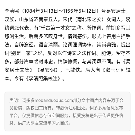
李清照（1084年3月13日～1155年5月12日）号易安居士，
汉族，山东省济南章丘人。宋代（南北宋之交）女词人，婉
约词派代表，有“千古第一才女”之称。所作词，前期多写其
悠闲生活，后期多悲叹身世，情调感伤。形式上善用白描手
法，自辟途径，语言清丽。论词强调协律，崇尚典雅，提出
词“别是一家”之说，反对以作诗文之法作词。能诗，留存不
多，部分篇章感时咏史，情辞慷慨，与其词风不同。有《易
安居士文集》《易安词》，已散佚。后人有《漱玉词》辑
本。今有《李清照集校注》。
首
页
声明：词多多mobanduoduo.com部分文字图片内容来源于会
员投稿，版权归其所有，转载请注明出处。词多多系信息发布
好
平台，仅提供信息存储空间服务，接受投稿是出于传递更多信
词
息、供广大网友交流学习之目的。
好
句