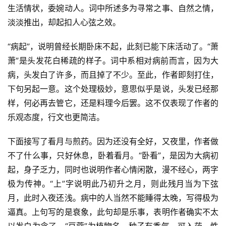
生活情状，委婉动人。词中所述多为寻常之事、自然之情，
淡淡推出，却起扣人心弦之效。
“病起”，说明曾经长期卧床不起，此刻已能下床活动了。“萧
萧”是头发花白稀疏的样子。词中系相对病前而言，因为大
病，头发白了许多，而且掉了不少。至此，作者即刻打住，
下句另起一意。这个处理极妙，意思似乎是说，头发已经那
样，何必再去管它，还是料理今后罢。这不仅表现了作者的
乐观态度，行文也更简洁。
下面接写了看月与煎药。因为还没有全好，又夜里，作者做
不了什么事，只好休息，卧着看月。“卧看”，是因为大病初
起，身子乏力，同时也说明作者心情闲散，漫不经心，两字
极为传神。“上”字说明此乃初升之月，则此残月当为下弦
月，此时入夜还浅。病中的人当然不能睡得太晚，写得极为
逼真。上句写的是衰象，此句却是乐事，表明作者确实不太
以发白为念了。“豆蔻”为植物名，种子有香气，可入药，性