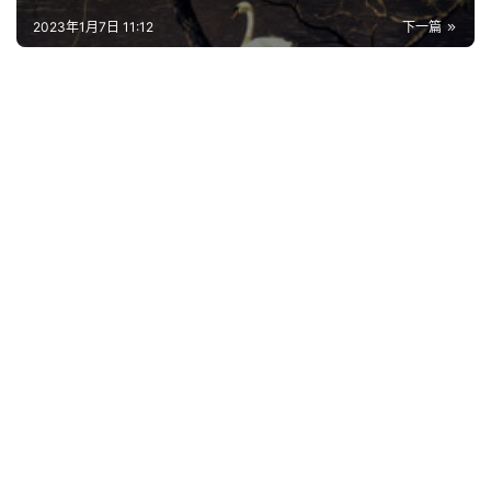
古
2023年1月7日 11:12
下一篇
今
诗
词
常
登录
注册
用
贺
词
网
络
热
词
电
影
台