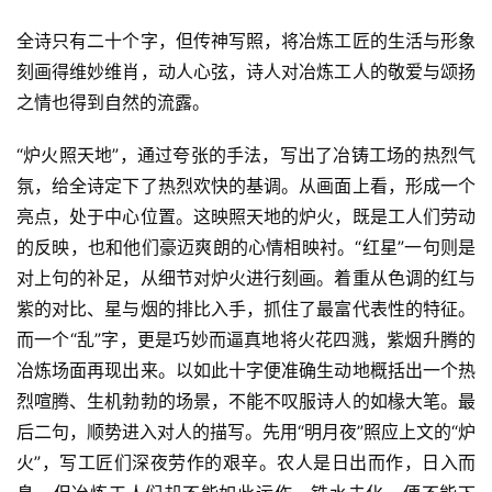
全诗只有二十个字，但传神写照，将冶炼工匠的生活与形象
刻画得维妙维肖，动人心弦，诗人对冶炼工人的敬爱与颂扬
之情也得到自然的流露。
“炉火照天地”，通过夸张的手法，写出了冶铸工场的热烈气
氛，给全诗定下了热烈欢快的基调。从画面上看，形成一个
亮点，处于中心位置。这映照天地的炉火，既是工人们劳动
的反映，也和他们豪迈爽朗的心情相映衬。“红星”一句则是
对上句的补足，从细节对炉火进行刻画。着重从色调的红与
紫的对比、星与烟的排比入手，抓住了最富代表性的特征。
而一个“乱”字，更是巧妙而逼真地将火花四溅，紫烟升腾的
冶炼场面再现出来。以如此十字便准确生动地概括出一个热
烈喧腾、生机勃勃的场景，不能不叹服诗人的如椽大笔。最
后二句，顺势进入对人的描写。先用“明月夜”照应上文的“炉
火”，写工匠们深夜劳作的艰辛。农人是日出而作，日入而