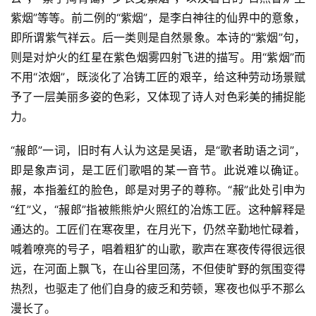
紫烟”等等。前二例的“紫烟”，是李白神往的仙界中的意象，
即所谓紫气祥云。后一类则是自然景象。本诗的“紫烟”句，
则是对炉火的红星在紫色烟雾四射飞进的描写。用“紫烟”而
不用“浓烟”，既淡化了冶铸工匠的艰辛，给这种劳动场景赋
予了一层美丽多姿的色彩，又体现了诗人对色彩美的捕捉能
力。
“赧郎”一词，旧时有人认为这是吴语，是“歌者助语之词”，
即是象声词，是工匠们歌唱的某一音节。此说难以确证。
赧，本指羞红的脸色，郎是对男子的尊称。“赧”此处引申为
“红”义，“赧郎”指被熊熊炉火照红的冶炼工匠。这种解释是
通达的。工匠们在寒夜里，在月光下，仍然辛勤地忙碌着，
喊着嘹亮的号子，唱着粗犷的山歌，歌声在寒夜传得很远很
远，在河面上飘飞，在山谷里回荡，不但使旷野的氛围变得
热烈，也驱走了他们自身的疲乏和劳顿，寒夜也似乎不那么
漫长了。