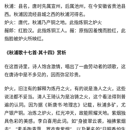
秋浦：县名，唐时先属宣州，后属池州，在今安徽省贵池县
西。秋浦因流经县城之西的秋浦河得名。
炉火：唐代，秋浦乃产铜之地。此指炼铜之炉火
赧郎：红脸汉。此指炼铜工人。赧：原指因羞愧而脸红，此
指脸被炉火所映红。
《秋浦歌十七首·其十四》赏析
在这首诗里，诗人饱含激情，唱出了一曲劳动者的颂歌，这
在唐诗中是不多见的，因而弥足珍贵。
炉火，旧注有的解释为炼丹之火，有的说是渔人之火，这些
说法都不妥当。清人王琦认为是冶铸之火，这个看法得到普
遍的认同。因为据《新唐书·地理志》记载，秋浦多矿，尤
产银产铜。冶炼之炉火，红光冲天，故能照耀天地。紫烟独
具色彩的美感。李白喜用此词。如“身披翠云裘，袖拂紫烟
去”，“素手掏青霭，罗衣曳紫烟”，以及著名的“日照香炉生