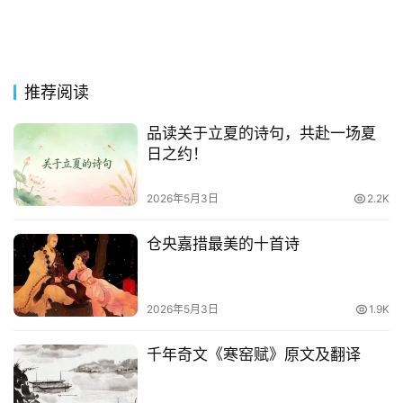
词
其
他
推荐阅读
词
语
品读关于立夏的诗句，共赴一场夏
日之约！
2026年5月3日
2.2K
仓央嘉措最美的十首诗
2026年5月3日
1.9K
千年奇文《寒窑赋》原文及翻译