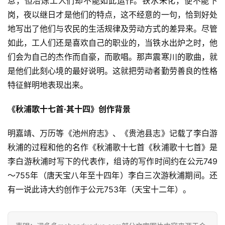
息，但冶炼工人们却不能如此运作。铁水未化，便不能下
岗，夜以继日才是他们的特点，这不经意的一句，恰到好处
地写出了他们与农民的生活规律及劳动方式的差异来。尽管
如此，工人们还是喜欢自己的职业的，当铁水出炉之时，他
们会为自己的杰作而自豪，而歌唱。那声震寒川的歌曲，就
是他们此刻心境的最好说明。这就把劳动者勤劳善良的性格
特征鲜明地表现出来。
《秋浦歌十七首·其十四》创作背景
明嘉靖、万历等《池州府志》、《贵池县志》记载了李白游
秋浦的过程和他的名作《秋浦歌十七首《秋浦歌十七首》是
李白游秋浦时写下的代表作，组诗的写作时间约在公元749
～755年（唐天宝八年至十四年）李白三次游秋浦期间。还
有一说此诗大约创作于公元753年（天宝十二年）。