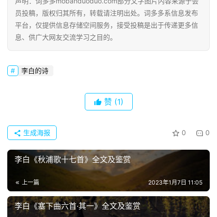
声明：词多多mobanduoduo.com部分文字图片内容来源于会
员投稿，版权归其所有，转载请注明出处。词多多系信息发布
平台，仅提供信息存储空间服务，接受投稿是出于传递更多信
息、供广大网友交流学习之目的。
首
李白的诗
页
好
赞
(1)
词
好
句
生成海报
0
0
李白《秋浦歌十七首》全文及鉴赏
经
典
歌
上一篇
2023年1月7日 11:05
词
李白《塞下曲六首·其一》全文及鉴赏