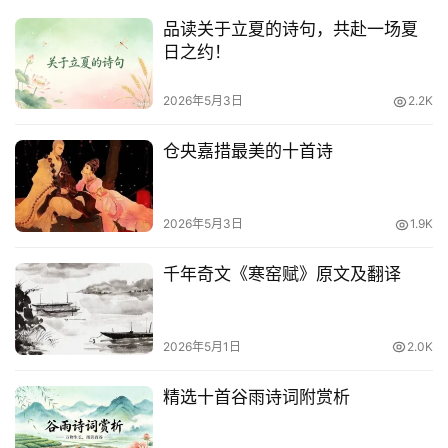
品读关于立夏的诗句，共赴一场夏
日之约！
2026年5月3日
2.2K
仓央嘉措最美的十首诗
2026年5月3日
1.9K
千年奇文《寒窑赋》原文及翻译
2026年5月1日
2.0K
精选十首谷雨诗词附赏析