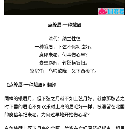
点绛唇·一种蛾眉
清代：纳兰性德
一种蛾眉，下弦不似初弦好。
庾郎未老，何事伤心早？
素壁斜辉，竹影横窗扫。
空房悄，乌啼欲晓，又下西楼了。
《点绛唇·一种蛾眉》翻译
同样的蛾眉月，但下弦之月就不如上弦月好。就像那愁苦之
时下垂的眉毛不如欢乐时上弯的眉毛好一样。被滞留在北国
的庾信年纪未老，为何过早地开始伤心呢？
白色墙壁上落下月亮的余晖，竹影在窗棂间轻轻摇曳。相思