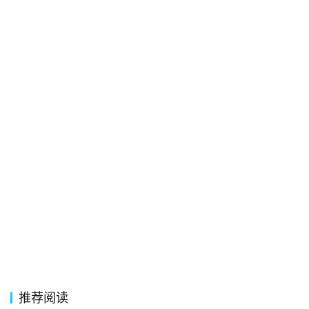
络
热
词
电
影
台
词
其
他
词
语
推荐阅读