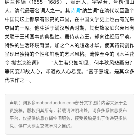
纳兰性德（1655－1685），满洲人，字容若，号楞伽山
人，清代最著名词人之一。其
诗词
“纳兰词”在清代以至整个
中国词坛上都享有很高的声誉，在中国文学史上也占有光采
夺目的一席。他生活于满汉融合时期，其贵族家庭兴衰具有
关联于王朝国事的典型性。虽侍从帝王，却向往经历平淡。
特殊的生活环境背景，加之个人的超逸才华，使其诗词创作
呈现出独特的个性和鲜明的艺术风格。流传至今的《木兰花
令·拟古决绝词》——“人生若只如初见，何事秋风悲画扇？
等闲变却故人心，却道故人心易变。”富于意境，是其众多
代表作之一。
首
页
声明：词多多mobanduoduo.com部分文字图片内容来源于会
员投稿，版权归其所有，转载请注明出处。词多多系信息发布
好
平台，仅提供信息存储空间服务，接受投稿是出于传递更多信
词
息、供广大网友交流学习之目的。
好
句