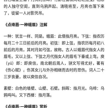
的人独守空闺，直到乌鸦声起、清晓将至，月亮也落下来
了，徒留一人对影凭吊。
《点绛唇·一种蛾眉》注解
一种：犹言一样、同是。蛾眉：此借指月亮。下弦：指农历
每月二十三日前后的月亮。初弦：即上弦，指农历每月初八
前后的月亮，其时月如弓弦，故称。古人以蛾眉代指女人的
眉毛，又以上弦、下弦之月代指女人的眉毛下垂或上弯。庾
（yǔ）郎：即庾信，南北朝后周人，骈文写得尤好，著有
《伤心赋》，伤其女儿与外孙相继而去时的悲伤。词人二十
三岁丧妻，故以庾信自况。
素壁：白色的墙壁、山壁、石壁。斜晖：指月光。乌啼：乌
鸦鸣叫。又下西楼：指月落。
《点绛唇·一种蛾眉》赏析