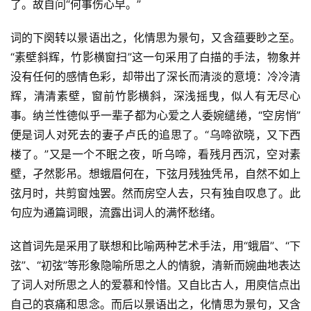
了。故自问“何事伤心早。”
词的下阕转以景语出之，化情思为景句，又含蕴要眇之至。
“素壁斜辉，竹影横窗扫”这一句采用了白描的手法，物象并
没有任何的感情色彩，却带出了深长而清淡的意境：冷冷清
辉，清清素壁，窗前竹影横斜，深浅摇曳，似人有无尽心
事。纳兰性德似乎一辈子都为心爱之人委婉缱绻，“空房悄”
便是词人对死去的妻子卢氏的追思了。“乌啼欲晓，又下西
楼了。”又是一个不眠之夜，听乌啼，看残月西沉，空对素
壁，孑然影吊。想蛾眉何在，下弦月残独凭吊，自然不如上
弦月时，共剪窗烛罢。然而房空人去，只有独自叹息了。此
句应为通篇词眼，流露出词人的满怀愁绪。
这首词先是采用了联想和比喻两种艺术手法，用“蛾眉”、“下
弦”、“初弦”等形象隐喻所思之人的情貌，清新而婉曲地表达
了词人对所思之人的爱慕和怜惜。又自比古人，用庾信点出
自己的哀痛和思念。而后以景语出之，化情思为景句，又含