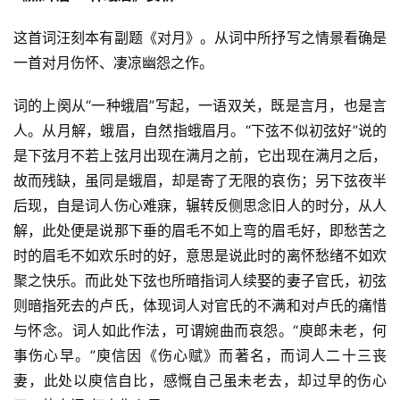
这首词汪刻本有副题《对月》。从词中所抒写之情景看确是
一首对月伤怀、凄凉幽怨之作。
词的上阕从“一种蛾眉”写起，一语双关，既是言月，也是言
人。从月解，蛾眉，自然指蛾眉月。“下弦不似初弦好”说的
是下弦月不若上弦月出现在满月之前，它出现在满月之后，
故而残缺，虽同是蛾眉，却是寄了无限的哀伤；另下弦夜半
后现，自是词人伤心难寐，辗转反侧思念旧人的时分，从人
解，此处便是说那下垂的眉毛不如上弯的眉毛好，即愁苦之
时的眉毛不如欢乐时的好，意思是说此时的离怀愁绪不如欢
聚之快乐。而此处下弦也所暗指词人续娶的妻子官氏，初弦
则暗指死去的卢氏，体现词人对官氏的不满和对卢氏的痛惜
与怀念。词人如此作法，可谓婉曲而哀怨。“庾郎未老，何
事伤心早。”庾信因《伤心赋》而著名，而词人二十三丧
妻，此处以庾信自比，感慨自己虽未老去，却过早的伤心