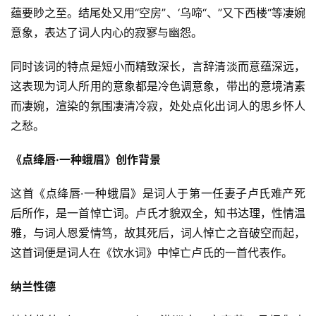
蕴要眇之至。结尾处又用“空房”、‘乌啼“、”又下西楼“等凄婉
意象，表达了词人内心的寂寥与幽怨。
同时该词的特点是短小而精致深长，言辞清淡而意蕴深远，
这表现为词人所用的意象都是冷色调意象，带出的意境清素
而凄婉，渲染的氛围凄清冷寂，处处点化出词人的思乡怀人
之愁。
《点绛唇·一种蛾眉》创作背景
这首《点绛唇·一种蛾眉》是词人于第一任妻子卢氏难产死
后所作，是一首悼亡词。卢氏才貌双全，知书达理，性情温
雅，与词人恩爱情笃，故其死后，词人悼亡之音破空而起，
这首词便是词人在《饮水词》中悼亡卢氏的一首代表作。
纳兰性德