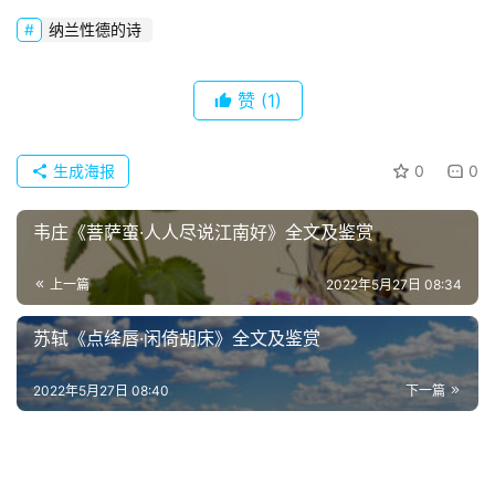
纳兰性德的诗
经
典
赞
(1)
歌
词
生成海报
0
0
古
今
韦庄《菩萨蛮·人人尽说江南好》全文及鉴赏
诗
词
上一篇
2022年5月27日 08:34
常
苏轼《点绛唇·闲倚胡床》全文及鉴赏
登录
注册
用
贺
2022年5月27日 08:40
下一篇
词
网