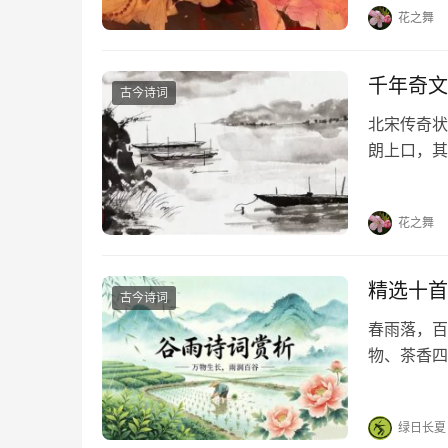
花之舞
千年奇文
古今诗词
北宋传奇状
朗上口，其
云，人有旦
程，无骑不
花之舞
精选十首
古今诗词
春雨落，百
物、茶香四
新生机。分
人间丰盈吧
绿日长夏