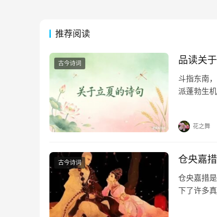
推荐阅读
品读关于
古今诗词
斗指东南，
派蓬勃生机
凝于笔端，
句，在墨香
花之舞
仓央嘉措
古今诗词
仓央嘉措是
下了许多真
首情诗，喜
《那一世》