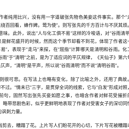
作者纯用比兴，没有用一字道破张先物色美妾这件事实。那个“
来绕百回看，蜂作婢。莺为使”。则写张先的千方百计与不厌其烦
味。此外，说出“人与化工俱不易”这样的冷唆语，对“谷雨清明
本来是鲜花盛开的时候，然而这个季节却看不到花，体现了作者这
易”，表现于“走马”来探，在“屈指”计算哪天是清明和谷雨。化
谷雨”于“清明”之前，是为了适应词的平仄规律，《天仙子》第六
仄声，“清明”是平声，所以说“谷雨清明”而不说“清明谷雨”。
则很可悲。在写法上也略有变化，除了比喻之外，还用了典故
不过。“情未已”三字，是贯穿全词的线索，它与“白发”形成对照
承前句，固然写出张先买妾如愿之事，也暗含作者对鲜花受摧折
意象，略带悲剧色彩，似乎更鲜明地表现了作者对受害女子的深切同
的讽刺力量。
翁剪去，糟蹋了花。上片写人们盼花开的心切，下片写花被糟蹋