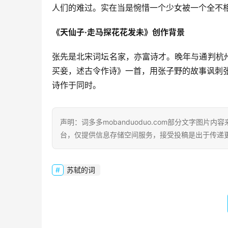
人们的难过。实在当是惋惜一个少女被一个全不
《天仙子·走马探花花发未》创作背景
张先是北宋词坛名家，亦富诗才。晚年与通判杭
买妾，述古令作诗》一首，用张子野的故事讽刺张
诗作于同时。
声明：词多多mobanduoduo.com部分文字图
台，仅提供信息存储空间服务，接受投稿是出于传递
苏轼的词