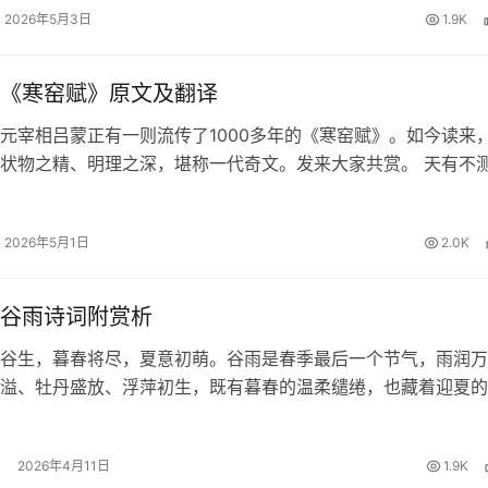
2026年5月3日
1.9K
《寒窑赋》原文及翻译
元宰相吕蒙正有一则流传了1000多年的《寒窑赋》。如今读来
状物之精、明理之深，堪称一代奇文。发来大家共赏。 天有不
夕祸福。蜈蚣百足，行不及蛇；雄鸡两翼，飞不过鸦。马有千里
能自往；人有冲天之志…
2026年5月1日
2.0K
谷雨诗词附赏析
谷生，暮春将尽，夏意初萌。谷雨是春季最后一个节气，雨润万
溢、牡丹盛放、浮萍初生，既有暮春的温柔缱绻，也藏着迎夏的
享十首经典的谷雨诗词及赏析，一起在诗意中品味暮春之美、体
！ 1、《咏廿四气诗·谷雨三…
2026年4月11日
1.9K