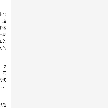
走马
。这
”这
一现
工的
句的
。以
，同
的惋
情，
以后