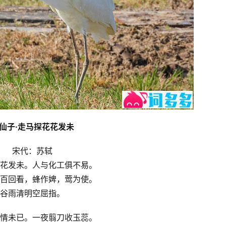
仙子·走马探花花发未
宋代：苏轼
花发未。人与化工俱不易。
百回看，蜂作婢，莺为使。
谷雨清明空屈指。
情未已。一夜翦刀收玉蕊。