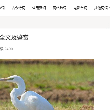
歌词
古今诗词
常用贺词
网络热词
电影台词
其他词语
》全文及鉴赏
读 2409