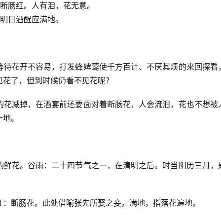
断肠红。人有泪，花无意。
明日酒醒应满地。
等待花开不容易，打发蜂婢莺使千方百计、不厌其烦的来回探看
见花了，但到时候仍看不见花呢？
的花减掉，在酒宴前还要面对着断肠花，人会流泪，花也不想被
一地。
的鲜花。谷雨：二十四节气之一，在清明之后。时当阴历三月，
红：断肠花。此处借喻张先所娶之妾。满地，指落花遍地。