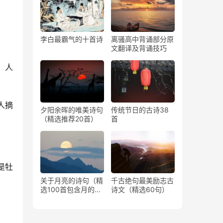
李白最霸气的十首诗
离骚高中背诵部分原
文翻译及背诵技巧
，人
人摘
夕阳余晖的唯美诗句
传统节日的古诗38
（精选推荐20首）
首
是牡
关于月亮的诗句（精
千古绝句最美励志古
选100首包含月的古
诗文（精选60句）
诗）