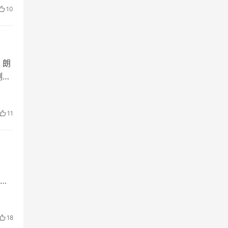
10
，朗
测风
之
11
清
会
18