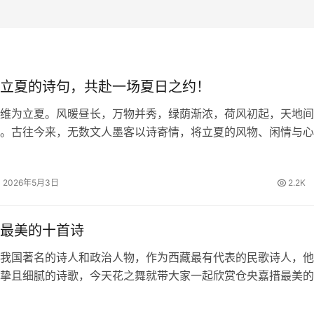
立夏的诗句，共赴一场夏日之约！
维为立夏。风暖昼长，万物并秀，绿荫渐浓，荷风初起，天地间
。古往今来，无数文人墨客以诗寄情，将立夏的风物、闲情与心
留下一首首清丽隽永的诗篇。今日，我们一同品读关于立夏的诗
里遇见最美的初夏。 四时天气…
2026年5月3日
2.2K
最美的十首诗
我国著名的诗人和政治人物，作为西藏最有代表的民歌诗人，他
挚且细腻的诗歌，今天花之舞就带大家一起欣赏仓央嘉措最美的
欢仓央嘉措的朋友一起来赏析品读。 仓央嘉措最美的十首诗 1
 那一刻，我升起风马，不…