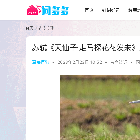
首页
好词好句
经典
首页
古今诗词
苏轼《天仙子·走马探花花发未
深海巨狗
•
2023年2月23日 10:52
•
古今诗词
•
阅