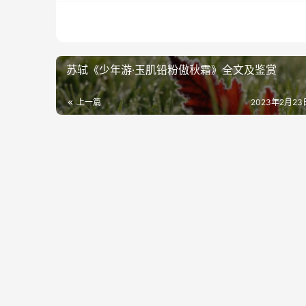
苏轼《少年游·玉肌铅粉傲秋霜》全文及鉴赏
上一篇
2023年2月23日