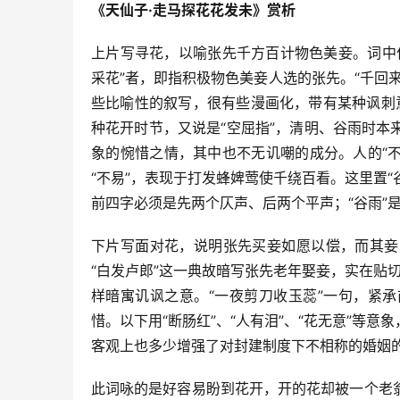
《天仙子·走马探花花发未》赏析
上片写寻花，以喻张先千方百计物色美妾。词中
采花”者，即指积极物色美妾人选的张先。“千回
些比喻性的叙写，很有些漫画化，带有某种讽刺意
种花开时节，又说是“空屈指”，清明、谷雨时
象的惋惜之情，其中也不无讥嘲的成分。人的“不
“不易”，表现于打发蜂婢莺使千绕百看。这里置“
前四字必须是先两个仄声、后两个平声；“谷雨”是
下片写面对花，说明张先买妾如愿以偿，而其妾
“白发卢郎”这一典故暗写张先老年娶妾，实在贴切
样暗寓讥讽之意。“一夜剪刀收玉蕊”一句，紧
惜。以下用“断肠红”、“人有泪”、“花无意”等
客观上也多少增强了对封建制度下不相称的婚姻
此词咏的是好容易盼到花开，开的花却被一个老