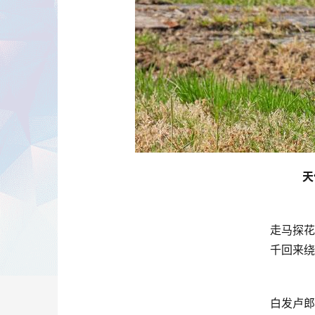
天
走马探花
千回来绕
白发卢郎