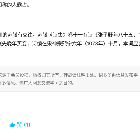
相称的人霸占。
州的苏轼有交往。苏轼《诗集》卷十一有诗《张子野年八十五，
先晚年买妾，诗编在宋神宗熙宁六年（1073年）十月，本词应
片内容来源于会员投稿，版权归其所有，转载请注明出处。词多多系信息发布平
更多信息、供广大网友交流学习之目的。
赞
(1)