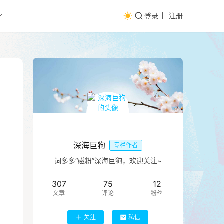
登录
注册
深海巨狗
专栏作者
词多多“磁粉”深海巨狗，欢迎关注~
307
75
12
文章
评论
粉丝
关注
私信