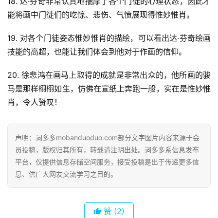
18. 达·芬奇非常认真地揣摩了各个门徒的心理状态，因此才
能将画中门徒们的吃惊、悲伤、气愤展现得惟妙惟肖。
19. 对各个门徒姿态惟妙惟肖的描绘，可以看出达·芬奇绘画
技能的高超，也能让我们体会到他对于作画的信仰。
20. 徐悲鸿在画马上取得的成就是非常出众的，他所画的骏
马是那样栩栩如生，仿佛在宣纸上奔跑一般，实在是惟妙惟
肖，令人赞叹！
声明：词多多mobanduoduo.com部分文字图片内容来源于会
员投稿，版权归其所有，转载请注明出处。词多多系信息发布
平台，仅提供信息存储空间服务，接受投稿是出于传递更多信
息、供广大网友交流学习之目的。
赞
(2)