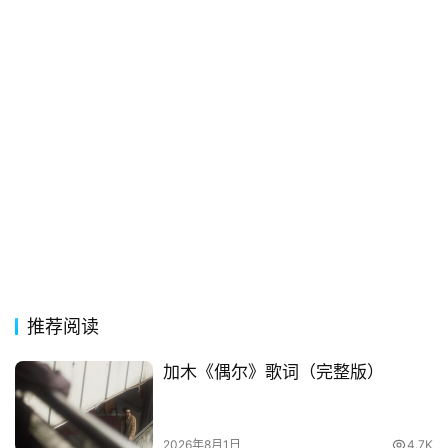
典
歌
词
古
今
诗
词
常
登录
注册
用
贺
词
推荐阅读
加木《偶尔》歌词（完整版）
网
络
热
词
2026年8月1日
4.7K