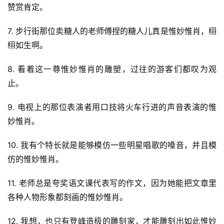
赞赏肯定。
7. 步行街那位卖糖人的老师傅捏的糖人儿真是惟妙惟肖，栩
栩如生啊。
8. 看着这一尊惟妙惟肖的雕塑，过往的游客们都叹为观
止。
9. 电视上的那位表演者用口技将火车行进的声音表演的惟
妙惟肖。
10. 我有个特长就是能够模仿一些明星唱歌的嗓音，并且模
仿的惟妙惟肖。
11. 老师总是夸奖语文课代表写的作文，因为她能把文章里
各种人物形象都刻画的惟妙惟肖。
12. 我想，也只有登峰造极的雕刻家，才能雕刻出如此惟妙