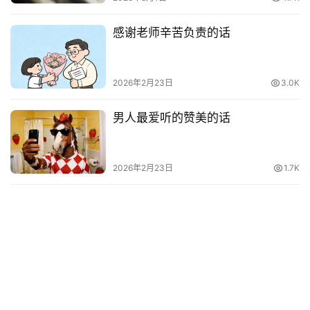
感谢老师辛苦负责的话
电
影
台
2026年2月23日
3.0K
词
男人最爱听的赞美的话
其
他
词
2026年2月23日
1.7K
语