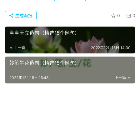
生成海报
0
0
亭亭玉立造句（精选15个例句）
上一篇
2022年12月15日 14:30
妙笔生花造句（精选15个例句）
首
2022年12月15日 16:48
下一篇
页
好
词
好
句
经