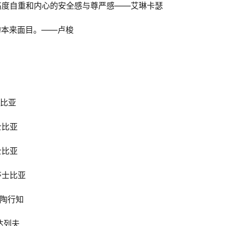
的高度自重和内心的安全感与尊严感——艾琳卡瑟
的本来面目。——卢梭
士比亚
士比亚
士比亚
莎士比亚
―陶行知
达列夫