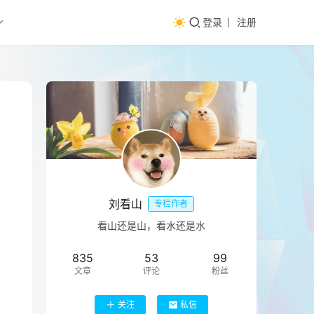
登录
注册
刘看山
专栏作者
看山还是山，看水还是水
835
53
99
文章
评论
粉丝
关注
私信