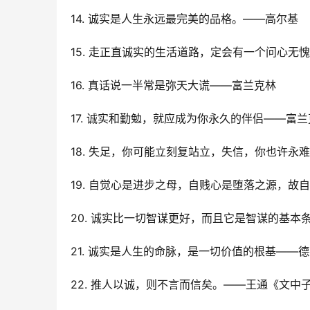
14. 诚实是人生永远最完美的品格。——高尔基
15. 走正直诚实的生活道路，定会有一个问心无
16. 真话说一半常是弥天大谎――富兰克林
17. 诚实和勤勉，就应成为你永久的伴侣——富
18. 失足，你可能立刻复站立，失信，你也许永
19. 自觉心是进步之母，自贱心是堕落之源，
20. 诚实比一切智谋更好，而且它是智谋的基本
21. 诚实是人生的命脉，是一切价值的根基——
22. 推人以诚，则不言而信矣。――王通《文中子