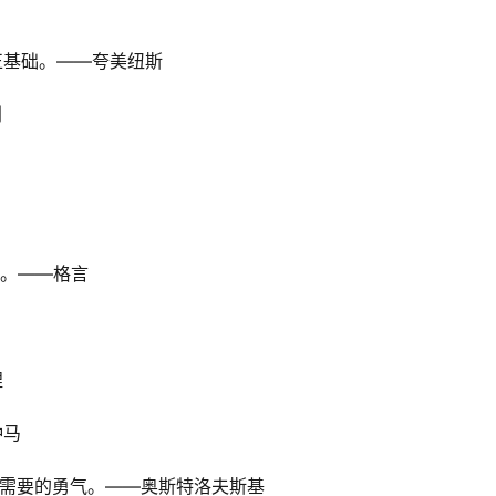
正基础。——夸美纽斯
利
严。――格言
涅
仲马
人需要的勇气。——奥斯特洛夫斯基