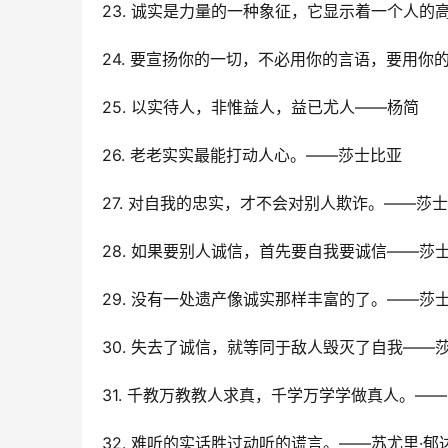
23. 诚实是力量的一种象征，它显示着一个人
24. 要宣扬你的一切，不必用你的言语，要用你
25. 以实待人，非惟益人，益已尤人——杨简
26. 老老实实最能打动人心。——莎士比亚
27. 对自我的忠实，才不会对别人欺诈。——莎
28. 如果要别人诚信，首先要自我要诚信――莎
29. 没有一处遗产像诚实那样丰富的了。——莎
30. 失去了诚信，就等同于敌人毁灭了自我――
31. 千教万教教人求真，千学万学学做真人。―
32. 难听的实话胜过动听的谎言。——苏尤里·郁