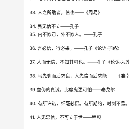
33. 人之所助者，信也――《周易》
34. 民无信不立――孔子
35. 内不欺己，外不欺人。——孔子
36. 言必信，行必果。――孔子《论语·子路》
37. 人而无信，不知其可也。――孔子《论语·为
38. 马先驯而后求良，人先信而后求能――《准
39 虚伪的真诚，比魔鬼更可怕——泰戈尔
40. 有所许诺，纤毫必偿。有所期约，时刻不易
41. 人无忠信，不可立于世——程颐