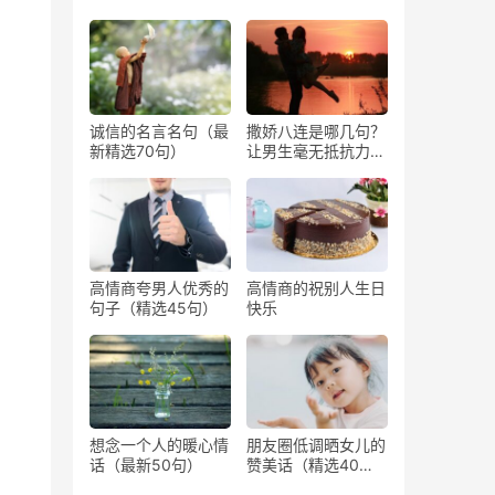
诚信的名言名句（最
撒娇八连是哪几句？
新精选70句）
让男生毫无抵抗力撒
娇的话
高情商夸男人优秀的
高情商的祝别人生日
句子（精选45句）
快乐
想念一个人的暖心情
朋友圈低调晒女儿的
话（最新50句）
赞美话（精选40
句）