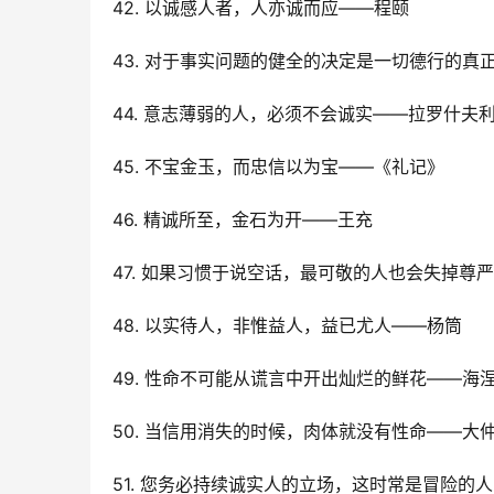
42. 以诚感人者，人亦诚而应——程颐
43. 对于事实问题的健全的决定是一切德行的真
44. 意志薄弱的人，必须不会诚实――拉罗什夫
45. 不宝金玉，而忠信以为宝――《礼记》
46. 精诚所至，金石为开——王充
47. 如果习惯于说空话，最可敬的人也会失掉尊
48. 以实待人，非惟益人，益已尤人――杨筒
49. 性命不可能从谎言中开出灿烂的鲜花――海
50. 当信用消失的时候，肉体就没有性命――大
51. 您务必持续诚实人的立场，这时常是冒险的