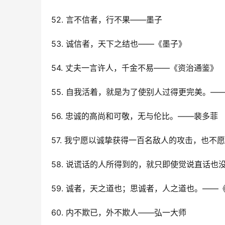
52. 言不信者，行不果――墨子
53. 诚信者，天下之结也――《墨子》
54. 丈夫一言许人，千金不易――《资治通鉴》
55. 自我活着，就是为了使别人过得更完美。―
56. 忠诚的高尚和可敬，无与伦比。——裴多菲
57. 我宁愿以诚挚获得一百名敌人的攻击，也
58. 说谎话的人所得到的，就只即使觉说直话也
59. 诚者，天之道也；思诚者，人之道也。――
60. 内不欺已，外不欺人——弘一大师