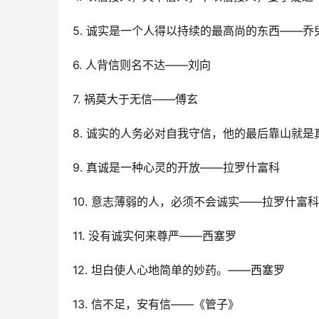
5. 诚实是一个人得以持续的最高尚的东西——乔
6. 人背信则名不达——刘向
7. 祸莫大于无信――傅玄
8. 诚实的人务必对自我守信，他的最后靠山就是
9. 真诚是一种心灵的开放――拉罗什富科
10. 意志薄弱的人，必须不会诚实——拉罗什富科
11. 没有诚实何来尊严——西塞罗
12. 坦白使人心地简单的妙药。——西塞罗
13. 信不足，安有信――《管子》