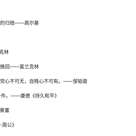
愧的归宿——高尔基
兰克林
难挽回――富兰克林
故自觉心不可无，自贱心不可有。——邹韬奋
条件。——康德《持久和平》
德莱塞
·周公》