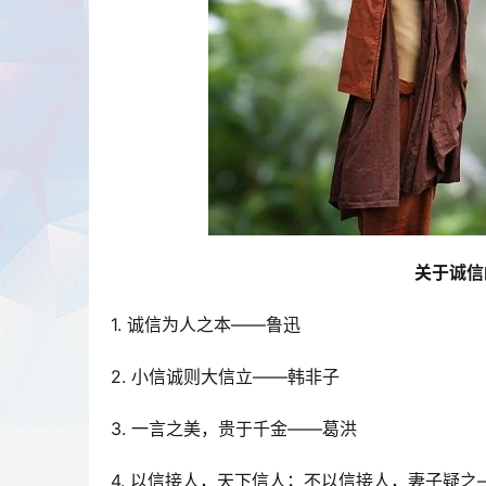
关于诚信
1. 诚信为人之本――鲁迅
2. 小信诚则大信立――韩非子
3. 一言之美，贵于千金――葛洪
4. 以信接人，天下信人；不以信接人，妻子疑之