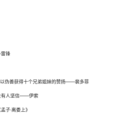
―雷锋
不愿以伪善获得十个兄弟姐妹的赞扬――裴多菲
没有人坚信――伊索
《孟子·离娄上》