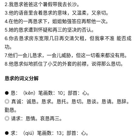
2.我恳求爸爸这个暑假带我去长沙。
3.他的语音里含着恳求的意味，又温柔，又亲切。
4.在他的一再恳求下，姐姐勉强答应再帮他一次。
5.她的恳求遭到怀疑和再三的坚决的否认。
6.你去恳求房东宽限几日再交清欠租，但我拿不准 能否成
功。
7.他们一会儿恳求，一会儿威胁，但这一切看来都没有用。
8.他恳求似地抓住了小艾的外套的前襟，说得那么恳切。
恳求的词义分解
● 恳：（kěn）笔画数：10；部首：心。
◎ 真诚：诚恳。恳求。恳托。恳切。恳谈。恳请。恳辞。
勤恳。
◎ 请求：恳情。哀恳再三。
● 求：（qiú）笔画数：13；部首：心。