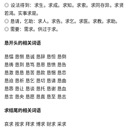
◎ 设法得到：求生。求成。求知。求索。求同存异。求贤
若渴。实事求是。
◎ 恳请，乞助：求人。求告。求乞。求医。求教。求助。
◎ 需要：需求。供过于求。
恳开头的相关词语
恳愊 恳恻 恳诚 恳辞 恳怛 恳倒
恳祷 恳到 恳笃 恳恩 恳愤 恳告
恳激 恳恳 恳苦 恳款 恳悃 恳恋
恳迫 恳祈 恳乞 恳切 恳请 恳曲
恳悫 恳让 恳谈 恳托 恳谢 恳血
恳言 恳央 恳愿 恳直 恳至 恳志
求结尾的相关词语
哀求 按求 拜求 博求 财求 采求