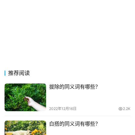
词
古
今
诗
词
常
登录
注册
用
推荐阅读
贺
词
拔除的同义词有哪些？
网
络
2022年12月16日
2.2K
热
词
白搭的同义词有哪些？