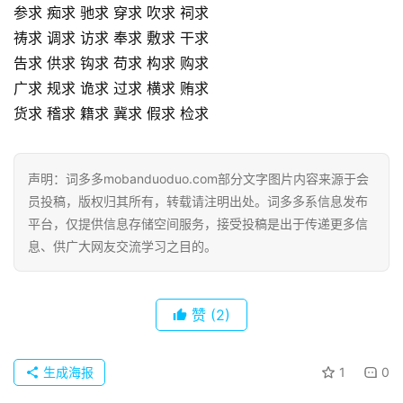
参求 痴求 驰求 穿求 吹求 祠求
祷求 调求 访求 奉求 敷求 干求
告求 供求 钩求 苟求 构求 购求
广求 规求 诡求 过求 横求 贿求
货求 稽求 籍求 冀求 假求 检求
声明：词多多mobanduoduo.com部分文字图片内容来源于会
员投稿，版权归其所有，转载请注明出处。词多多系信息发布
平台，仅提供信息存储空间服务，接受投稿是出于传递更多信
息、供广大网友交流学习之目的。
赞
(2)
生成海报
1
0