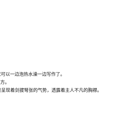
。
。
就可以一边泡热水澡一边写作了。
地方。
是呈现着剑拔弩张的气势，透露着主人不凡的胸襟。