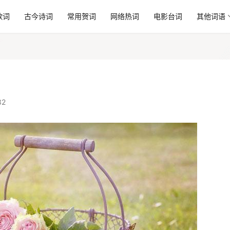
歌词
古今诗词
常用贺词
网络热词
电影台词
其他词语
32