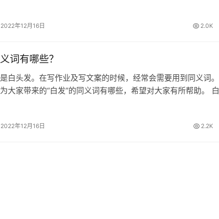
帮助。 白搭的同义词 白费、空费、枉费 白搭的拼音 [ bái dā 
…
2022年12月16日
2.0K
义词有哪些？
是白头发。在写作业及写文案的时候，经常会需要用到同义词。
为大家带来的“白发”的同义词有哪些，希望对大家有所帮助。 
发 白发的拼音 [ bái fà ] 白发的造句 1.我奶奶已经白发苍苍了。
2022年12月16日
2.2K