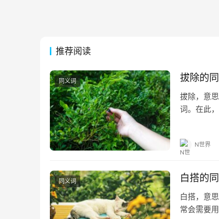
推荐阅读
拔除的同
同义词
拔除，意思
词。在此，
助。 拔除的
句 1.地里
N世界
白搭的同
同义词
白搭，意思
常会需要用