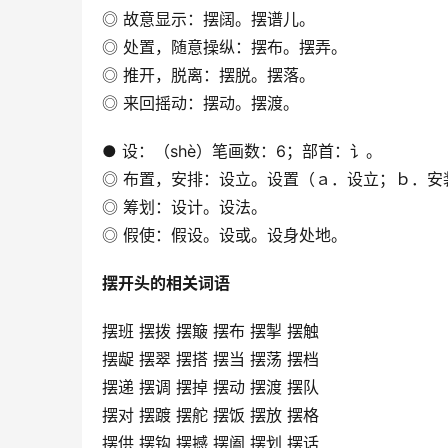
◎ 故意显示：摆阔。摆谱儿。
◎ 处置，随意操纵：摆布。摆弄。
◎ 推开，脱离：摆脱。摆落。
◎ 来回摇动：摆动。摆渡。
● 设：（shè）笔画数：6；部首：讠。
◎ 布置，安排：设立。设置（ａ．设立；ｂ．安
◎ 筹划：设计。设法。
◎ 假使：假设。设或。设身处地。
摆开头的相关词语
摆班 摆拨 摆簸 摆布 摆掣 摆触
摆龊 摆翠 摆搭 摆当 摆荡 摆档
摆递 摆调 摆掉 摆动 摆渡 摆队
摆对 摆踱 摆舵 摆饭 摆放 摆格
摆供 摆钩 摆撼 摆阖 摆划 摆话