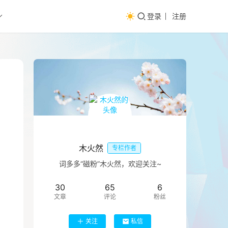
登录
注册
木火然
专栏作者
词多多“磁粉”木火然，欢迎关注~
30
65
6
文章
评论
粉丝
关注
私信