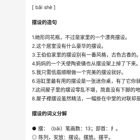
[ bǎi shè ]
摆设的造句
1.她形同花瓶，不过是家里的一个漂亮摆设。
2.这个居室没有什么豪华的摆设。
3.王伯伯家里的摆设别有一番风格，古色古香的
4.妈妈的一个天使陶瓷俑也从摆设架上掉了下来
5.我只需低眉顺眼做一个完美的摆设就好。
6.浴缸里最有用的摆设是一张迷你桌，有了它你
7.这间屋子里的摆设零乱不堪，简直没有下脚的
8.屋子裡摆设虽然精洁，一幅掛在中堂的对联却
摆设的词义分解
● 摆：（bǎi）笔画数：13；部首：扌。
◎ 陈列，安放：摆设。摆放。摆平。