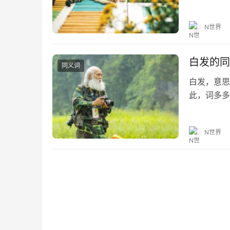
望对大家有所
白搭的造句
N世界
白发的同
同义词
白发，意思
此，词多多
的同义词 鹤
时光飞逝…
N世界