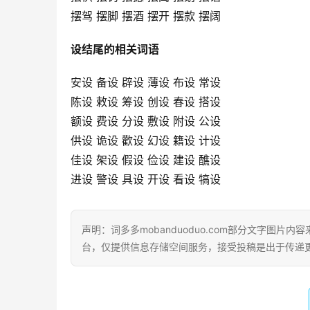
摆驾 摆脚 摆酒 摆开 摆款 摆阔
设结尾的相关词语
安设 备设 辟设 薄设 布设 常设
陈设 敕设 筹设 创设 春设 搭设
额设 费设 分设 敷设 附设 公设
供设 诡设 歡设 幻设 籍设 计设
佳设 架设 假设 俭设 建设 醮设
进设 警设 具设 开设 看设 犒设
声明：词多多mobanduoduo.com部分文字图
台，仅提供信息存储空间服务，接受投稿是出于传递