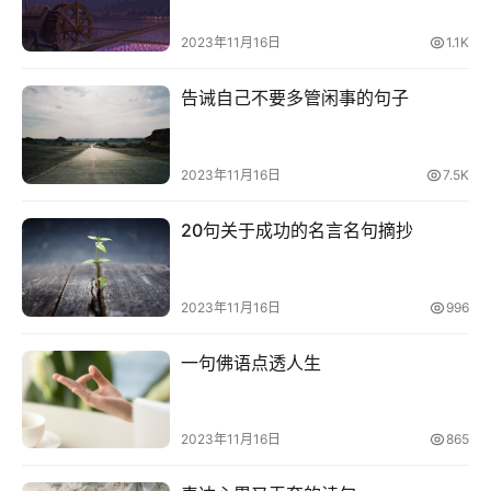
2023年11月16日
1.1K
网
络
告诫自己不要多管闲事的句子
热
词
2023年11月16日
7.5K
电
影
20句关于成功的名言名句摘抄
台
词
2023年11月16日
996
其
他
一句佛语点透人生
词
语
2023年11月16日
865