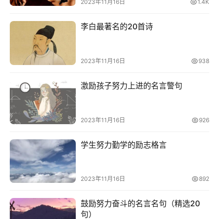
词
2023年11月16日
1.4K
好
句
李白最著名的20首诗
经
2023年11月16日
938
典
歌
激励孩子努力上进的名言警句
词
古
2023年11月16日
926
今
诗
学生努力勤学的励志格言
词
常
2023年11月16日
892
登录
注册
用
贺
鼓励努力奋斗的名言名句（精选20
词
句）