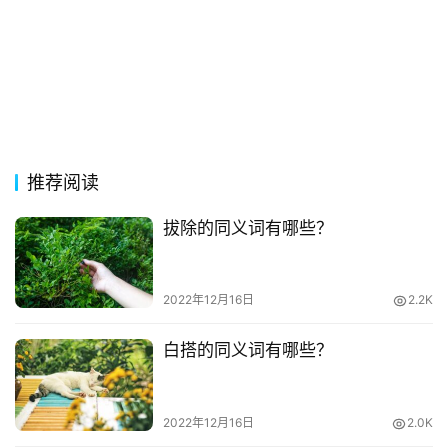
词
网
络
热
词
推荐阅读
电
拔除的同义词有哪些？
影
台
词
2022年12月16日
2.2K
其
白搭的同义词有哪些？
他
词
语
2022年12月16日
2.0K