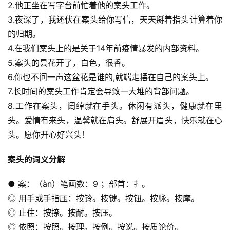
2.他正坐在写字台前忙着他的案头工作。
3.夜深了，我还伏在案头给你写信，天天掰着指头计算着你
的归期。
4.在我们案头上的是关于14年前疫情暴发的内部资料。
5.案头的昙花开了，白色，很香。
6.你也不问一声这盆花是谁的,就端走摆在自己的案头上。
7.长时间的案头工作肯定会导致一大堆的背部问题。
8.工作在案头，阔绰就在手头。休闲有派头，健康就在里
头。爱情有来头，温馨就在肩头。舒展开眉头，快乐就在心
头。愿你开心好兴头！
案头的词义分解
● 案：（àn）笔画数：9 ；部首：扌。
◎ 用手或手指压：按铃。按键。按钮。按脉。按摩。
◎ 止住：按捺。按耐。按压。
◎ 依照：按照。按理。按例。按说。按质论价。