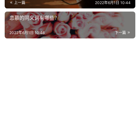
上一篇
2022年6月1日 10:44
好
词
恋慕的同义词有哪些？
好
句
2022年6月1日 10:46
下一篇
经
典
歌
词
古
今
诗
词
常
登录
注册
用
贺