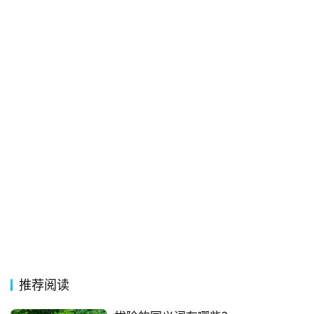
经
典
歌
词
古
今
诗
词
常
登录
注册
用
贺
词
推荐阅读
网
络