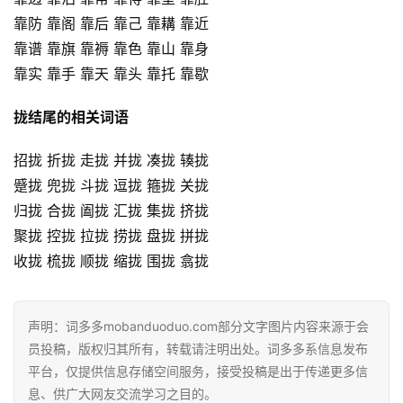
靠防 靠阁 靠后 靠己 靠耩 靠近
靠谱 靠旗 靠褥 靠色 靠山 靠身
靠实 靠手 靠天 靠头 靠托 靠歇
拢结尾的相关词语
招拢 折拢 走拢 并拢 凑拢 辏拢
蹙拢 兜拢 斗拢 逗拢 箍拢 关拢
归拢 合拢 阖拢 汇拢 集拢 挤拢
聚拢 控拢 拉拢 捞拢 盘拢 拼拢
收拢 梳拢 顺拢 缩拢 围拢 翕拢
声明：词多多mobanduoduo.com部分文字图片内容来源于会
员投稿，版权归其所有，转载请注明出处。词多多系信息发布
平台，仅提供信息存储空间服务，接受投稿是出于传递更多信
息、供广大网友交流学习之目的。