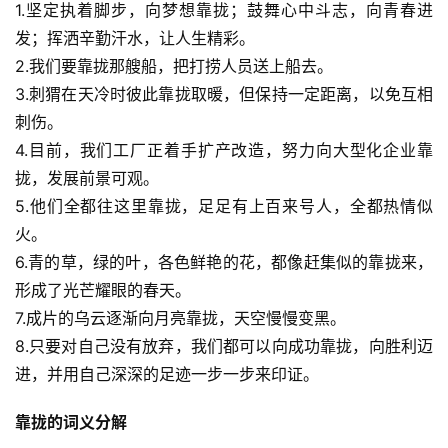
1.坚定执着脚步，向梦想靠拢；鼓舞心中斗志，向青春进
发；挥洒辛勤汗水，让人生精彩。
2.我们要靠拢那艘船，把打捞人员送上船去。
3.刺猬在天冷时彼此靠拢取暖，但保持一定距离，以免互相
刺伤。
4.目前，我们工厂正着手扩产改造，努力向大型化企业靠
拢，发展前景可观。
5.他们全都往这里靠拢，足足有上百来号人，全都热情似
火。
6.青的草，绿的叶，各色鲜艳的花，都像赶集似的靠拢来，
形成了光芒耀眼的春天。
7.成片的乌云逐渐向月亮靠拢，天空慢慢变黑。
8.只要对自己没有放弃，我们都可以向成功靠拢，向胜利迈
进，并用自己深深的足迹一步一步来印证。
靠拢的词义分解