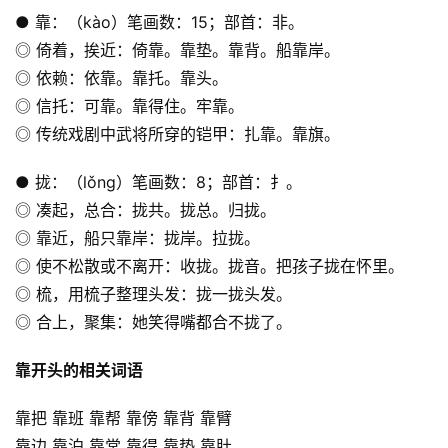
● 靠：（kào）笔画数：15；部首：非。
◎ 倚着，挨近：倚靠。靠垫。靠背。船靠岸。
◎ 依赖：依靠。靠托。靠头。
◎ 信托：可靠。靠得住。牢靠。
◎ 传统戏剧中武将所穿的铠甲：扎靠。靠旗。
● 拢：（lǒng）笔画数：8；部首：扌。
◎ 凑起，总合：拢共。拢总。归拢。
◎ 靠近，船只靠岸：拢岸。拉拢。
◎ 使不松散或不离开：收拢。拢音。把孩子拢在怀里。
◎ 梳，用梳子整理头发：拢一拢头发。
◎ 合上，聚集：她笑得嘴都合不拢了。
靠开头的相关词语
靠把 靠班 靠帮 靠傍 靠背 靠臂
靠边 靠泊 靠常 靠得 靠垫 靠肚