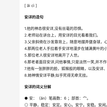
[ āi cì ]
安详的造句
1.他的神态很安详,没有丝毫的恐惧。
2.老师站在讲台上，用安详的目光看着我们。
3.父亲斜倚在沙发靠背上，随意地摆弄健身球，
4.那两位老人手拉着手安详地漫步在铺满黄叶的
5.那位老人很安详地离开了人世。
6.那老者面目安详,问他事情,只是淡然一笑,并不
7.他有一张胖胖的脸，狐猴般的眼睛，以及安详
8.她神情安详平静,似乎死得无牵无挂。
安详的词义分解
● 安：（ān）笔画数：6 ；部首：宀。
◎ 平静，稳定：安定。安心。安宁。安稳。安闲