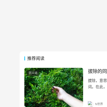
推荐阅读
拔除的同
同义词
拔除，意思
词。在此，
助。 拔除的
句 1.地里
N世界