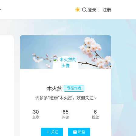
登录
注册
木火然
专栏作者
词多多“磁粉”木火然，欢迎关注~
30
65
6
文章
评论
粉丝
关注
私信