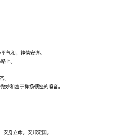
心平气和，神情安详。
小路上。
作答。
、微妙和富于抑扬顿挫的嗓音。
。安身立命。安邦定国。