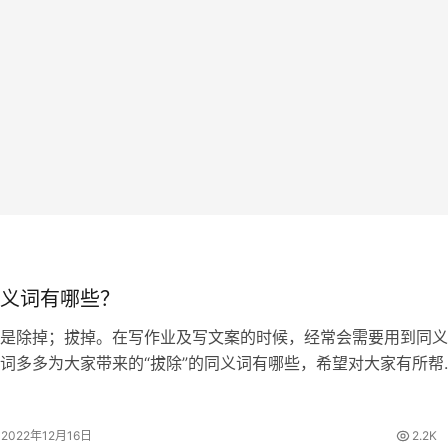
义词有哪些？
是除掉；拔掉。在写作业及写文案的时候，经常会需要用到同义
词多多为大家带来的“拔除”的同义词有哪些，希望对大家有所帮
同义词 清除、废除、根除、铲除 拔除的拼音 [ bá chú ] 拔除
有许多杂…
2022年12月16日
2.2K