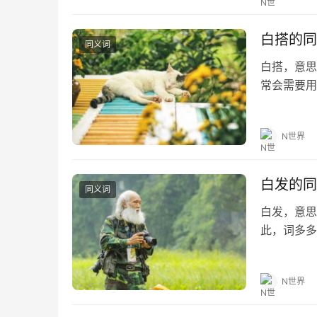
白搭的同
同义词
白搭，意思
常会需要用
望对大家有所
白搭的造句
N世界
白发的同
同义词
白发，意思
此，词多多
的同义词 鹤
时光飞逝…
N世界