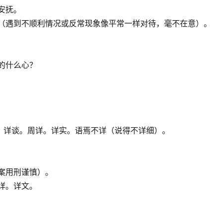
安抚。
素（遇到不顺利情况或反常现象像平常一样对待，毫不在意）。
的什么心？
情。详谈。周详。详实。语焉不详（说得不详细）。
案用刑谨慎）。
详。详文。