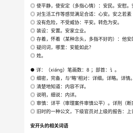
◎ 使平静，使安定（多指心情）：安民。安慰。
◎ 对生活工作等感觉满足合适：心安。安之若
◎ 没有危险，不受威协：平安。转危为安。
◎ 装设：安置。安家立业。
◎ 存着，怀着（某种念头，多指不好的）：他安
◎ 疑问词，哪里：安能如此？
◎ 姓。
● 详：（xiáng）笔画数：8 ；部首：讠。
◎ 细密，完备，与“略”相对：详细。详略。详
◎ 清楚地知道：内容不详。
◎ 说明，细说：内详。
◎ 审慎：详平（审理案件审慎公平）。详刑（断
◎ 旧时的一种公文，下级官员对上级的报告：上
安开头的相关词语