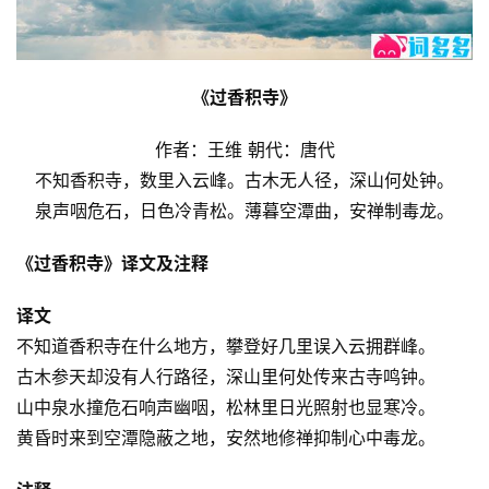
《过香积寺》
作者：王维 朝代：唐代
不知香积寺，数里入云峰。古木无人径，深山何处钟。
泉声咽危石，日色冷青松。薄暮空潭曲，安禅制毒龙。
《过香积寺》译文及注释
译文
不知道香积寺在什么地方，攀登好几里误入云拥群峰。
古木参天却没有人行路径，深山里何处传来古寺鸣钟。
山中泉水撞危石响声幽咽，松林里日光照射也显寒冷。
黄昏时来到空潭隐蔽之地，安然地修禅抑制心中毒龙。