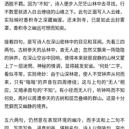
洒脱不羁。因为“不知”，诗人便步入茫茫山林中去寻找，行
不数里就进入白云缭绕的山峰之下。此句正面写人入云峰，
实际映衬香积寺之深藏幽邃。还未到寺，已是如此云封雾
罩，香积寺之幽远可想而知矣。
接着四句，是写诗人在深山密林中的目见和耳闻。先看三四
两句。古树参天的丛林中，杳无人迹；忽然又飘来一阵隐隐
的钟声，在深山空谷中回响，使得本来就很寂静的山林又蒙
上了一层迷惘、神秘的情调，显得越发安谧。“何处”二字，
看似寻常，实则绝妙：由于山深林密，使人不觉钟声从何而
来，只有“嗡嗡”的声音在四周缭绕；这与上句的“无人”相
应，又暗承首句的“不知”。有小径而无人行，听钟鸣而不知
何处，再衬以周遭参天的古树和层峦叠嶂的群山。这是十分
荒僻而又幽静的境界。
五六两句，仍然意在表现环境的幽冷，而手法和上二句不
同，写声写色，逼真如画，堪称名句。诗人以倒装句，突出