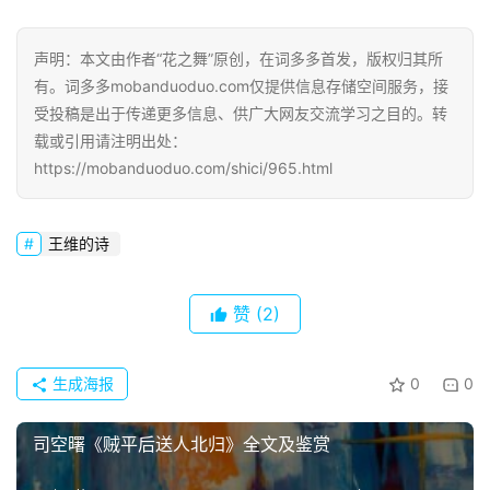
声明：本文由作者“花之舞”原创，在词多多首发，版权归其所
有。词多多mobanduoduo.com仅提供信息存储空间服务，接
受投稿是出于传递更多信息、供广大网友交流学习之目的。转
载或引用请注明出处：
https://mobanduoduo.com/shici/965.html
首
页
王维的诗
好
词
赞
(2)
好
句
生成海报
0
0
经
典
司空曙《贼平后送人北归》全文及鉴赏
歌
词