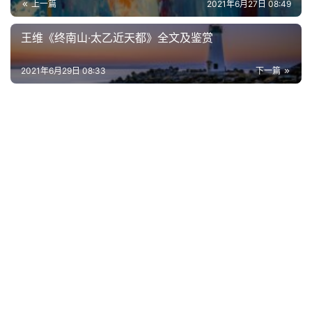
上一篇
2021年6月27日 08:49
古
王维《终南山·太乙近天都》全文及鉴赏
今
诗
2021年6月29日 08:33
下一篇
词
常
登录
注册
用
贺
词
网
络
热
词
电