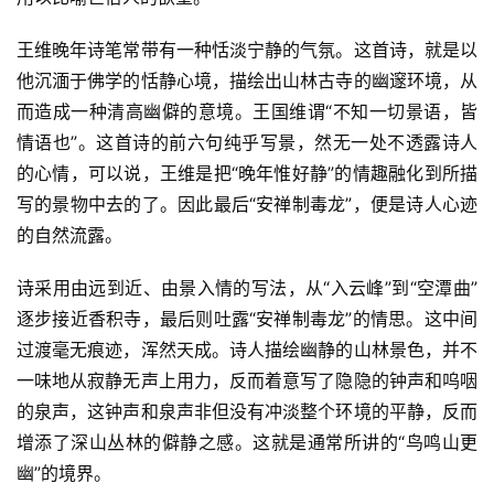
王维晚年诗笔常带有一种恬淡宁静的气氛。这首诗，就是以
他沉湎于佛学的恬静心境，描绘出山林古寺的幽邃环境，从
而造成一种清高幽僻的意境。王国维谓“不知一切景语，皆
情语也”。这首诗的前六句纯乎写景，然无一处不透露诗人
的心情，可以说，王维是把“晚年惟好静”的情趣融化到所描
写的景物中去的了。因此最后“安禅制毒龙”，便是诗人心迹
的自然流露。
诗采用由远到近、由景入情的写法，从“入云峰”到“空潭曲”
逐步接近香积寺，最后则吐露“安禅制毒龙”的情思。这中间
过渡毫无痕迹，浑然天成。诗人描绘幽静的山林景色，并不
一味地从寂静无声上用力，反而着意写了隐隐的钟声和呜咽
的泉声，这钟声和泉声非但没有冲淡整个环境的平静，反而
增添了深山丛林的僻静之感。这就是通常所讲的“鸟鸣山更
幽”的境界。