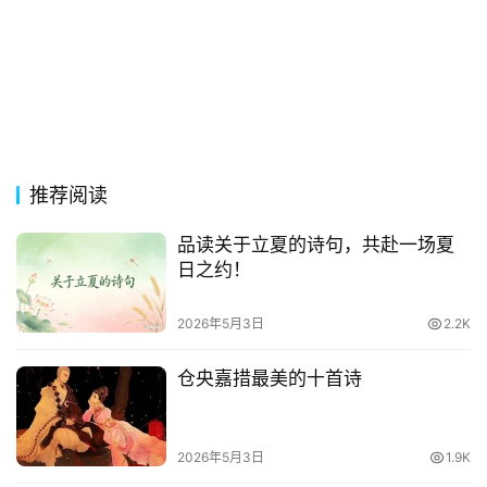
影
台
词
其
他
词
语
推荐阅读
品读关于立夏的诗句，共赴一场夏
日之约！
2026年5月3日
2.2K
仓央嘉措最美的十首诗
2026年5月3日
1.9K