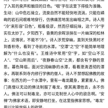
了入耳的泉声和触目的日色。“咽”字在这里下得极为准确、
生动：山中危石耸立，流泉自然不能轻快地流淌，只能在嶙
峋的岩石间艰难地穿行，仿佛痛苦地发出幽咽之声。诗人用
“冷”来形容“日色”，粗看极谬，然而仔细玩味，这个“冷”字
实在太妙了。夕阳西下，昏黄的余晖涂抹在一片幽深的松林
上，这情状，不能不“冷”。诗人涉荒穿幽，直到天快黑时才
到香积寺，看到了寺前的水潭。“空潭”之“空”不能简单地理
解为“什么也没有”。王维诗中常用“空”字，如“空山不见
人”、“空山新雨后”、“夜静春山空”之类，都含有宁静的意
思。暮色降临，面对空阔幽静的水潭，看着澄清透彻的潭
水，再联系到寺内修行学佛的僧人，诗人不禁想起佛教的故
事：在西方的一个水潭中，曾有一毒龙藏身，累累害人。佛
门高僧以无边的佛法制服了毒龙，使其离潭他去，永不伤
人。佛法可以制毒龙，亦可以克制世人心中的欲念啊。“安
禅”为佛家术语，即安静地打坐，在这里指佛家思想。“毒龙”
用以比喻世俗人的欲望。