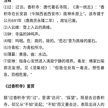
注释
⑴过：过访。香积寺：唐代著名寺院，《清一统志》：“香
积寺在长安县（今陕西省西安市）南神禾原上”。该寺建于
公元681年（唐高宗永隆二年），故址已废。
⑵入云峰：登上入云的高峰。
⑶钟：寺庙的钟鸣声。
⑷咽：呜咽。危：高的，陡的。“危石”意为高耸的崖石。
⑸冷青松：为青松所冷。
⑹薄暮：黄昏。曲：水边。
⑺安禅：指身心安然进入清寂宁静的境界。毒龙：佛家比喻
邪念妄想。见《涅槃经》：“但我住处有一毒龙，想性暴
急，恐相危害。”
《过香积寺》鉴赏　
题“过香积寺”的“过”，意谓“访问”、“探望”。既是去访香积
寺，却又从“不知”说起；“不知”而又要去访，表现出诗人的