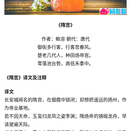
《隋宫》
作者：鲍溶 朝代：唐代
御街多行客，行客悲春风。
楚老几代人，种田炀帝宫。
零落池台势，高低禾黍中。
《隋宫》译文及注释
译文
长安城闻名的隋宫，在烟霞中锁闭；却想把遥远的扬州，作
为帝业基地。
若不因天命，玉玺归龙凤之姿李渊；隋炀帝的锦缎龙舟，早
该驶遍天际。