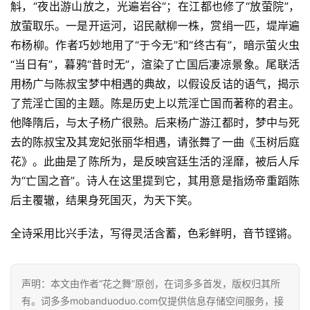
斛，“夜出游山放之，光遍岩谷”；在江都也修了“放萤院”，
放萤取乐。一是开运河，诏民献柳一株，赏绢一匹，堤岸遍
布杨柳。作者巧妙地用了“于今无”和“终古有”，暗示萤火虫
首
“当日有”，暮鸦“昔时无”，渲染了亡国后凄凉景象。尾联活
页
用杨广与陈叔宝梦中相遇的典故，以假设反诘的语气，揭示
了荒淫亡国的主题。陈是历史上以荒淫亡国而著称的君主。
好
他降隋后，与太子杨广很熟。后来杨广游江都时，梦中与死
词
去的陈叔宝及其宠妃张丽华相遇，请张舞了一曲《玉树后庭
好
花》。此曲是了陈所为，是反映宫廷生活的淫靡，被后人斥
句
为“亡国之音”。诗人在这里提到它，其用意是指炀帝重蹈陈
后主覆辙，结果身死国灭，为天下笑。
经
典
全诗采用比兴手法，写得灵活含蓄，色彩鲜明，音节铿锵。
歌
词
声明：本文由作者“花之舞”原创，在词多多首发，版权归其所
古
有。词多多mobanduoduo.com仅提供信息存储空间服务，接
今