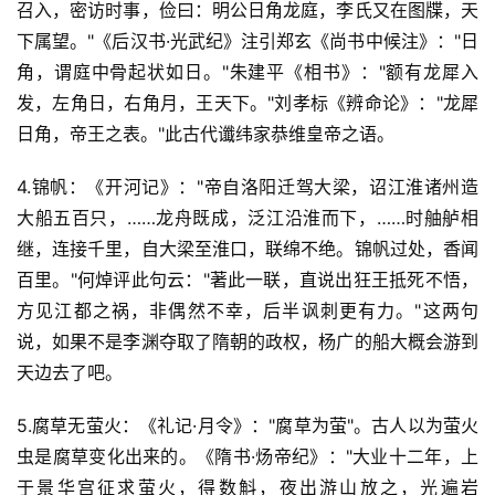
召入，密访时事，俭曰：明公日角龙庭，李氏又在图牒，天
下属望。"《后汉书·光武纪》注引郑玄《尚书中候注》："日
角，谓庭中骨起状如日。"朱建平《相书》："额有龙犀入
发，左角日，右角月，王天下。"刘孝标《辨命论》："龙犀
日角，帝王之表。"此古代谶纬家恭维皇帝之语。
4.锦帆：《开河记》："帝自洛阳迁驾大梁，诏江淮诸州造
大船五百只，……龙舟既成，泛江沿淮而下，……时舳舻相
继，连接千里，自大梁至淮口，联绵不绝。锦帆过处，香闻
百里。"何焯评此句云："著此一联，直说出狂王抵死不悟，
方见江都之祸，非偶然不幸，后半讽刺更有力。"这两句
说，如果不是李渊夺取了隋朝的政权，杨广的船大概会游到
天边去了吧。
5.腐草无萤火：《礼记·月令》："腐草为萤"。古人以为萤火
虫是腐草变化出来的。《隋书·炀帝纪》："大业十二年，上
于景华宫征求萤火，得数斛，夜出游山放之，光遍岩