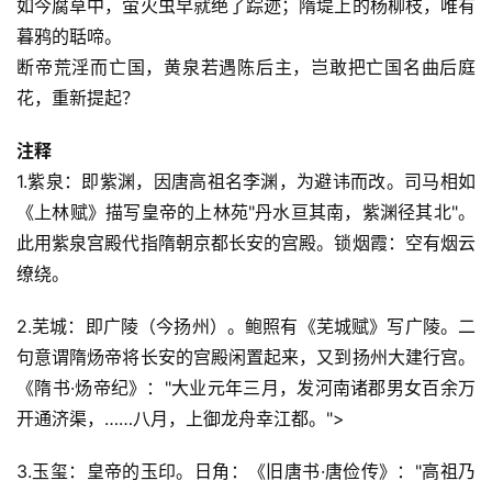
如今腐草中，萤火虫早就绝了踪迹；隋堤上的杨柳枝，唯有
暮鸦的聒啼。
断帝荒淫而亡国，黄泉若遇陈后主，岂敢把亡国名曲后庭
花，重新提起？
注释
1.紫泉：即紫渊，因唐高祖名李渊，为避讳而改。司马相如
《上林赋》描写皇帝的上林苑"丹水亘其南，紫渊径其北"。
此用紫泉宫殿代指隋朝京都长安的宫殿。锁烟霞：空有烟云
缭绕。
2.芜城：即广陵（今扬州）。鲍照有《芜城赋》写广陵。二
句意谓隋炀帝将长安的宫殿闲置起来，又到扬州大建行宫。
《隋书·炀帝纪》："大业元年三月，发河南诸郡男女百余万
开通济渠，……八月，上御龙舟幸江都。">
3.玉玺：皇帝的玉印。日角：《旧唐书·唐俭传》："高祖乃