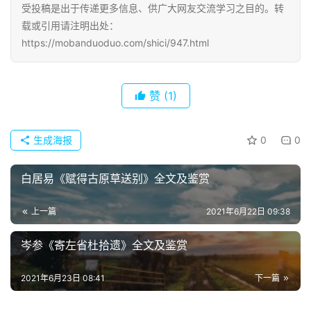
受投稿是出于传递更多信息、供广大网友交流学习之目的。转
诗
载或引用请注明出处：
词
https://mobanduoduo.com/shici/947.html
常
登录
注册
用
赞
(1)
贺
词
生成海报
0
0
网
络
白居易《赋得古原草送别》全文及鉴赏
热
词
上一篇
2021年6月22日 09:38
岑参《寄左省杜拾遗》全文及鉴赏
电
影
台
2021年6月23日 08:41
下一篇
词