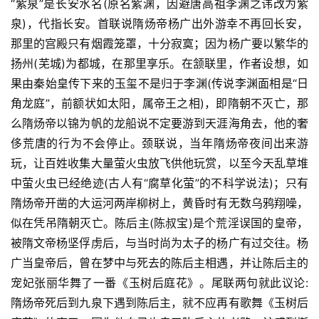
“紫泉”是长安水名(原名紫渊，因避唐高祖李渊之讳改为紫
泉)，代指长安。首联说隋炀帝杨广出外游幸不再回长安，
那里的宫殿只有烟霞笼罩，十分寂寞；因为杨广要以繁华的
扬州(芜城)为都城，在那里享乐。在颔联里，作者设想，如
果由秦始皇传下来的玉玺不是归于李渊(传说李渊面相是“日
角龙庭”，前额状如太阳，属帝王之相)，即隋朝不灭亡，那
么隋炀帝以锦为帆的龙船说不定要游到天涯海角去，他的奢
侈荒唐的行为不会停止。颈联说，当年隋炀帝夜间出来游
玩，让百姓收集大量萤火虫放飞供他玩赏，以至今天乱草堆
中萤火虫已经绝迹(古人有“腐草化萤”的不科学说法)；只有
隋炀帝开凿的大运河两岸柳树上，黄昏时有无数乌鸦翔噪，
似在凭吊隋朝灭亡。陈后主(陈叔宝)是个荒淫误国的皇帝，
被隋文帝杨坚俘虏后，与当时尚为太子的杨广有过交往。杨
广当皇帝后，曾在梦中与死去的陈后主相遇，并让陈后主的
宠妃张丽华舞了一番《玉树后庭花》。尾联两句就此议论:
隋炀帝死后到九泉下遇到陈后主，就不应再有歌舞《玉树后