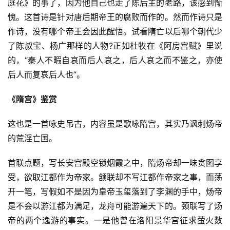
庭花》的事了，因为他自己也走了陈后主的老路，该感到惭
愧。这首诗是针对唐后期帝王的腐败而作的。然而作诗只是
作诗，没有哪个帝王会因此醒悟。试看隋亡以后哪个朝代少
了陈叔宝、杨广那样的人物?正如杜牧在《阿房宫赋》里说
的，“秦人不暇自哀而后人哀之，后人哀之而不鉴之，亦使
后人而复哀后人也”。
《隋宫》鉴赏　
这也是一首咏史吊古，内容虽是歌咏隋宫，其实乃讽刺炀帝
的荒淫亡国。
首联点题，写长安宫殿空锁烟霞之中，隋炀帝却一味贪图享
受，欲取江都作为帝家。颔联却不写江都作帝家之事，而荡
开一笔，写假如不是因为皇帝玉玺落到了李渊的手中，炀帝
是不会以游江都为满足，龙舟可能游遍天下的。颈联写了炀
帝的两个逸游的事实。一是他曾在洛阳景华宫征求萤火数