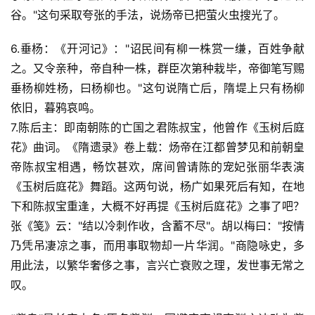
谷。"这句采取夸张的手法，说炀帝已把萤火虫搜光了。
6.垂杨：《开河记》："诏民间有柳一株赏一缣，百姓争献
之。又令亲种，帝自种一株，群臣次第种栽毕，帝御笔写赐
垂杨柳姓杨，曰杨柳也。"这句说隋亡后，隋堤上只有杨柳
依旧，暮鸦哀鸣。
7.陈后主：即南朝陈的亡国之君陈叔宝，他曾作《玉树后庭
花》曲词。《隋遗录》卷上载：炀帝在江都曾梦见和前朝皇
帝陈叔宝相遇，畅饮甚欢，席间曾请陈的宠妃张丽华表演
《玉树后庭花》舞蹈。这两句说，杨广如果死后有知，在地
下和陈叔宝重逢，大概不好再提《玉树后庭花》之事了吧？
张《笺》云："结以冷刺作收，含蓄不尽"。胡以梅曰："按情
乃凭吊凄凉之事，而用事取物却一片华润。"商隐咏史，多
用此法，以繁华奢侈之事，言兴亡衰败之理，发世事无常之
叹。