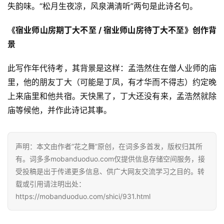
失韵味。“松月生夜凉，风泉满清听”两句是此诗名句。
《宿业师山房期丁大不至 / 宿业师山房待丁大不至》创作背
景
此写作年代待考，其背景是这样：孟浩然住在僧人业师的庙
里，他的朋友丁大（可能是丁凤，有才华而不得志）约定晚
上来庙里和他共宿。天快黑了，丁大还没有来，孟浩然就除
庙等候他，并作此诗记其事。
声明：本文由作者“花之舞”原创，在词多多首发，版权归其所
有。词多多mobanduoduo.com仅提供信息存储空间服务，接
受投稿是出于传递更多信息、供广大网友交流学习之目的。转
载或引用请注明出处：
https://mobanduoduo.com/shici/931.html