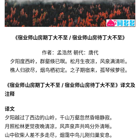
《宿业师山房期丁大不至 / 宿业师山房待丁大不至》
作者：孟浩然 朝代：唐代
夕阳度西岭，群壑倏已暝。松月生夜凉，风泉满清听。
樵人归欲尽，烟鸟栖初定。之子期宿来，孤琴候萝径。
《宿业师山房期丁大不至 / 宿业师山房待丁大不至》译文及
注释
译文
夕阳越过了西边的山岭，千山万壑忽然昏暗静寂。
月照松林更觉夜晚清凉，风声泉声共鸣分外清晰。
山中砍柴人差不多走尽，烟霭中鸟儿刚归巢安息。