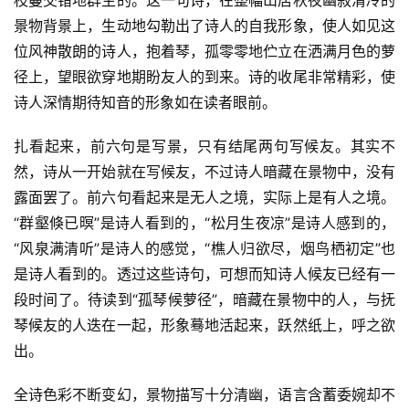
枝蔓交错地群生的。这一句诗，在整幅山居秋夜幽寂清冷的
景物背景上，生动地勾勒出了诗人的自我形象，使人如见这
位风神散朗的诗人，抱着琴，孤零零地伫立在洒满月色的萝
径上，望眼欲穿地期盼友人的到来。诗的收尾非常精彩，使
诗人深情期待知音的形象如在读者眼前。
扎看起来，前六句是写景，只有结尾两句写候友。其实不
然，诗从一开始就在写候友，不过诗人暗藏在景物中，没有
露面罢了。前六句看起来是无人之境，实际上是有人之境。
“群壑倏已暝”是诗人看到的，“松月生夜凉”是诗人感到的，
“风泉满清听”是诗人的感觉，“樵人归欲尽，烟鸟栖初定”也
是诗人看到的。透过这些诗句，可想而知诗人候友已经有一
段时间了。待读到“孤琴候萝径”，暗藏在景物中的人，与抚
琴候友的人迭在一起，形象蓦地活起来，跃然纸上，呼之欲
出。
全诗色彩不断变幻，景物描写十分清幽，语言含蓄委婉却不