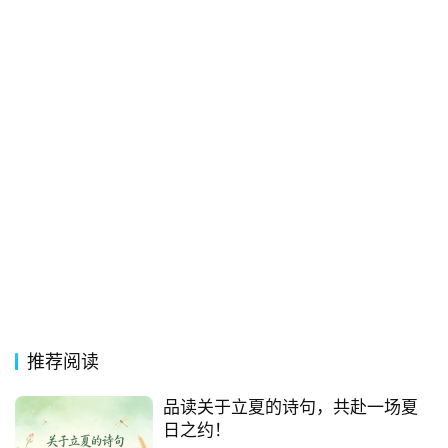
常
登录
注册
用
贺
词
网
络
热
词
电
影
台
推荐阅读
词
品读关于立夏的诗句，共赴一场夏
其
日之约！
他