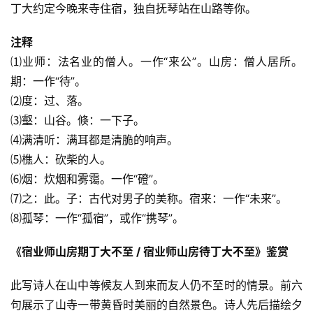
丁大约定今晚来寺住宿，独自抚琴站在山路等你。
注释
⑴业师：法名业的僧人。一作“来公”。山房：僧人居所。
期：一作“待”。
⑵度：过、落。
⑶壑：山谷。倏：一下子。
⑷满清听：满耳都是清脆的响声。
⑸樵人：砍柴的人。
⑹烟：炊烟和雾霭。一作“磴”。
⑺之：此。子：古代对男子的美称。宿来：一作“未来”。
⑻孤琴：一作“孤宿”，或作“携琴”。
《宿业师山房期丁大不至 / 宿业师山房待丁大不至》鉴赏
此写诗人在山中等候友人到来而友人仍不至时的情景。前六
句展示了山寺一带黄昏时美丽的自然景色。诗人先后描绘夕