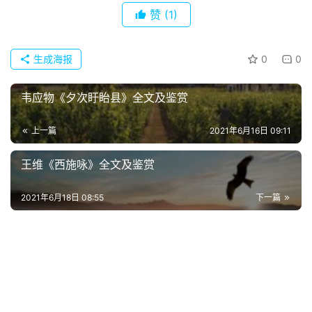
赞
(1)
首
页
生成海报
0
0
好
词
韦应物《夕次盱眙县》全文及鉴赏
好
句
上一篇
2021年6月16日 09:11
经
王维《西施咏》全文及鉴赏
典
歌
2021年6月18日 08:55
下一篇
词
古
今
诗
词