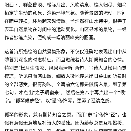
阳西下、群壑昏暝、松际月出、风吹清泉、樵人归尽、烟鸟
栖定等生动的意象，渲染环境气氛。随着景致的流动，时间
在暗中转换，环境越来越清幽。孟浩然在山水诗中，很善于
表现自然景物在时间中的运动变化。山区寻常的景物，一经
作者妙笔点染，便构成一幅清丽幽美的图画。
这首诗所描绘的自然景物形象，不仅仅准确地表现出山中从
薄暮到深夜的时态特征，而且融统着诗人期盼知音的心情。
特别是“松月生夜凉，风泉满清听”两句，写诗人见松月而觉
夜凉，听见泉而感山幽，细致入微地传达出日暮山间听泉时
的全部感受，很有韵味。全篇前六句都是融情入景，到了第
七句，才点出“之子期宿来”，然后在第八字再点出一个“候”
字。“孤琴候萝径”，以“孤”修饰琴，更添了孤清之感。
孤琴的形象，兼有期待知音之意。而用“萝”字修饰“径”，也
似有意似无意地反衬诗人的孤独。因为藤萝总是互相攀援、