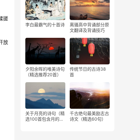
揉搓
李白最霸气的十首诗
离骚高中背诵部分原
文翻译及背诵技巧
开放
夕阳余晖的唯美诗句
传统节日的古诗38
（精选推荐20首）
首
关于月亮的诗句（精
千古绝句最美励志古
选100首包含月的古
诗文（精选60句）
诗）