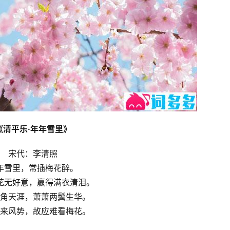
《清平乐·年年雪里》
宋代：李清照
年雪里，常插梅花醉。
花无好意，赢得满衣清泪。
角天涯，萧萧两鬓生华。
来风势，故应难看梅花。