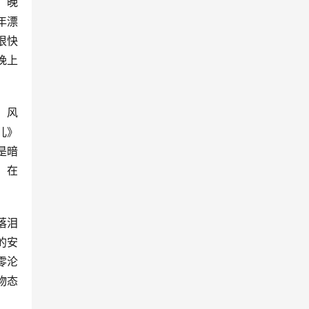
。晚
年漂
很快
晚上
、风
儿》
是暗
。在
落泪
的安
零沦
物态