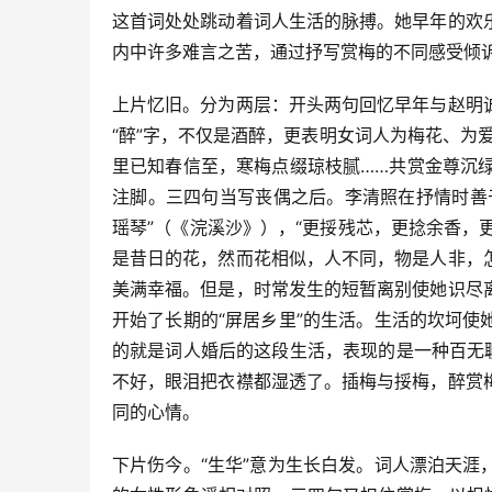
这首词处处跳动着词人生活的脉搏。她早年的欢
内中许多难言之苦，通过抒写赏梅的不同感受倾
上片忆旧。分为两层：开头两句回忆早年与赵明
“醉”字，不仅是酒醉，更表明女词人为梅花、为
里已知春信至，寒梅点缀琼枝腻……共赏金尊沉绿
注脚。三四句当写丧偶之后。李清照在抒情时善
瑶琴”（《浣溪沙》），“更挼残芯，更捻余香，
是昔日的花，然而花相似，人不同，物是人非，
美满幸福。但是，时常发生的短暂离别使她识尽
开始了长期的“屏居乡里”的生活。生活的坎坷
的就是词人婚后的这段生活，表现的是一种百无
不好，眼泪把衣襟都湿透了。插梅与挼梅，醉赏
同的心情。
下片伤今。“生华”意为生长白发。词人漂泊天