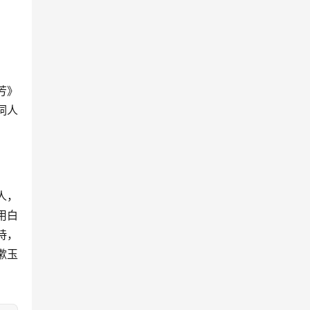
芳》
词人
人，
用白
诗，
漱玉