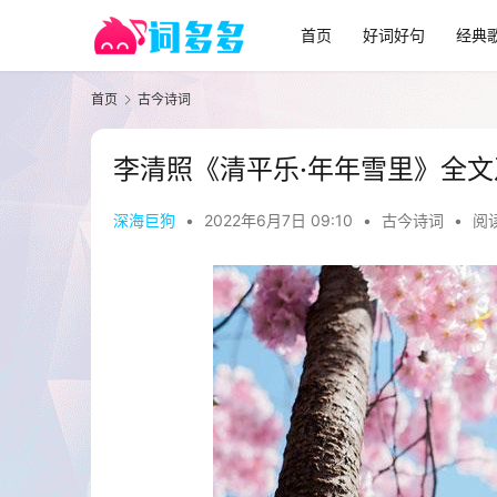
首页
好词好句
经典
首页
古今诗词
李清照《清平乐·年年雪里》全文
深海巨狗
•
2022年6月7日 09:10
•
古今诗词
•
阅读