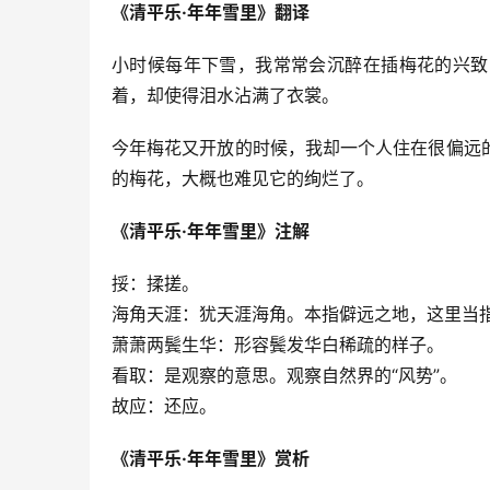
《清平乐·年年雪里》翻译
小时候每年下雪，我常常会沉醉在插梅花的兴致
着，却使得泪水沾满了衣裳。
今年梅花又开放的时候，我却一个人住在很偏远
的梅花，大概也难见它的绚烂了。
《清平乐·年年雪里》注解
挼：揉搓。
海角天涯：犹天涯海角。本指僻远之地，这里当
萧萧两鬓生华：形容鬓发华白稀疏的样子。
看取：是观察的意思。观察自然界的“风势”。
故应：还应。
《清平乐·年年雪里》赏析