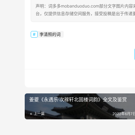
声明：词多多mobanduoduo.com部分文字图
台，仅提供信息存储空间服务，接受投稿是出于传递
李清照的词
姜夔《永遇乐·次稼轩北固楼词韵》全文及鉴赏
上一篇
2022年6月7日