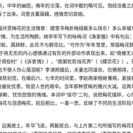
乐，中年的幽怨，晚年的沦落，在词中都约略可见。饱经沧桑之
诉了出来。词意含蓄蕴藉，感情悲切哀婉。
诚共赏梅花的生活情景：踏雪寻梅折梅插鬓多么快乐！多么幸福
爱情、为生活所陶醉。她早年写下的咏梅词《渔家傲》中有句云：
蚁，莫辞醉，此花不与群花比。”可作为“年年雪里，常插梅花醉
于将无形的内心感情通过有形的外部动作表现出来，如“倚楼无
更得些时”（《诉衷情》），“夜阑犹剪烛花弄”（《蝶恋花》）。
怎不使人伤心落泪呢？李清照婚后，夫妻志同道合、伉俩相得，
离愁别苦。在婚后六、七年的时间里，李赵两家相继罹祸，紧接
使她屡处忧患，饱尝人世的艰辛。当年那种赏梅的雅兴大减。这两
聊赖、忧伤怨恨的情绪。本词中“挼尽”二句，说把梅花揉碎，心
梅花与泪洒梅花，前后相比，一喜一悲，反映了不同的生活阶段
涯，远离故土，年华飞逝，两鬓斑白，与上片第二句所描写的梅花