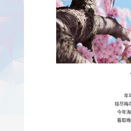
年
挼尽梅
今年海
看取晚