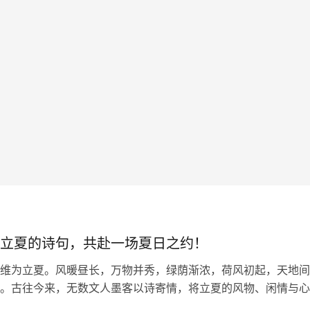
立夏的诗句，共赴一场夏日之约！
维为立夏。风暖昼长，万物并秀，绿荫渐浓，荷风初起，天地间
。古往今来，无数文人墨客以诗寄情，将立夏的风物、闲情与心
留下一首首清丽隽永的诗篇。今日，我们一同品读关于立夏的诗