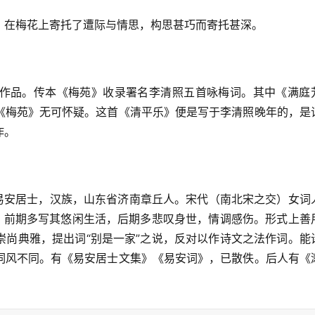
，在梅花上寄托了遭际与情思，构思甚巧而寄托甚深。
作品。传本《梅苑》收录署名李清照五首咏梅词。其中《满庭
《梅苑》无可怀疑。这首《清平乐》便是写于李清照晚年的，是
作。
日）号易安居士，汉族，山东省济南章丘人。宋代（南北宋之交）女词
词，前期多写其悠闲生活，后期多悲叹身世，情调感伤。形式上善
崇尚典雅，提出词“别是一家”之说，反对以作诗文之法作词。能
词风不同。有《易安居士文集》《易安词》，已散佚。后人有《