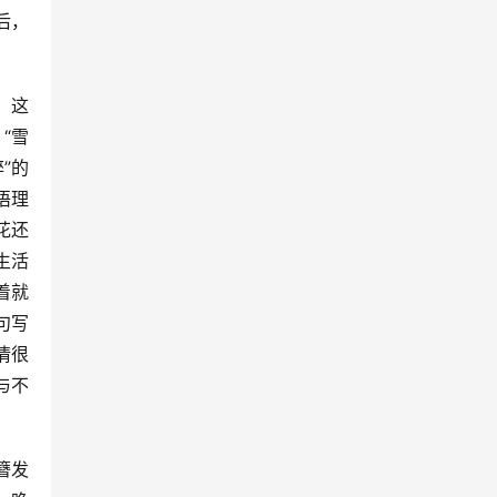
后，
！这
“雪
”的
语理
花还
生活
着就
句写
情很
与不
簪发