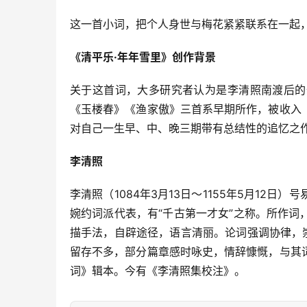
这一首小词，把个人身世与梅花紧紧联系在一起
《清平乐·年年雪里》创作背景
关于这首词，大多研究者认为是李清照南渡后的
《玉楼春》《渔家傲》三首系早期所作，被收入
对自己一生早、中、晚三期带有总结性的追忆之
李清照
李清照（1084年3月13日～1155年5月12
婉约词派代表，有“千古第一才女”之称。所作
描手法，自辟途径，语言清丽。论词强调协律，
留存不多，部分篇章感时咏史，情辞慷慨，与其
词》辑本。今有《李清照集校注》。