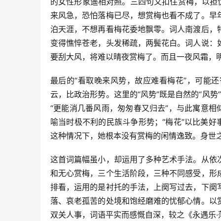
的女性形象遥相对照。三四句又扣住赏梅，以担
来风急，恐怕落梅已尽，想赏梅也看不成了。早
泊天涯，不想再看梅花委地飘零。词人南渡后，
变得憔悴苍老，头发稀疏，两鬓花白。词人说：
要刮大风，将难以晴夜赏梅了。而且一夜风霜，
最后的“看取晚来风势，故应难看梅花”，可能
云，比政治形势。这里的“风势”既是自然的“风势
“更能消几番风雨，匆匆春又归去”，与此寓意相
喻当时极不利的民族斗争形势；“梅花”以比美好
这种情况下，她根本没有赏梅的闲情逸致。身世
这首词篇幅虽小，却运用了多种艺术手法。从依
和无心赏梅，三个生活阶段，三种不同感受，形
排看，运用的是衬托的手法，上阕写过去，下阕
落、哀老孤苦的处境和饱经磨难的忧郁心情。以
双关人事，词语平实而感慨自深，较之《永遇乐·