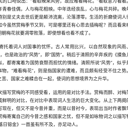
忧的口吻说出：“看取晚来风势，故应难看梅花。”看取意为看着
年青春佳偶，人与梅花相映。中年迭经丧乱，心与梅花共碎。晚
特别是丈夫去世后更是颠沛流离，沦落漂零。生活的折磨使词人
如今虽然赏梅季节又到，可是哪里还有心思去插梅呢？而且看来
明朝梅花就要凋零败落，即使想看也看不成了。
还寄托着词人对国事的忧怀。古人常用比兴，以自然现象的风雨
”，也是政治的“风势”，即“国势”。稍后于清照的辛弃疾的《摸鱼
似，都寄寓着为国势衰颓而担忧的情绪。清照所说“风势”，似乎
事物，“难看梅花”，则是指国家的遭难，而且颇有经受不住之势
之苦、国家之难糅合在一起，使词的思想境界为之升华。
次描写赏梅的不同感受看，运用的是对比手法。赏梅而醉、对梅
成鲜明的对比，在对比中表现词人生活的巨大变化。从上下两阕
写现在，但又不是今昔并重，而是以昔衬今，表现出当时作者飘
赏梅寄寓自己的今昔之感和国家之忧，但不是如咏物词之以描写
落日镕金》一首虽有所不及，亦足动人。