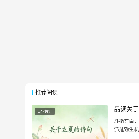
推荐阅读
品读关于
古今诗词
斗指东南，
派蓬勃生机
凝于笔端，