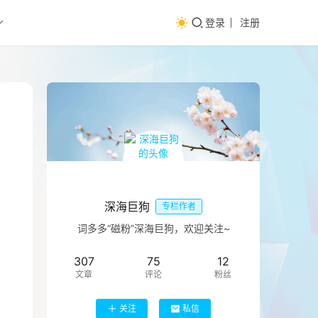
登录
注册
深海巨狗
专栏作者
词多多“磁粉”深海巨狗，欢迎关注~
307
75
12
文章
评论
粉丝
关注
私信