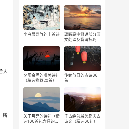
李白最霸气的十首诗
离骚高中背诵部分原
文翻译及背诵技巧
后人
夕阳余晖的唯美诗句
传统节日的古诗38
（精选推荐20首）
首
，所
关于月亮的诗句（精
千古绝句最美励志古
选100首包含月的古
诗文（精选60句）
诗）