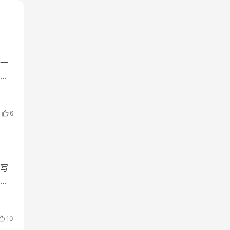
一
境
6
写
十
、
10