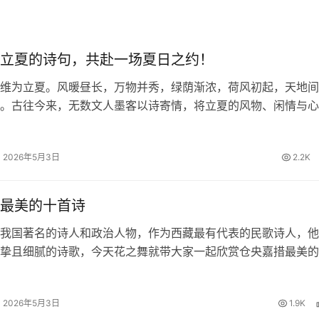
立夏的诗句，共赴一场夏日之约！
维为立夏。风暖昼长，万物并秀，绿荫渐浓，荷风初起，天地间
。古往今来，无数文人墨客以诗寄情，将立夏的风物、闲情与心
留下一首首清丽隽永的诗篇。今日，我们一同品读关于立夏的诗
里遇见最美的初夏。 四时天气…
2026年5月3日
2.2K
最美的十首诗
我国著名的诗人和政治人物，作为西藏最有代表的民歌诗人，他
挚且细腻的诗歌，今天花之舞就带大家一起欣赏仓央嘉措最美的
欢仓央嘉措的朋友一起来赏析品读。 仓央嘉措最美的十首诗 1
 那一刻，我升起风马，不…
2026年5月3日
1.9K