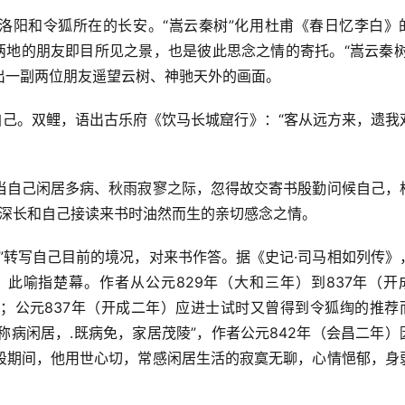
的洛阳和令狐所在的长安。“嵩云秦树”化用杜甫《春日忆李白》
两地的朋友即目所见之景，也是彼此思念之情的寄托。“嵩云秦树
出一副两位朋友遥望云树、神驰天外的画面。
自己。双鲤，语出古乐府《饮马长城窟行》：“客从远方来，遗我
当自己闲居多病、秋雨寂寥之际，忽得故交寄书殷勤问候自己，
意的深长和自己接读来书时油然而生的亲切感念之情。
”转写自己目前的境况，对来书作答。据《史记·司马相如列传》
此喻指楚幕。作者从公元829年（大和三年）到837年（开
；公元837年（开成二年）应进士试时又曾得到令狐绹的推荐
称病闲居，.既病免，家居茂陵”，作者公元842年（会昌二年）
段期间，他用世心切，常感闲居生活的寂寞无聊，心情悒郁，身