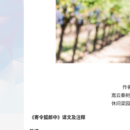
作
嵩云秦树
休问梁园
《寄令狐郎中》译文及注释