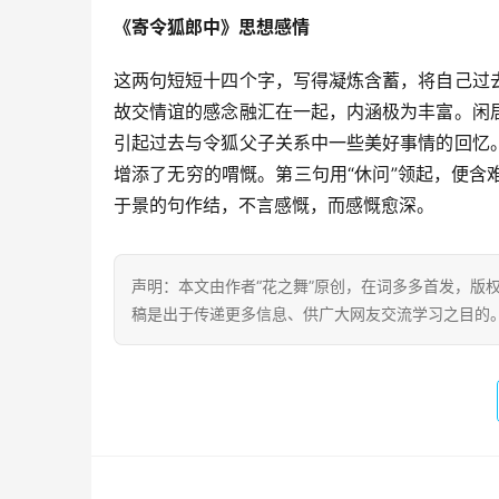
《寄令狐郎中》思想感情
这两句短短十四个字，写得凝炼含蓄，将自己过
故交情谊的感念融汇在一起，内涵极为丰富。闲
引起过去与令狐父子关系中一些美好事情的回忆
增添了无穷的喟慨。第三句用“休问”领起，便
于景的句作结，不言感慨，而感慨愈深。
声明：本文由作者“花之舞”原创，在词多多首发，版权归
稿是出于传递更多信息、供广大网友交流学习之目的。转载或引用请注