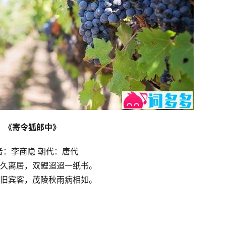
《寄令狐郎中》
者：李商隐 朝代：唐代
久离居，双鲤迢迢一纸书。
旧宾客，茂陵秋雨病相如。