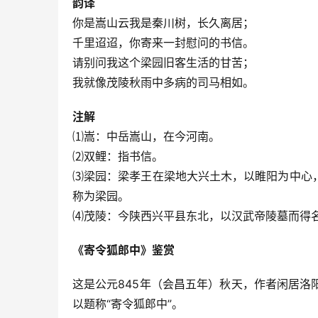
韵译
你是嵩山云我是秦川树，长久离居；
千里迢迢，你寄来一封慰问的书信。
请别问我这个梁园旧客生活的甘苦；
我就像茂陵秋雨中多病的司马相如。
注解
⑴嵩：中岳嵩山，在今河南。
⑵双鲤：指书信。
⑶梁园：梁孝王在梁地大兴土木，以睢阳为中心
称为梁园。
⑷茂陵：今陕西兴平县东北，以汉武帝陵墓而得
《寄令狐郎中》鉴赏　
这是公元845年（会昌五年）秋天，作者闲居
以题称“寄令狐郎中”。