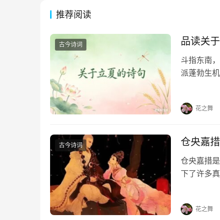
推荐阅读
品读关于
古今诗词
斗指东南，
派蓬勃生机
凝于笔端，
句，在墨香
花之舞
仓央嘉措
古今诗词
仓央嘉措是
下了许多真
首情诗，喜
《那一世》
花之舞