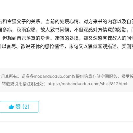
去和令狐父子的关系、当前的处境心情、对方来书的内容以及自
居多病，秋雨寂寥，故人致书问候，不但深感对方情意的殷勤，
。但想到自己落寞的身世、凄寂的处境，却又深感有愧故人的问
含难以言尽、欲说还休的感怆情怀，末句又以貌似客观描述、实则
其所有。词多多mobanduoduo.com仅提供信息存储空间服务，接受
明出处：https://mobanduoduo.com/shici/817.html
赞
(2)