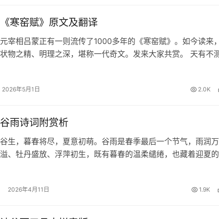
《寒窑赋》原文及翻译
元宰相吕蒙正有一则流传了1000多年的《寒窑赋》。如今读来
状物之精、明理之深，堪称一代奇文。发来大家共赏。 天有不
夕祸福。蜈蚣百足，行不及蛇；雄鸡两翼，飞不过鸦。马有千里
能自往；人有冲天之志…
2026年5月1日
2.0K
谷雨诗词附赏析
谷生，暮春将尽，夏意初萌。谷雨是春季最后一个节气，雨润万
溢、牡丹盛放、浮萍初生，既有暮春的温柔缱绻，也藏着迎夏的
享十首经典的谷雨诗词及赏析，一起在诗意中品味暮春之美、体
！ 1、《咏廿四气诗·谷雨三…
2026年4月11日
1.9K