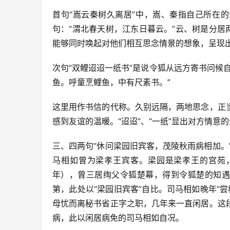
首句“嵩云秦树久离居”中，嵩、秦指自己所在
句：“渭北春天树，江东日暮云。”云、树是分居
能够同时唤起对他们相互思念情景的想象，呈现
次句“双鲤迢迢一纸书”是说令狐从远方寄书问候
鱼。呼童烹鲤鱼，中有尺素书。”
这里用作书信的代称。久别远隔，两地思念，正
感到友谊的温暖。“迢迢”、“一纸”显出对方情
三、四两句“休问梁园旧宾客，茂陵秋雨病相加。
马相如曾为梁孝王宾客。梁园是梁孝王的宫苑，
年），曾三居绹父令狐楚幕，得到令狐楚的知遇
第，此处以“梁园旧宾客”自比。司马相如晚年“尝
母忧而离秘书省正字之职，几年来一直闲居。这
病，此以闲居病免的司马相如自况。