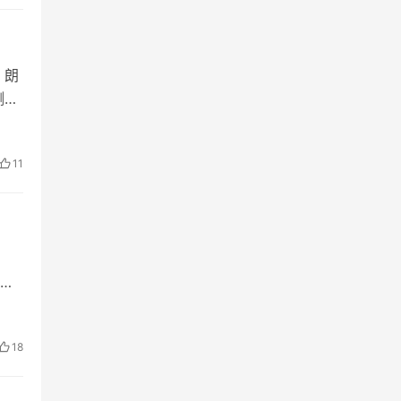
，朗
测风
之
11
清
会
18