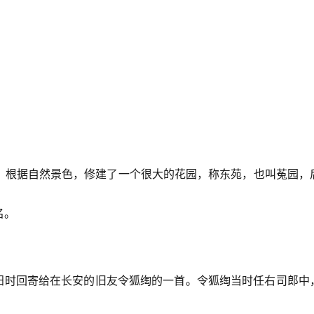
，根据自然景色，修建了一个很大的花园，称东苑，也叫菟园，
名。
洛阳时回寄给在长安的旧友令狐绹的一首。令狐绹当时任右司郎中