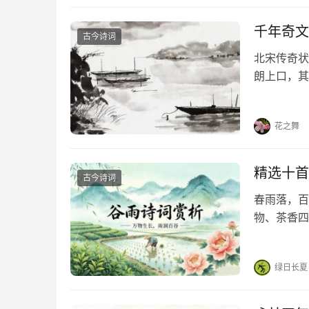
千年奇文
古今诗词
北宋传奇状
朗上口，其
云，人有旦
程，无骑不
花之舞
精选十首
古今诗词
春雨落，百
物、茶香四
新生机。分
人间丰盈吧
绿日长夏