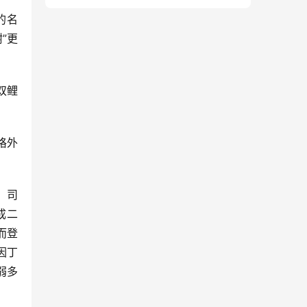
的名
”更
双鲤
格外
，司
成二
而登
因丁
弱多