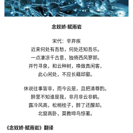
念奴娇·赋雨岩
宋代：辛弃疾
近来何处有吾愁，何处还知吾乐。
一点凄凉千古意，独倚西风寥郭。
并竹寻泉，和云种树，唤做真闲客，
此心闲处，不应长藉邱壑。
休说往事皆非，而今云是，且把清尊酌。
醉里不知谁是我，非月非云非鹤。
露冷风高，松梢桂子，醉了还醒却。
北窗高卧，莫教啼鸟惊著。
《念奴娇·赋雨岩》翻译