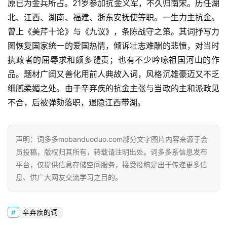
原已为金兵所占。21岁参加抗金义军，不久归南宋。历任湖
北、江西、湖南、福建、浙东安抚使等职。一生力主抗金。
曾上《美芹十论》与《九议》，条陈战守之策。其词抒写力
图恢复国家统一的爱国热情，倾诉壮志难酬的悲愤，对当时
执政者的屈辱求和颇多谴责；也有不少吟咏祖国河山的作
品。题材广阔又善化用前人典故入词，风格沉雄豪迈又不乏
细腻柔媚之处。由于辛弃疾的抗金主张与当政的主和派政见
不合，后被弹劾落职，退隐江西带湖。
声明：词多多mobanduoduo.com部分文字图片内容来源于会
员投稿，版权归其所有，转载请注明出处。词多多系信息发布
平台，仅提供信息存储空间服务，接受投稿是出于传递更多信
息、供广大网友交流学习之目的。
辛弃疾的词