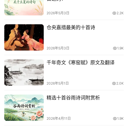
常
2026年5月3日
2.2K
登录
注册
用
贺
仓央嘉措最美的十首诗
词
2026年5月3日
1.9K
网
络
千年奇文《寒窑赋》原文及翻译
热
词
2026年5月1日
2.0K
电
影
精选十首谷雨诗词附赏析
台
词
2026年4月11日
1.9K
其