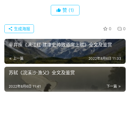
赞
(1)
生成海报
0
0
辛弃疾《满江红·建康史帅致道席上赋》全文及鉴赏
上一篇
2022年8月6日 11:33
苏轼《浣溪沙·渔父》全文及鉴赏
2022年8月6日 11:41
下一篇