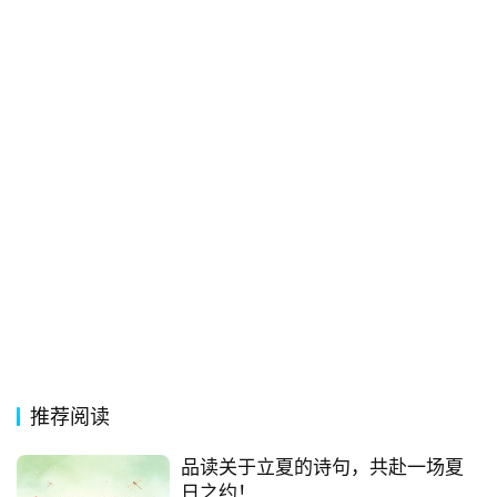
首
页
好
词
好
句
经
典
歌
词
古
推荐阅读
今
诗
品读关于立夏的诗句，共赴一场夏
词
日之约！