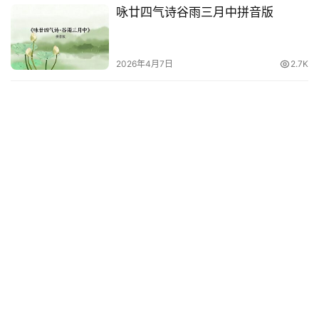
他
咏廿四气诗谷雨三月中拼音版
词
语
2026年4月7日
2.7K