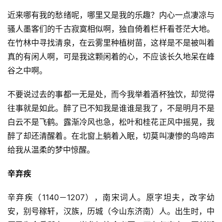
近来哪有我的愁绪呢，哪里又是我的乐趣？内心一点凄凉与
骚人墨客们的千古寂寞相似啊，独自倚着栏杆看苍茫大地。
在竹林中寻找清泉，在云雾里种植树苗，这样是不是被叫着
真的有闲人啊，可是我这颗闲着的心，不应该长久地呆在峰
谷之中啊。
不要说过去的事都一无是处，而今我举着酒杯独饮，却觉得
往事就是如此。醉了已不知我是谁谁是我了，不是明月不是
白云不是飞鹤。露渐冷风也急，松叶和桂花正风中摇晃，我
醉了却还清醒着。在北窗上躺着入眠，切莫叫凄惨的鸟啼声
给我从温柔的梦中惊醒。
辛弃疾
辛弃疾（1140－1207），南宋词人。原字坦夫，改字幼
安，别号稼轩，汉族，历城（今山东济南）人。出生时，中