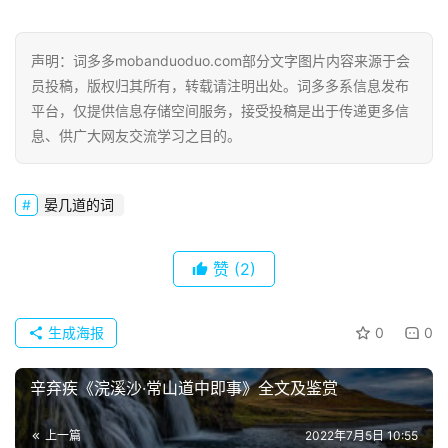
声明：词多多mobanduoduo.com部分文字图片内容来源于会
员投稿，版权归其所有，转载请注明出处。词多多系信息发布
平台，仅提供信息存储空间服务，接受投稿是出于传递更多信
息、供广大网友交流学习之目的。
晏几道的词
赞
(2)
生成海报
0
0
辛弃疾《浣溪沙·常山道中即事》全文及鉴赏
上一篇
2022年7月5日 10:55