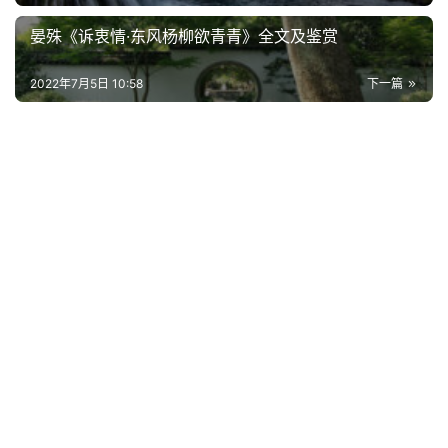
晏殊《诉衷情·东风杨柳欲青青》全文及鉴赏
2022年7月5日 10:58
下一篇
首
页
好
词
好
句
经
典
歌
词