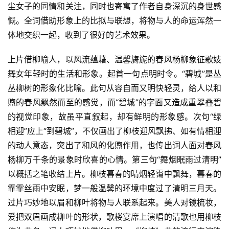
尘女子的同情和关注，同时也寄寓了作者自身深沉的身世感
慨。全词借助形象上的比拟与联想，将物与人的命运浑然一
体地交织一起，收到了很好的艺术效果。
上片借柳喻人，以风流蕴藉、温馨旖旎的春风杨柳象征歌妓
舞女年轻时的生活和形象。起首一句点明时令。“碧城”是丛
丛柳树的形象化比喻。此句从容自而又明快轻灵，给人以和
煦的春风飘然而至的感觉，而“碧城”的字面又造成重翠叠碧
的视觉印象，故虽平直叙起，却有鲜明的形象感。次句“绿
相迎”应上“到碧城”，不仅画出了柳枝迎风飘拂、如有情相迎
的动人意态，突出了和风的化煦作用，也传出词人面对春风
杨柳万千条的景象时欣喜的心情。第三句“舞烟眠雨过清明”
以概括之笔收结上片。柳枝暮春的晴烟轻霭中飘舞，暮春的
霏霏丝雨中安眠，梦一般温馨的环境中度过了清明三月天。
过片巧妙地以眉和柳叶将物与人联系起来。美人对镜梳妆，
爱把双眉画成柳叶的形状，歌楼宴席上演唱的清歌也用柳枝