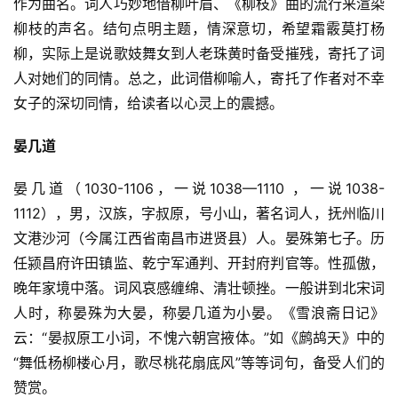
作为曲名。词人巧妙地借柳叶眉、《柳枝》曲的流行来渲染
柳枝的声名。结句点明主题，情深意切，希望霜霰莫打杨
柳，实际上是说歌妓舞女到人老珠黄时备受摧残，寄托了词
人对她们的同情。总之，此词借柳喻人，寄托了作者对不幸
女子的深切同情，给读者以心灵上的震撼。
晏几道
晏几道（1030-1106，一说1038—1110 ，一说1038-
1112），男，汉族，字叔原，号小山，著名词人，抚州临川
文港沙河（今属江西省南昌市进贤县）人。晏殊第七子。历
任颍昌府许田镇监、乾宁军通判、开封府判官等。性孤傲，
晚年家境中落。词风哀感缠绵、清壮顿挫。一般讲到北宋词
人时，称晏殊为大晏，称晏几道为小晏。《雪浪斋日记》
云：“晏叔原工小词，不愧六朝宫掖体。”如《鹧鸪天》中的
“舞低杨柳楼心月，歌尽桃花扇底风”等等词句，备受人们的
赞赏。