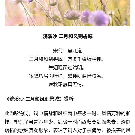
浣溪沙·二月和风到碧城
宋代：晏几道
二月和风到碧城。万条千缕绿相迎。
舞烟眠雨过清明。
妆镜巧眉偷叶样，歌楼妍曲借枝名。
晚秋霜霰莫无情。
《浣溪沙·二月和风到碧城》赏析
此为咏物词。词中借咏和风细雨中盛极一时、风情万种的柳
枝，塑造了虽青春年少、红极一时而终归要红颜老去、潦倒
落拓的歌妓舞女形象，表达了词人对于被侮辱、被损害的风