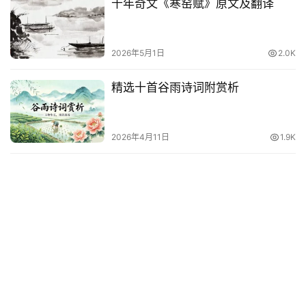
千年奇文《寒窑赋》原文及翻译
台
词
2026年5月1日
2.0K
其
他
精选十首谷雨诗词附赏析
词
语
2026年4月11日
1.9K