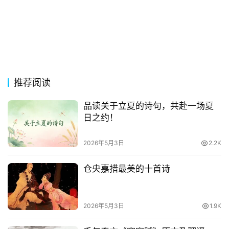
古
今
诗
词
推荐阅读
常
登录
注册
用
品读关于立夏的诗句，共赴一场夏
贺
日之约！
词
2026年5月3日
2.2K
网
络
仓央嘉措最美的十首诗
热
词
2026年5月3日
1.9K
电
影